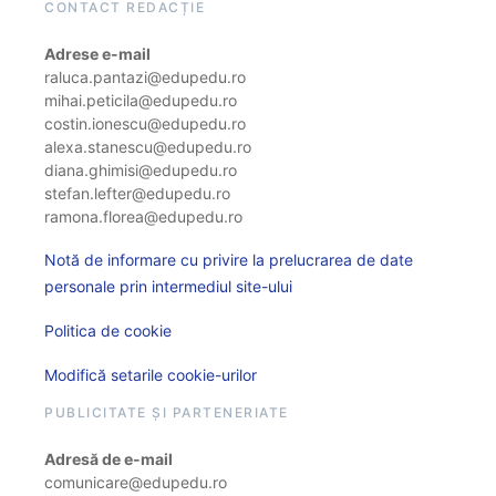
CONTACT REDACȚIE
Adrese e-mail
raluca.pantazi@edupedu.ro
mihai.peticila@edupedu.ro
costin.ionescu@edupedu.ro
alexa.stanescu@edupedu.ro
diana.ghimisi@edupedu.ro
stefan.lefter@edupedu.ro
ramona.florea@edupedu.ro
Notă de informare cu privire la prelucrarea de date
personale prin intermediul site-ului
Politica de cookie
Modifică setarile cookie-urilor
PUBLICITATE ȘI PARTENERIATE
Adresă de e-mail
comunicare@edupedu.ro