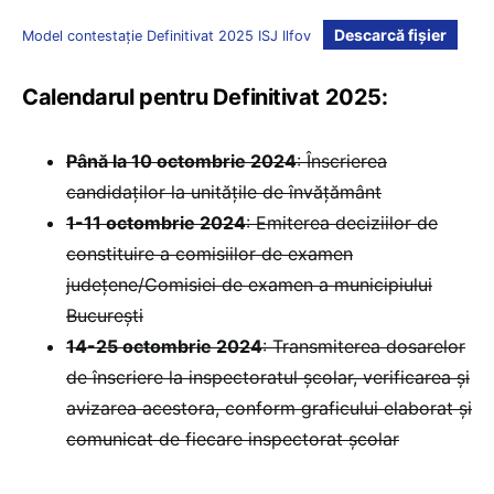
Descarcă fișier
Model contestație Definitivat 2025 ISJ Ilfov
Calendarul pentru Definitivat 2025:
Până la 10 octombrie 2024
: Înscrierea
candidaților la unitățile de învățământ
1-11 octombrie 2024
: Emiterea deciziilor de
constituire a comisiilor de examen
județene/Comisiei de examen a municipiului
București
14-25 octombrie 2024
: Transmiterea dosarelor
de înscriere la inspectoratul școlar, verificarea și
avizarea acestora, conform graficului elaborat și
comunicat de fiecare inspectorat școlar