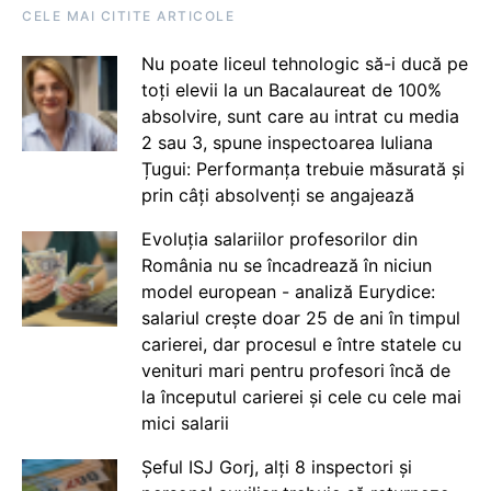
CELE MAI CITITE ARTICOLE
Nu poate liceul tehnologic să-i ducă pe
toți elevii la un Bacalaureat de 100%
absolvire, sunt care au intrat cu media
2 sau 3, spune inspectoarea Iuliana
Țugui: Performanța trebuie măsurată și
prin câți absolvenți se angajează
Evoluția salariilor profesorilor din
România nu se încadrează în niciun
model european - analiză Eurydice:
salariul crește doar 25 de ani în timpul
carierei, dar procesul e între statele cu
venituri mari pentru profesori încă de
la începutul carierei și cele cu cele mai
mici salarii
Șeful ISJ Gorj, alți 8 inspectori și