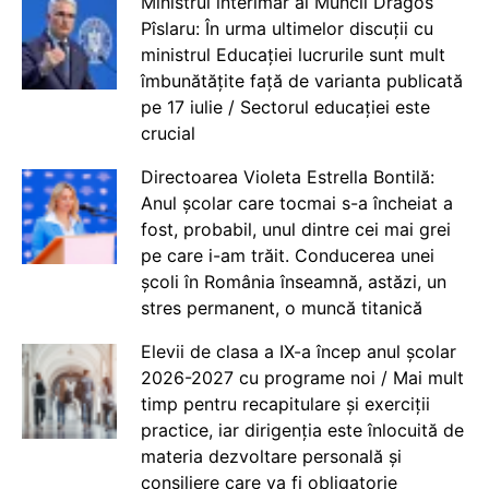
Ministrul interimar al Muncii Dragos
Pîslaru: În urma ultimelor discuții cu
ministrul Educației lucrurile sunt mult
îmbunătățite față de varianta publicată
pe 17 iulie / Sectorul educației este
crucial
Directoarea Violeta Estrella Bontilă:
Anul școlar care tocmai s-a încheiat a
fost, probabil, unul dintre cei mai grei
pe care i-am trăit. Conducerea unei
școli în România înseamnă, astăzi, un
stres permanent, o muncă titanică
Elevii de clasa a IX-a încep anul școlar
2026-2027 cu programe noi / Mai mult
timp pentru recapitulare și exerciții
practice, iar dirigenția este înlocuită de
materia dezvoltare personală și
consiliere care va fi obligatorie