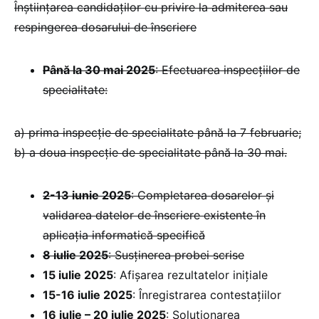
Înștiințarea candidaților cu privire la admiterea sau
respingerea dosarului de înscriere
Până la 30 mai 2025
: Efectuarea inspecțiilor de
specialitate:
a) prima inspecție de specialitate până la 7 februarie;
b) a doua inspecție de specialitate până la 30 mai.
2-13 iunie 2025
: Completarea dosarelor și
validarea datelor de înscriere existente în
aplicația informatică specifică
8 iulie 2025
: Susținerea probei scrise
15 iulie 2025
: Afișarea rezultatelor inițiale
15-16 iulie 2025
: Înregistrarea contestațiilor
16 iulie – 20 iulie 2025
: Soluționarea