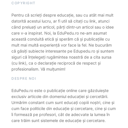
COPYRIGHT
Pentru că scrieți despre educație, sau cu atât mai mult
datorită acestui lucru, ar fi util să citați cu link, atunci
când preluați un articol, părți dintr-un articol sau o idee
care v-a inspirat. Noi, la EduPedu.ro ne-am asumat
această conduită etică și sperăm că și publicațiile cu
mult mai multă experiență vor face la fel. Ne bucurăm
că găsiți subiecte interesante pe Edupedu.ro și suntem
siguri că înțelegeți rugămintea noastră de a cita sursa
(cu link), ca o declarație reciprocă de respect și
profesionalism. Vă mulțumim!
DESPRE NOI
EduPedu.ro este o publicație online care găzduiește
exclusiv articole din domeniul educației și cercetării.
Urmărim constant cum sunt educați copiii noștri, cine și
cum face politicile din educație și cercetare, cine și cum
îi formează pe profesori, cât de adecvate la lumea în
care trăim sunt sistemele de educație și cercetare.