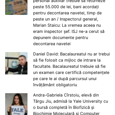
personal auxiliar trebuie să returneze
peste 55.000 de lei, bani acordați
pentru decontarea navetei, timp de
peste un an / Inspectorul general,
Marian Staicu: La vremea aceea nu
eram inspector șef. ISJ ne-a cerut să
depunem documente pentru
decontarea navetei
Daniel David: Bacalaureatul nu ar trebui
să fie folosit ca mijloc de intrare la
facultate. Bacalaureatul trebuie să fie
un examen care certifică competențele
pe care le ai după parcursul unui
învățământ obligatoriu
Andra-Gabriela Cîrstoiu, elevă din
Târgu Jiu, admisă la Yale University cu
o bursă completă în Biofizică și
Biochimie Moleculară și Computer