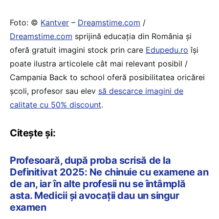
Foto: ©
Kantver
–
Dreamstime.com
/
Dreamstime.com
sprijină educaţia din România şi
oferă gratuit imagini stock prin care
Edupedu.ro
îşi
poate ilustra articolele cât mai relevant posibil /
Campania Back to school oferă posibilitatea oricărei
școli, profesor sau elev
să descarce imagini de
calitate cu 50% discount
.
Citește și:
Profesoară, după proba scrisă de la
Definitivat 2025: Ne chinuie cu examene an
de an, iar în alte profesii nu se întâmplă
asta. Medicii și avocații dau un singur
examen