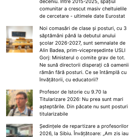
deceniu. Între 2015-2025, spațiul
comunitar a crescut masiv cheltuielile
de cercetare - ultimele date Eurostat
Noi comasări de clase și posturi, cu 3
săptămâni până la debutul anului
școlar 2026-2027, sunt semnalate de
Alin Badea, prim-vicepreședinte USLI
Gorj: Ministerul o comite grav de tot.
Ne sună directorii disperați că oamenii
rămân fără posturi. Ce se întâmplă cu
învățătorii, cu educatorii?
Profesor de Istorie cu 9.70 la
Titularizare 2026: Nu prea sunt mari
așteptările. Din păcate nu sunt posturi
titularizabile
Ședințele de repartizare a profesorilor
2026, la Sibiu. Învățătoare: „Am zis iau