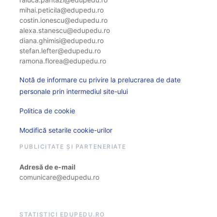
mihai.peticila@edupedu.ro
costin.ionescu@edupedu.ro
alexa.stanescu@edupedu.ro
diana.ghimisi@edupedu.ro
stefan.lefter@edupedu.ro
ramona.florea@edupedu.ro
Notă de informare cu privire la prelucrarea de date
personale prin intermediul site-ului
Politica de cookie
Modifică setarile cookie-urilor
PUBLICITATE ȘI PARTENERIATE
Adresă de e-mail
comunicare@edupedu.ro
STATISTICI EDUPEDU.RO