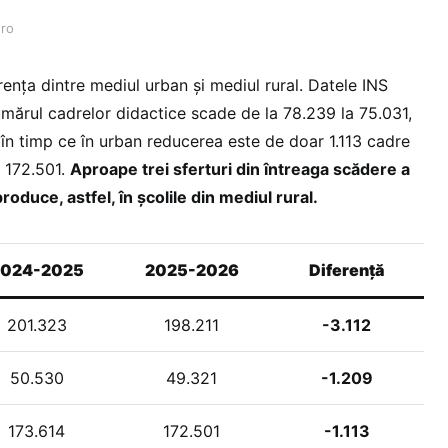
.ro
rența dintre mediul urban și mediul rural. Datele INS
umărul cadrelor didactice scade de la 78.239 la 75.031,
în timp ce în urban reducerea este de doar 1.113 cadre
a 172.501.
Aproape trei sferturi din întreaga scădere a
roduce, astfel, în școlile din mediul rural.
024-2025
2025-2026
Diferență
201.323
198.211
-3.112
50.530
49.321
-1.209
173.614
172.501
-1.113