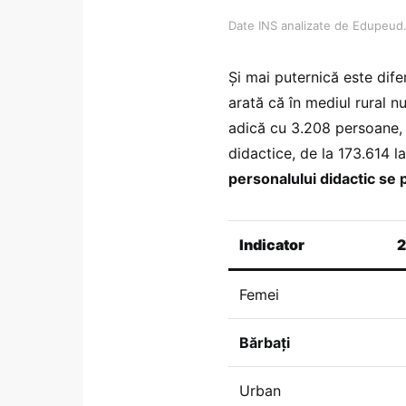
Date INS analizate de Edupeud
Și mai puternică este dife
arată că în mediul rural n
adică cu 3.208 persoane, 
didactice, de la 173.614 l
personalului didactic se p
Indicator
2
Femei
Bărbați
Urban