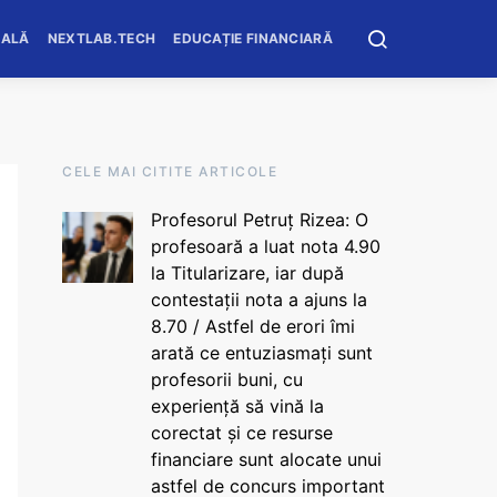
OALĂ
NEXTLAB.TECH
EDUCAȚIE FINANCIARĂ
CELE MAI CITITE ARTICOLE
Profesorul Petruț Rizea: O
profesoară a luat nota 4.90
la Titularizare, iar după
contestații nota a ajuns la
8.70 / Astfel de erori îmi
arată ce entuziasmați sunt
profesorii buni, cu
experiență să vină la
corectat și ce resurse
financiare sunt alocate unui
astfel de concurs important