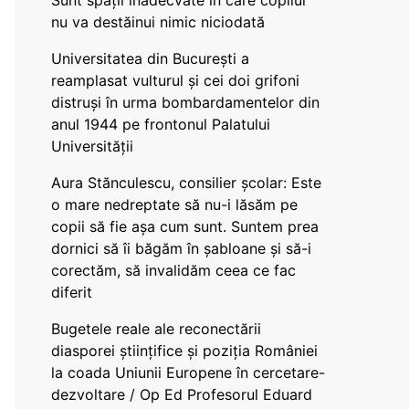
Sunt spații inadecvate în care copilul
nu va destăinui nimic niciodată
Universitatea din București a
reamplasat vulturul și cei doi grifoni
distruși în urma bombardamentelor din
anul 1944 pe frontonul Palatului
Universității
Aura Stănculescu, consilier școlar: Este
o mare nedreptate să nu-i lăsăm pe
copii să fie așa cum sunt. Suntem prea
dornici să îi băgăm în șabloane și să-i
corectăm, să invalidăm ceea ce fac
diferit
Bugetele reale ale reconectării
diasporei științifice și poziția României
la coada Uniunii Europene în cercetare-
dezvoltare / Op Ed Profesorul Eduard