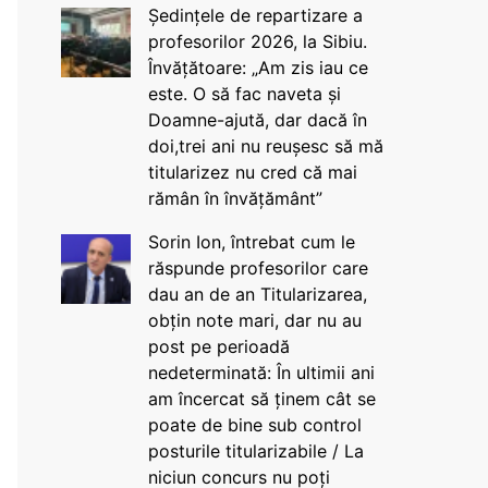
Ședințele de repartizare a
profesorilor 2026, la Sibiu.
Învățătoare: „Am zis iau ce
este. O să fac naveta și
Doamne-ajută, dar dacă în
doi,trei ani nu reușesc să mă
titularizez nu cred că mai
rămân în învățământ”
Sorin Ion, întrebat cum le
răspunde profesorilor care
dau an de an Titularizarea,
obțin note mari, dar nu au
post pe perioadă
nedeterminată: În ultimii ani
am încercat să ținem cât se
poate de bine sub control
posturile titularizabile / La
niciun concurs nu poți