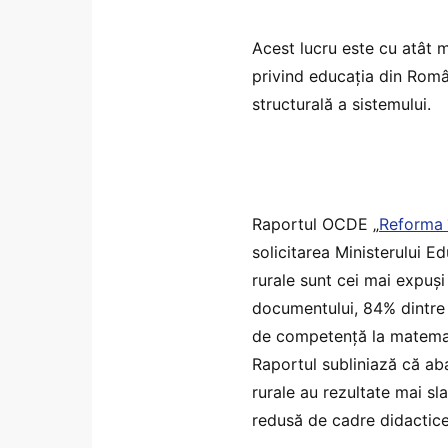
Acest lucru este cu atât m
privind educația din Româ
structurală a sistemului.
Raportul OCDE „
Reforma 
solicitarea Ministerului Ed
rurale sunt cei mai expuși
documentului, 84% dintre e
de competență la matemati
Raportul subliniază că aba
rurale au rezultate mai s
redusă de cadre didactic