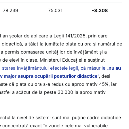
78.239
75.031
-3.208
l an școlar de aplicare a Legii 141/2025, prin care
didactică, a tăiat la jumătate plata cu ora și numărul de
, a permis comasarea unităților de învățământ și a
de elevi în clase. Ministerul Educației a susținut
 starea învățământului efectele legii, că măsurile „
nu au
v major asupra ocupării posturilor didactice
”
, deși
te că plata cu ora s-a redus cu aproximativ 45%, iar
astfel a scăzut de la peste 30.000 la aproximativ
ectul la nivel de sistem: sunt mai puține cadre didactice
te concentrată exact în zonele cele mai vulnerabile.