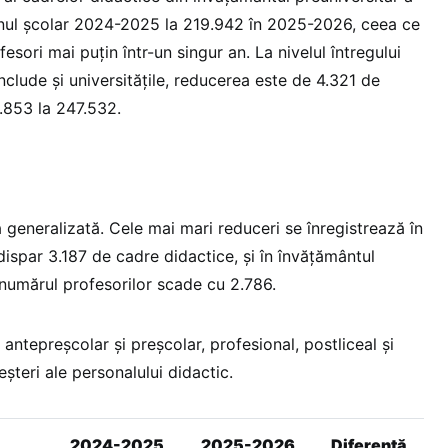
anul școlar 2024-2025 la 219.942 în 2025-2026, ceea ce
sori mai puțin într-un singur an. La nivelul întregului
nclude și universitățile, reducerea este de 4.321 de
1.853 la 247.532.
 generalizată. Cele mai mari reduceri se înregistrează în
dispar 3.187 de cadre didactice, și în învățământul
 numărul profesorilor scade cu 2.786.
 antepreșcolar și preșcolar, profesional, postliceal și
eșteri ale personalului didactic.
2024-2025
2025-2026
Diferență