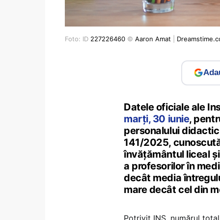
Foto: ID
227226460
©
Aaron Amat
|
Dreamstime.
Adau
Datele oficiale ale In
marți, 30 iunie
, pent
personalului didactic
141/2025, cunoscută d
învățământul liceal și
a profesorilor în medi
decât media întregulu
mare decât cel din m
Potrivit INS, numărul tota