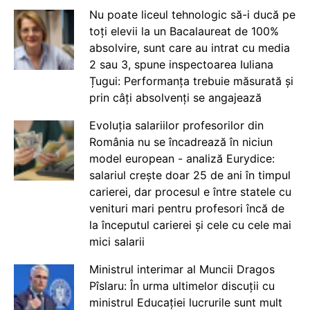
Nu poate liceul tehnologic să-i ducă pe
toți elevii la un Bacalaureat de 100%
absolvire, sunt care au intrat cu media
2 sau 3, spune inspectoarea Iuliana
Țugui: Performanța trebuie măsurată și
prin câți absolvenți se angajează
Evoluția salariilor profesorilor din
România nu se încadrează în niciun
model european - analiză Eurydice:
salariul crește doar 25 de ani în timpul
carierei, dar procesul e între statele cu
venituri mari pentru profesori încă de
la începutul carierei și cele cu cele mai
mici salarii
Ministrul interimar al Muncii Dragos
Pîslaru: În urma ultimelor discuții cu
ministrul Educației lucrurile sunt mult