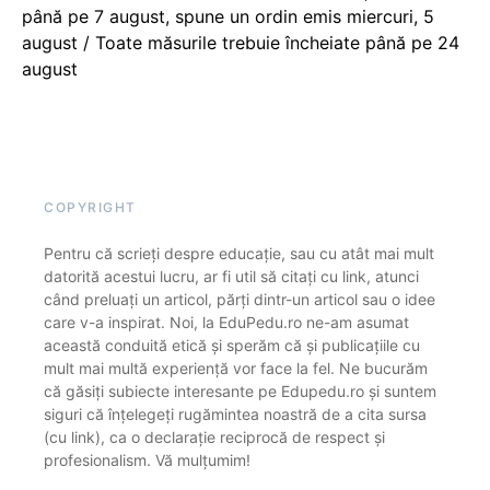
până pe 7 august, spune un ordin emis miercuri, 5
august / Toate măsurile trebuie încheiate până pe 24
august
COPYRIGHT
Pentru că scrieți despre educație, sau cu atât mai mult
datorită acestui lucru, ar fi util să citați cu link, atunci
când preluați un articol, părți dintr-un articol sau o idee
care v-a inspirat. Noi, la EduPedu.ro ne-am asumat
această conduită etică și sperăm că și publicațiile cu
mult mai multă experiență vor face la fel. Ne bucurăm
că găsiți subiecte interesante pe Edupedu.ro și suntem
siguri că înțelegeți rugămintea noastră de a cita sursa
(cu link), ca o declarație reciprocă de respect și
profesionalism. Vă mulțumim!