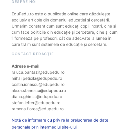
DESPRE NOI
EduPedu.ro este o publicație online care găzduiește
exclusiv articole din domeniul educației și cercetării.
Urmărim constant cum sunt educați copiii noștri, cine și
cum face politicile din educație și cercetare, cine și cum
îi formează pe profesori, cât de adecvate la lumea în
care trăim sunt sistemele de educație și cercetare.
CONTACT REDACȚIE
Adrese e-mail
raluca.pantazi@edupedu.ro
mihai.peticila@edupedu.ro
costin.ionescu@edupedu.ro
alexa.stanescu@edupedu.ro
diana.ghimisi@edupedu.ro
stefan.lefter@edupedu.ro
ramona.florea@edupedu.ro
Notă de informare cu privire la prelucrarea de date
personale prin intermediul site-ului