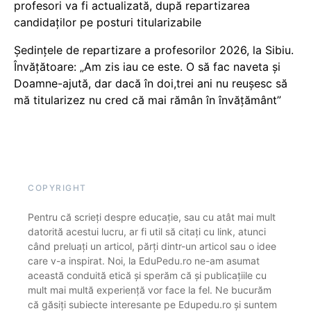
profesori va fi actualizată, după repartizarea
candidaților pe posturi titularizabile
Ședințele de repartizare a profesorilor 2026, la Sibiu.
Învățătoare: „Am zis iau ce este. O să fac naveta și
Doamne-ajută, dar dacă în doi,trei ani nu reușesc să
mă titularizez nu cred că mai rămân în învățământ”
COPYRIGHT
Pentru că scrieți despre educație, sau cu atât mai mult
datorită acestui lucru, ar fi util să citați cu link, atunci
când preluați un articol, părți dintr-un articol sau o idee
care v-a inspirat. Noi, la EduPedu.ro ne-am asumat
această conduită etică și sperăm că și publicațiile cu
mult mai multă experiență vor face la fel. Ne bucurăm
că găsiți subiecte interesante pe Edupedu.ro și suntem