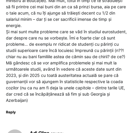
ministru al educației). Mai mult, totul în timp ce te străduiești
să fii printre cei mai buni din an ca să prinzi bursa, aia pe care
o taie acum, că nu îți ajunge să trăiești decent cu 1/2 din
salariul minim – dar ți se cer sacrificii imense de timp și
energie.
Și mai sunt multe probleme care se văd în studiul eurostudent,
dar despre care nu se vorbește. Îmi e foarte clar că sunt
probleme… de exemplu nr ridicat de studenți cu părinți cu
studii superioare care încă locuiesc împreună cu părinții (n??!
chiar nu au bani familiile astea de cămin sau de chirii? de ce?)
Mă gândesc că se vor amplifica problemele și mai mult la
următoarele studii, având în vedere că aceste date sunt din
2023, și din 2025 cu toată austeritatea actuală se pare că
guvernanții vor să ajungem în statisticile respective la coada
cozilor (nu ca nu am fi deja la unele capitole – dintre tarile UE,
dar cred că se încăpățânează să fim și sub Georgia și
Azerbaijan)
Reply
Adi Gliga