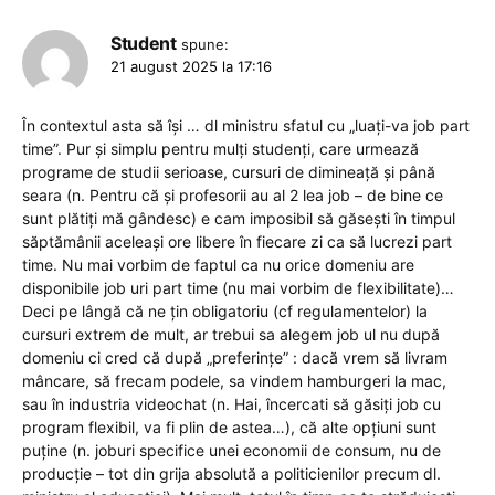
Student
spune:
21 august 2025 la 17:16
În contextul asta să își … dl ministru sfatul cu „luați-va job part
time”. Pur și simplu pentru mulți studenți, care urmează
programe de studii serioase, cursuri de dimineață și până
seara (n. Pentru că și profesorii au al 2 lea job – de bine ce
sunt plătiți mă gândesc) e cam imposibil să găsești în timpul
săptămânii aceleași ore libere în fiecare zi ca să lucrezi part
time. Nu mai vorbim de faptul ca nu orice domeniu are
disponibile job uri part time (nu mai vorbim de flexibilitate)…
Deci pe lângă că ne țin obligatoriu (cf regulamentelor) la
cursuri extrem de mult, ar trebui sa alegem job ul nu după
domeniu ci cred că după „preferințe” : dacă vrem să livram
mâncare, să frecam podele, sa vindem hamburgeri la mac,
sau în industria videochat (n. Hai, încercati să găsiți job cu
program flexibil, va fi plin de astea…), că alte opțiuni sunt
puține (n. joburi specifice unei economii de consum, nu de
producție – tot din grija absolută a politicienilor precum dl.