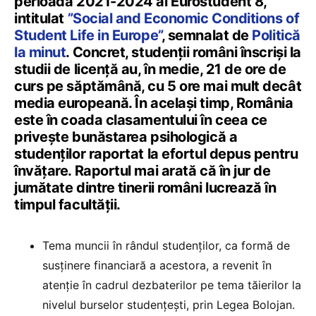
perioada 2021-2024 al Eurostudent 8,
intitulat
”Social and Economic Conditions of
Student Life in Europe”
, semnalat de
Politică
la minut
. Concret, studenții români înscriși la
studii de licență au, în medie, 21 de ore de
curs pe săptămână, cu 5 ore mai mult decât
media europeană. În același timp, România
este în coada clasamentului în ceea ce
privește bunăstarea psihologică a
studenților raportat la efortul depus pentru
învățare. Raportul mai arată că în jur de
jumătate dintre tinerii români lucrează în
timpul facultății.
Tema muncii în rândul studenților, ca formă de
susținere financiară a acestora, a revenit în
atenție în cadrul dezbaterilor pe tema tăierilor la
nivelul burselor studențești, prin Legea Bolojan.