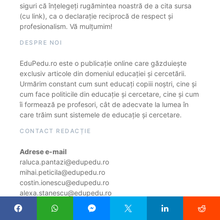
siguri că înțelegeți rugămintea noastră de a cita sursa
(cu link), ca o declarație reciprocă de respect și
profesionalism. Vă mulțumim!
DESPRE NOI
EduPedu.ro este o publicație online care găzduiește
exclusiv articole din domeniul educației și cercetării.
Urmărim constant cum sunt educați copiii noștri, cine și
cum face politicile din educație și cercetare, cine și cum
îi formează pe profesori, cât de adecvate la lumea în
care trăim sunt sistemele de educație și cercetare.
CONTACT REDACȚIE
Adrese e-mail
raluca.pantazi@edupedu.ro
mihai.peticila@edupedu.ro
costin.ionescu@edupedu.ro
alexa.stanescu@edupedu.ro
diana.ghimisi@edupedu.ro
stefan.lefter@edupedu.ro