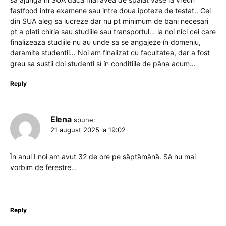
fastfood intre examene sau intre doua ipoteze de testat.. Cei
din SUA aleg sa lucreze dar nu pt minimum de bani necesari
pt a plati chiria sau studiile sau transportul… la noi nici cei care
finalizeaza studiile nu au unde sa se angajeze ín domeniu,
daramite studentii… Noi am finalizat cu facultatea, dar a fost
greu sa sustii doi studenti sí ín conditiile de pâna acum…
Reply
Elena
spune:
21 august 2025 la 19:02
În anul I noi am avut 32 de ore pe săptămână. Să nu mai
vorbim de ferestre…
Reply