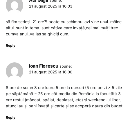
spune:
21 august 2025 la 16:03
să fim serioși..21 ore?! poate cu schimbul.azi vine unul..mâine
altul..sunt in tema..sunt câțiva care învață,cei mai mulți trec
cumva anul..va las sa ghiciți cum..
Reply
Ioan Florescu
spune:
21 august 2025 la 16:00
8 ore de somn 8 ore lucru 5 ore la cursuri (5 ore pe zi × 5 zile
pe săptămână = 25 ore cât media din România la facultăți) 3
ore restul (mâncat, spălat, deplasat, etc) și weekend-ul liber,
atunci au și bani învață și carte și se acoperă gaura din buget.
Reply