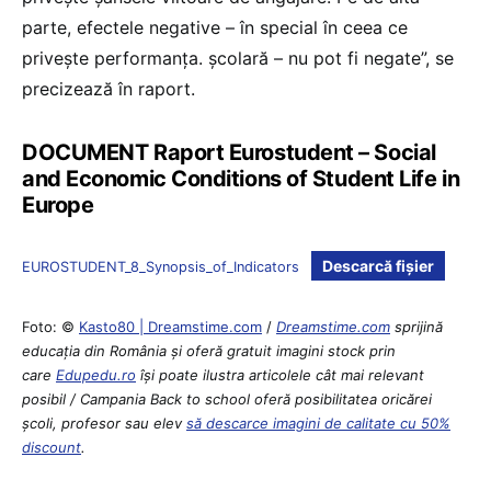
parte, efectele negative – în special în ceea ce
privește performanța. școlară – nu pot fi negate”, se
precizează în raport.
DOCUMENT Raport Eurostudent – Social
and Economic Conditions of Student Life in
Europe
Descarcă fișier
EUROSTUDENT_8_Synopsis_of_Indicators
Foto: ©
Kasto80 | Dreamstime.com
/
Dreamstime.com
sprijină
educaţia din România şi oferă gratuit imagini stock prin
care
Edupedu.ro
îşi poate ilustra articolele cât mai relevant
posibil / Campania Back to school oferă posibilitatea oricărei
școli, profesor sau elev
să descarce imagini de calitate cu 50%
discount
.