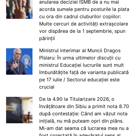
anularea deciziei ISMB de a nu mai
acorda sumele pentru posturile la plata
cu ora din cadrul cluburilor copiilor:
Multe cercuri de activități extrașcolare
vor dispărea de la 1 septembrie, spun
părinții
Ministrul interimar al Muncii Dragos
Pîslaru: În urma ultimelor discuții cu
ministrul Educației lucrurile sunt mult
îmbunătățite față de varianta publicată
pe 17 iulie / Sectorul educației este
crucial
De la 4.90 la Titularizare 2026, o
învățătoare din Sibiu a primit nota 8.70
după contestație: Când am văzut nota
inițială, nu mă puteam opri din plâns.
Mi-am dat seama că lucrarea mea nu a
fost corectată în adevăratul sens al