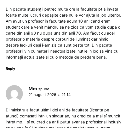
Din păcate studenții petrec multe ore la facultate pt a invata
foarte multe lucruri depășite care nu le vor ajuta la job ulterior.
Am avut un profesor in facultate acum 10 ani când eram
student care a venit mândru sa ne zică ca vom studia după o
carte din anii 90 nu după una din anii 70. Am făcut cu acel
profesor o materie despre corpuri de iluminat dar nimic
despre led-uri deși i-am zis ca sunt peste tot. Din păcate
profesorii vin cu materii neactualizate inutile in loc sa vina cu
informații actualizate si cu o metoda de predare bună.
Reply
Mm
spune:
21 august 2025 la 21:14
Dl ministru a facut ultimii doi ani de facultate (licenta pe
atunci) comasati intr- un singur an, nu cred ca a mai sí muncit
intretimp… sí nu cred ca ar fi putut avansa profesional inclusiv
sa ajunga ín SUA daca mai avea de spalat vase la vreun