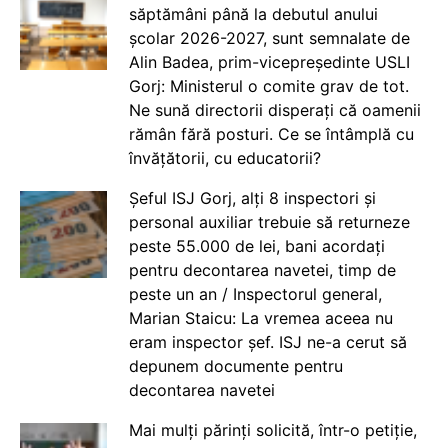
săptămâni până la debutul anului
școlar 2026-2027, sunt semnalate de
Alin Badea, prim-vicepreședinte USLI
Gorj: Ministerul o comite grav de tot.
Ne sună directorii disperați că oamenii
rămân fără posturi. Ce se întâmplă cu
învățătorii, cu educatorii?
Șeful ISJ Gorj, alți 8 inspectori și
personal auxiliar trebuie să returneze
peste 55.000 de lei, bani acordați
pentru decontarea navetei, timp de
peste un an / Inspectorul general,
Marian Staicu: La vremea aceea nu
eram inspector șef. ISJ ne-a cerut să
depunem documente pentru
decontarea navetei
Mai mulți părinți solicită, într-o petiție,