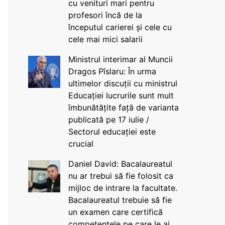
cu venituri mari pentru
profesori încă de la
începutul carierei și cele cu
cele mai mici salarii
Ministrul interimar al Muncii
Dragos Pîslaru: În urma
ultimelor discuții cu ministrul
Educației lucrurile sunt mult
îmbunătățite față de varianta
publicată pe 17 iulie /
Sectorul educației este
crucial
Daniel David: Bacalaureatul
nu ar trebui să fie folosit ca
mijloc de intrare la facultate.
Bacalaureatul trebuie să fie
un examen care certifică
competențele pe care le ai