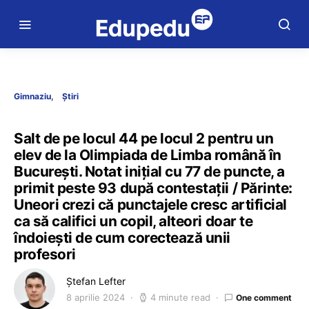
Gimnaziu
Știri
Salt de pe locul 44 pe locul 2 pentru un
elev de la Olimpiada de Limba română în
București. Notat inițial cu 77 de puncte, a
primit peste 93 după contestații / Părinte:
Uneori crezi că punctajele cresc artificial
ca să califici un copil, alteori doar te
îndoiești de cum corectează unii
profesori
Ștefan Lefter
8 aprilie 2024
4 minute read
One comment