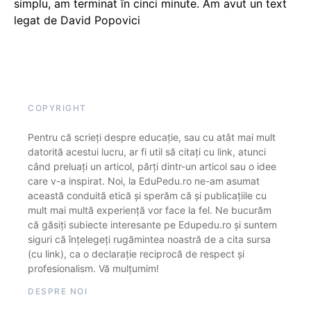
simplu, am terminat în cinci minute. Am avut un text
legat de David Popovici
COPYRIGHT
Pentru că scrieți despre educație, sau cu atât mai mult
datorită acestui lucru, ar fi util să citați cu link, atunci
când preluați un articol, părți dintr-un articol sau o idee
care v-a inspirat. Noi, la EduPedu.ro ne-am asumat
această conduită etică și sperăm că și publicațiile cu
mult mai multă experiență vor face la fel. Ne bucurăm
că găsiți subiecte interesante pe Edupedu.ro și suntem
siguri că înțelegeți rugămintea noastră de a cita sursa
(cu link), ca o declarație reciprocă de respect și
profesionalism. Vă mulțumim!
DESPRE NOI