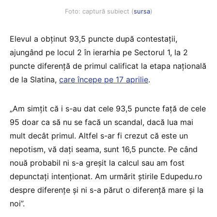
Foto: captură subiect (
sursa
)
Elevul a obținut 93,5 puncte după contestații,
ajungând pe locul 2 în ierarhia pe Sectorul 1, la 2
puncte diferență de primul calificat la etapa națională
de la Slatina,
care începe pe 17 aprilie
.
„Am simțit că i s-au dat cele 93,5 puncte față de cele
95 doar ca să nu se facă un scandal, dacă lua mai
mult decât primul. Altfel s-ar fi crezut că este un
nepotism, vă dați seama, sunt 16,5 puncte. Pe când
nouă probabil ni s-a greșit la calcul sau am fost
depunctați intenționat. Am urmărit știrile Edupedu.ro
despre diferențe și ni s-a părut o diferență mare și la
noi”.