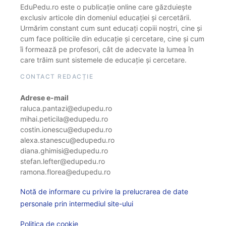
EduPedu.ro este o publicație online care găzduiește
exclusiv articole din domeniul educației și cercetării.
Urmărim constant cum sunt educați copiii noștri, cine și
cum face politicile din educație și cercetare, cine și cum
îi formează pe profesori, cât de adecvate la lumea în
care trăim sunt sistemele de educație și cercetare.
CONTACT REDACȚIE
Adrese e-mail
raluca.pantazi@edupedu.ro
mihai.peticila@edupedu.ro
costin.ionescu@edupedu.ro
alexa.stanescu@edupedu.ro
diana.ghimisi@edupedu.ro
stefan.lefter@edupedu.ro
ramona.florea@edupedu.ro
Notă de informare cu privire la prelucrarea de date
personale prin intermediul site-ului
Politica de cookie