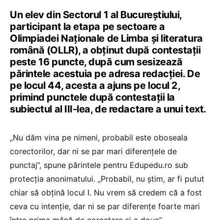
Un elev din Sectorul 1 al Bucureștiului,
participant la etapa pe sectoare a
Olimpiadei Naționale de Limba și literatura
română (OLLR), a obținut după contestații
peste 16 puncte, după cum sesizează
părintele acestuia pe adresa redacției. De
pe locul 44, acesta a ajuns pe locul 2,
primind punctele după contestații la
subiectul al III-lea, de redactare a unui text.
„Nu dăm vina pe nimeni, probabil este oboseala
corectorilor, dar ni se par mari diferențele de
punctaj”, spune părintele pentru Edupedu.ro sub
protecția anonimatului. „Probabil, nu știm, ar fi putut
chiar să obțină locul I. Nu vrem să credem că a fost
ceva cu intenție, dar ni se par diferențe foarte mari
între prima mână de corectare și a doua”.