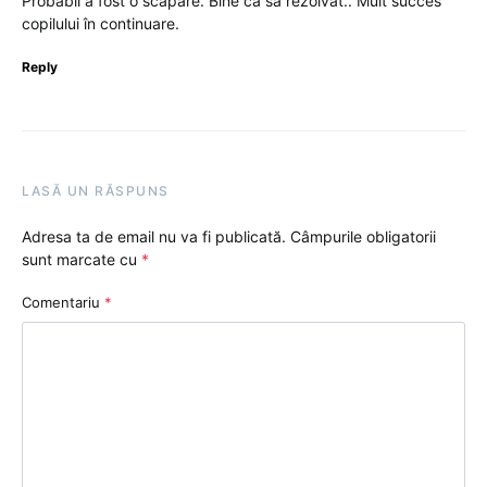
Probabil a fost o scăpare. Bine că sa rezolvat.. Mult succes
copilului în continuare.
Reply
LASĂ UN RĂSPUNS
Adresa ta de email nu va fi publicată.
Câmpurile obligatorii
sunt marcate cu
*
Comentariu
*