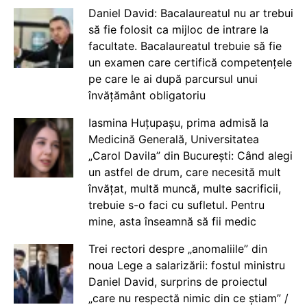
Daniel David: Bacalaureatul nu ar trebui
să fie folosit ca mijloc de intrare la
facultate. Bacalaureatul trebuie să fie
un examen care certifică competențele
pe care le ai după parcursul unui
învățământ obligatoriu
Iasmina Huțupașu, prima admisă la
Medicină Generală, Universitatea
„Carol Davila” din București: Când alegi
un astfel de drum, care necesită mult
învățat, multă muncă, multe sacrificii,
trebuie s-o faci cu sufletul. Pentru
mine, asta înseamnă să fii medic
Trei rectori despre „anomaliile” din
noua Lege a salarizării: fostul ministru
Daniel David, surprins de proiectul
„care nu respectă nimic din ce știam” /