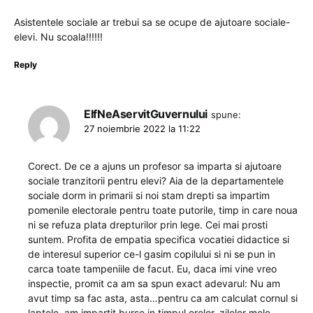
Asistentele sociale ar trebui sa se ocupe de ajutoare sociale-
elevi. Nu scoala!!!!!!
Reply
ElfNeAservitGuvernului
spune:
27 noiembrie 2022 la 11:22
Corect. De ce a ajuns un profesor sa imparta si ajutoare
sociale tranzitorii pentru elevi? Aia de la departamentele
sociale dorm in primarii si noi stam drepti sa impartim
pomenile electorale pentru toate putorile, timp in care noua
ni se refuza plata drepturilor prin lege. Cei mai prosti
suntem. Profita de empatia specifica vocatiei didactice si
de interesul superior ce-l gasim copilului si ni se pun in
carca toate tampeniile de facut. Eu, daca imi vine vreo
inspectie, promit ca am sa spun exact adevarul: Nu am
avut timp sa fac asta, asta…pentru ca am calculat cornul si
laptele, am impartit burse in timpul orelor, zilelor mele