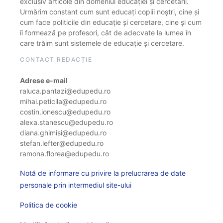
exclusiv articole din domeniul educației și cercetării.
Urmărim constant cum sunt educați copiii noștri, cine și
cum face politicile din educație și cercetare, cine și cum
îi formează pe profesori, cât de adecvate la lumea în
care trăim sunt sistemele de educație și cercetare.
CONTACT REDACȚIE
Adrese e-mail
raluca.pantazi@edupedu.ro
mihai.peticila@edupedu.ro
costin.ionescu@edupedu.ro
alexa.stanescu@edupedu.ro
diana.ghimisi@edupedu.ro
stefan.lefter@edupedu.ro
ramona.florea@edupedu.ro
Notă de informare cu privire la prelucrarea de date
personale prin intermediul site-ului
Politica de cookie