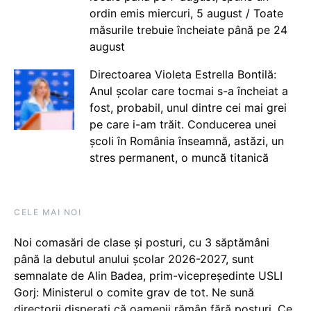
ordin emis miercuri, 5 august / Toate
măsurile trebuie încheiate până pe 24
august
Directoarea Violeta Estrella Bontilă:
Anul școlar care tocmai s-a încheiat a
fost, probabil, unul dintre cei mai grei
pe care i-am trăit. Conducerea unei
școli în România înseamnă, astăzi, un
stres permanent, o muncă titanică
CELE MAI NOI
Noi comasări de clase și posturi, cu 3 săptămâni
până la debutul anului școlar 2026-2027, sunt
semnalate de Alin Badea, prim-vicepreședinte USLI
Gorj: Ministerul o comite grav de tot. Ne sună
directorii disperați că oamenii rămân fără posturi. Ce