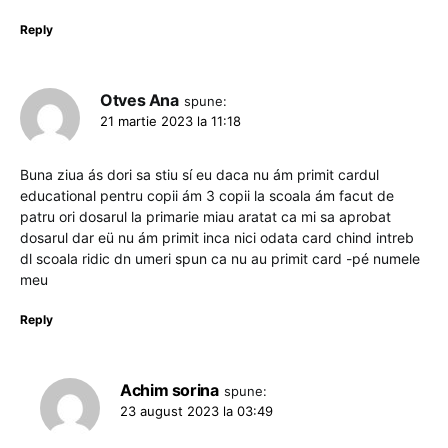
Reply
Otves Ana
spune:
21 martie 2023 la 11:18
Buna ziua ás dori sa stiu sí eu daca nu ám primit cardul
educational pentru copii ám 3 copii la scoala ám facut de
patru ori dosarul la primarie miau aratat ca mi sa aprobat
dosarul dar eü nu ám primit inca nici odata card chind intreb
dl scoala ridic dn umeri spun ca nu au primit card -pé numele
meu
Reply
Achim sorina
spune:
23 august 2023 la 03:49