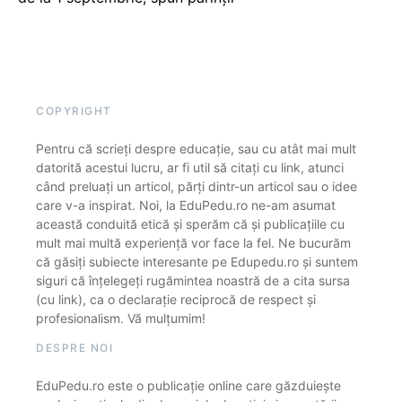
COPYRIGHT
Pentru că scrieți despre educație, sau cu atât mai mult
datorită acestui lucru, ar fi util să citați cu link, atunci
când preluați un articol, părți dintr-un articol sau o idee
care v-a inspirat. Noi, la EduPedu.ro ne-am asumat
această conduită etică și sperăm că și publicațiile cu
mult mai multă experiență vor face la fel. Ne bucurăm
că găsiți subiecte interesante pe Edupedu.ro și suntem
siguri că înțelegeți rugămintea noastră de a cita sursa
(cu link), ca o declarație reciprocă de respect și
profesionalism. Vă mulțumim!
DESPRE NOI
EduPedu.ro este o publicație online care găzduiește