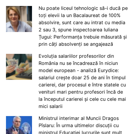
Nu poate liceul tehnologic să-i ducă pe
toți elevii la un Bacalaureat de 100%
absolvire, sunt care au intrat cu media
2 sau 3, spune inspectoarea Iuliana
Țugui: Performanța trebuie măsurată și
prin câți absolvenți se angajează
Evoluția salariilor profesorilor din
România nu se încadrează în niciun
model european - analiză Eurydice:
salariul crește doar 25 de ani în timpul
carierei, dar procesul e între statele cu
venituri mari pentru profesori încă de
la începutul carierei și cele cu cele mai
mici salarii
Ministrul interimar al Muncii Dragos
Pîslaru: În urma ultimelor discuții cu
ministrul Educației lucrurile sunt mult