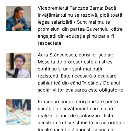
Vicepremierul Tanczos Barna: Dacă
învățământul nu se rezolvă, pică toată
legea salarizării / Sunt mai multe
promisiuni din partea Guvernului către
angajații din educație și nu par a fi
respectate
Aura Stănculescu, consilier școlar:
Meseria de profesor este un stres
continuu și unii sunt mai puțini
rezistenți. Este necesară o evaluare
psihiatrică din când în când / De anul
școlar viitor evaluarea este obligatorie
Proceduri noi de reorganizare pentru
unitățile de învățământ care nu au
realizat planul de școlarizare: lista
acestora trebuie stabilită cu autoritățile
locale până pe 7 august, spune un