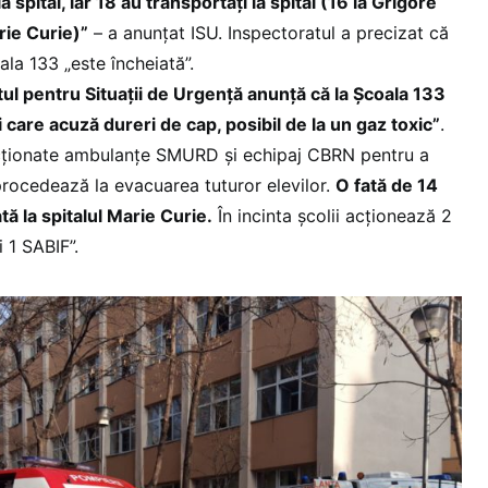
a spital, iar 18 au transportați la spital (16 la Grigore
ie Curie)”
– a anunțat ISU. Inspectoratul a precizat că
ala 133 „este încheiată”.
l pentru Situații de Urgență anunță că la Școala 133
i care acuză dureri de cap, posibil de la un gaz toxic”
.
ecționate ambulanțe SMURD și echipaj CBRN pentru a
 procedează la evacuarea tuturor elevilor.
O fată de 14
tă la spitalul Marie Curie.
În incinta școlii acționează 2
1 SABIF”.