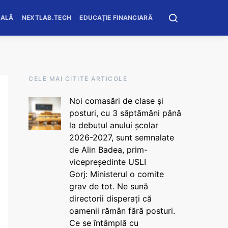
OALĂ
NEXTLAB.TECH
EDUCAȚIE FINANCIARĂ
CELE MAI CITITE ARTICOLE
Noi comasări de clase și
posturi, cu 3 săptămâni până
la debutul anului școlar
2026-2027, sunt semnalate
de Alin Badea, prim-
vicepreședinte USLI
Gorj: Ministerul o comite
grav de tot. Ne sună
directorii disperați că
oamenii rămân fără posturi.
Ce se întâmplă cu