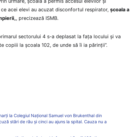
Prin urmare, școala a permis accesul elevilor și
 ce acei elevi au acuzat disconfortul respirator,
școala a
mpierii
„, precizează ISMB.
rimarul sectorului 4 s-a deplasat la fața locului și va
e copiii la școala 102, de unde să îi ia părinții”.
rți la Colegiul Național Samuel von Brukenthal din
uză stări de rău și cinci au ajuns la spital. Cauza nu a