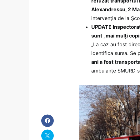
refuzat transportul l
Alexandrescu, 2 Mar
intervenția de la Șco
UPDATE Inspectoratu
sunt „mai mulți copi
„La caz au fost dir
identifica sursa. Se
ani a fost transporta
ambulanțe SMURD si 