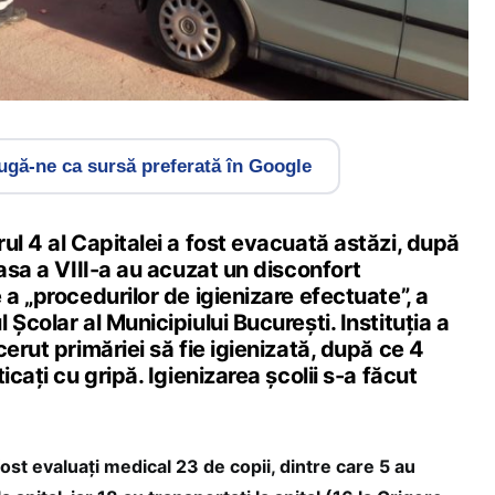
gă-ne ca sursă preferată în Google
ul 4 al Capitalei a fost evacuată astăzi, după
lasa a VIII-a au acuzat un disconfort
 a „procedurilor de igienizare efectuate”, a
Școlar al Municipiului București. Instituția a
cerut primăriei să fie igienizată, după ce 4
icați cu gripă. Igienizarea școlii s-a făcut
st evaluați medical 23 de copii, dintre care 5 au