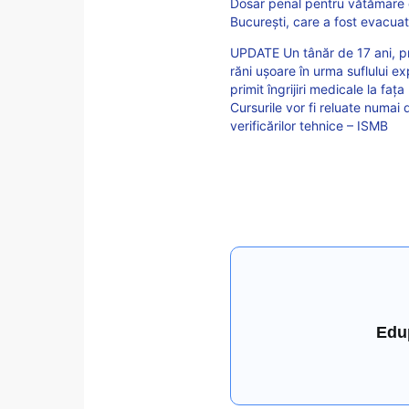
Dosar penal pentru vătămare c
București, care a fost evacuat
UPDATE Un tânăr de 17 ani, print
răni ușoare în urma suflului ex
primit îngrijiri medicale la fața
Cursurile vor fi reluate numai 
verificărilor tehnice – ISMB
Edu