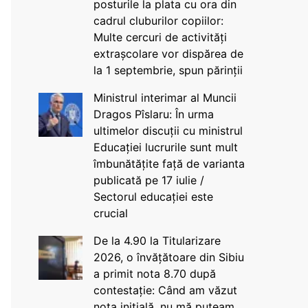
posturile la plata cu ora din
cadrul cluburilor copiilor:
Multe cercuri de activități
extrașcolare vor dispărea de
la 1 septembrie, spun părinții
Ministrul interimar al Muncii
Dragos Pîslaru: În urma
ultimelor discuții cu ministrul
Educației lucrurile sunt mult
îmbunătățite față de varianta
publicată pe 17 iulie /
Sectorul educației este
crucial
De la 4.90 la Titularizare
2026, o învățătoare din Sibiu
a primit nota 8.70 după
contestație: Când am văzut
nota inițială, nu mă puteam