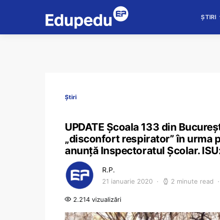
ȘTIRI
Știri
UPDATE Școala 133 din București 
„disconfort respirator” în urma p
anunță Inspectoratul Școlar. ISU:
R.P.
21 ianuarie 2020
2 minute read
2.214 vizualizări