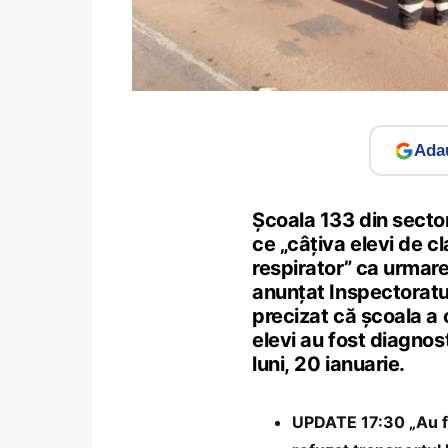
Adau
Școala 133 din sector
ce „câțiva elevi de c
respirator” ca urmare
anunțat Inspectoratul 
precizat că școala a 
elevi au fost diagnost
luni, 20 ianuarie.
UPDATE 17:30 „Au fo