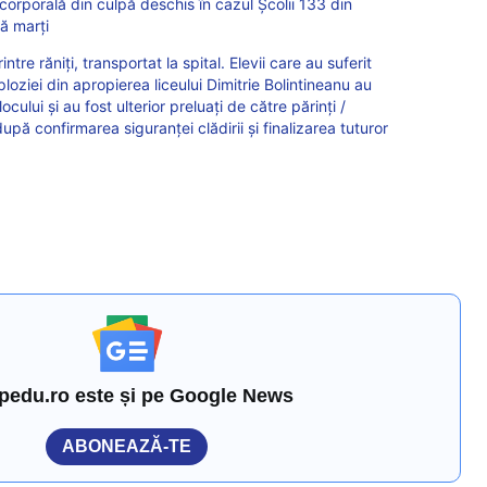
orporală din culpă deschis în cazul Școlii 133 din
ă marți
re răniți, transportat la spital. Elevii care au suferit
ploziei din apropierea liceului Dimitrie Bolintineanu au
 locului și au fost ulterior preluați de către părinți /
după confirmarea siguranței clădirii și finalizarea tuturor
pedu.ro este și pe Google News
ABONEAZĂ-TE