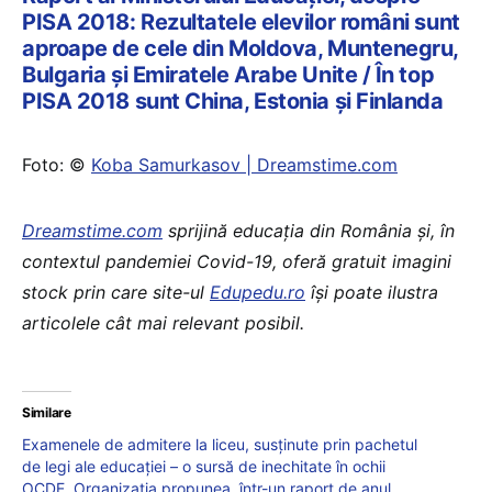
PISA 2018: Rezultatele elevilor români sunt
aproape de cele din Moldova, Muntenegru,
Bulgaria și Emiratele Arabe Unite / În top
PISA 2018 sunt China, Estonia și Finlanda
Foto: ©
Koba Samurkasov | Dreamstime.com
Dreamstime.com
sprijină educaţia din România şi, în
contextul pandemiei Covid-19, oferă gratuit imagini
stock prin care site-ul
Edupedu.ro
îşi poate ilustra
articolele cât mai relevant posibil.
Similare
Examenele de admitere la liceu, susținute prin pachetul
de legi ale educației – o sursă de inechitate în ochii
OCDE. Organizația propunea, într-un raport de anul