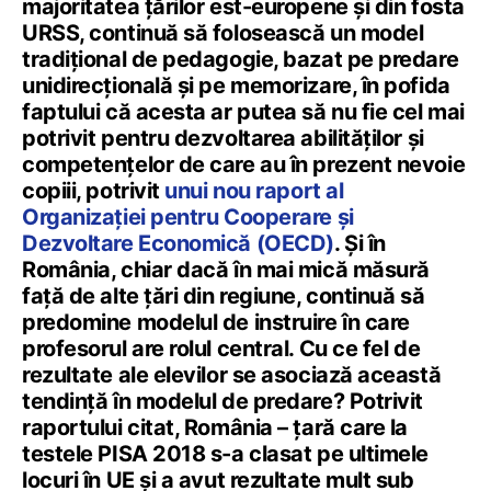
majoritatea țărilor est-europene și din fosta
URSS, continuă să folosească un model
tradițional de pedagogie, bazat pe predare
unidirecțională și pe memorizare, în pofida
faptului că acesta ar putea să nu fie cel mai
potrivit pentru dezvoltarea abilităților și
competențelor de care au în prezent nevoie
copiii, potrivit
unui nou raport al
Organizației pentru Cooperare și
Dezvoltare Economică (OECD)
. Și în
România, chiar dacă în mai mică măsură
față de alte țări din regiune, continuă să
predomine modelul de instruire în care
profesorul are rolul central. Cu ce fel de
rezultate ale elevilor se asociază această
tendință în modelul de predare? Potrivit
raportului citat, România – țară care la
testele PISA 2018 s-a clasat pe ultimele
locuri în UE și a avut rezultate mult sub