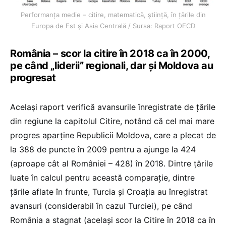
Performanța medie – citire, matematică, știință, în țările din
Europa de Est și Asia Centrală / Sursa: Raport OECD
România – scor la citire în 2018 ca în 2000,
pe când „liderii” regionali, dar și Moldova au
progresat
Același raport verifică avansurile înregistrate de țările
din regiune la capitolul Citire, notând că cel mai mare
progres aparține Republicii Moldova, care a plecat de
la 388 de puncte în 2009 pentru a ajunge la 424
(aproape cât al României – 428) în 2018. Dintre țările
luate în calcul pentru această comparație, dintre
țările aflate în frunte, Turcia și Croația au înregistrat
avansuri (considerabil în cazul Turciei), pe când
România a stagnat (același scor la Citire în 2018 ca în