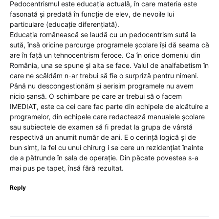
Pedocentrismul este educația actuală, în care materia este
fasonată și predată în funcție de elev, de nevoile lui
particulare (educație diferențiată).
Educația românească se laudă cu un pedocentrism sută la
sută, însă oricine parcurge programele școlare își dă seama că
are în față un tehnocentrism feroce. Ca în orice domeniu din
România, una se spune și alta se face. Valul de analfabetism în
care ne scăldăm n-ar trebui să fie o surpriză pentru nimeni.
Până nu descongestionăm și aerisim programele nu avem
nicio șansă. O schimbare pe care ar trebui să o facem
IMEDIAT, este ca cei care fac parte din echipele de alcătuire a
programelor, din echipele care redactează manualele școlare
sau subiectele de examen să fi predat la grupa de vârstă
respectivă un anumit număr de ani. E o cerință logică și de
bun simț, la fel cu unui chirurg i se cere un rezidențiat înainte
de a pătrunde în sala de operație. Din păcate povestea s-a
mai pus pe tapet, însă fără rezultat.
Reply