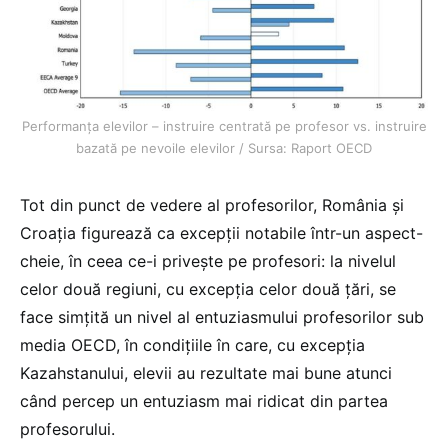
Performanța elevilor – instruire centrată pe profesor vs. instruire
bazată pe nevoile elevilor / Sursa: Raport OECD
Tot din punct de vedere al profesorilor, România și
Croația figurează ca excepții notabile într-un aspect-
cheie, în ceea ce-i privește pe profesori: la nivelul
celor două regiuni, cu excepția celor două țări, se
face simțită un nivel al entuziasmului profesorilor sub
media OECD, în condițiile în care, cu excepția
Kazahstanului, elevii au rezultate mai bune atunci
când percep un entuziasm mai ridicat din partea
profesorului.