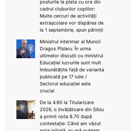
posturile la plata cu ora din
cadrul cluburilor copiilor:
Multe cercuri de activități
extrașcolare vor dispărea de
la 1 septembrie, spun părinții
Ministrul interimar al Muncii
Dragos Pîslaru: În urma
ultimelor discuții cu ministrul
Educației lucrurile sunt mult
îmbunătățite față de varianta
publicată pe 17 iulie /
Sectorul educației este
crucial
De la 4.90 la Titularizare
2026, o învățătoare din Sibiu
a primit nota 8.70 după
contestație: Când am văzut
nota inițială, nu mă puteam