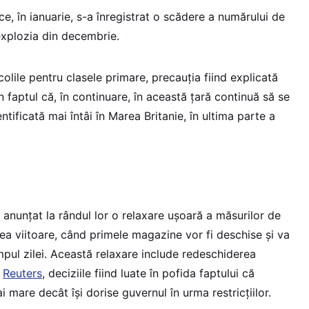
e, în ianuarie, s-a înregistrat o scădere a numărului de
explozia din decembrie.
colile pentru clasele primare, precauția fiind explicată
n faptul că, în continuare, în această țară continuă să se
tificată mai întâi în Marea Britanie, în ultima parte a
u anunțat la rândul lor o relaxare ușoară a măsurilor de
ea viitoare, când primele magazine vor fi deschise și va
impul zilei. Această relaxare include redeschiderea
t
Reuters
, deciziile fiind luate în pofida faptului că
 mare decât își dorise guvernul în urma restricțiilor.