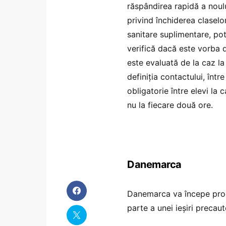
răspândirea rapidă a noulu
privind închiderea claselor
sanitare suplimentare, pot
verifică dacă este vorba d
este evaluată de la caz la 
definiția contactului, într
obligatorie între elevi la c
nu la fiecare două ore.
Danemarca
Danemarca va începe proc
parte a unei ieșiri precaut