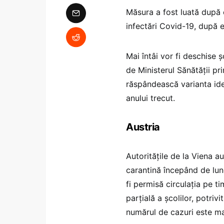
Măsura a fost luată după c
infectări Covid-19, după 
Mai întâi vor fi deschise ș
de Ministerul Sănătății pri
răspândească varianta iden
anului trecut.
Austria
Autoritățile de la Viena a
carantină începând de lun
fi permisă circulația pe t
parțială a școlilor, potrivi
numărul de cazuri este mai