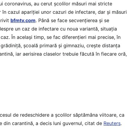
i coronavirus, au cerut școlilor măsuri mai stricte
 în cazul apariției unor cazuri de infectare, dar și măsuri
rivit
bfmtv.com
. Până se face secvențierea și se
espre un caz de infectare cu noua variantă, situația
caz. În același timp, se fac diferențieri mai precise, în
e grădiniță, școală primară și gimnaziu, crește distanța
antină, iar aerisirea claselor trebuie făcută în fiecare oră,
esul de redeschidere a școlilor săptămâna viitoare, ca
e din carantină, a decis luni guvernul, citat de
Reuters
.