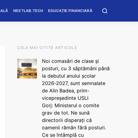
OALĂ
NEXTLAB.TECH
EDUCAȚIE FINANCIARĂ
CELE MAI CITITE ARTICOLE
Noi comasări de clase și
posturi, cu 3 săptămâni până
la debutul anului școlar
2026-2027, sunt semnalate
de Alin Badea, prim-
vicepreședinte USLI
Gorj: Ministerul o comite
grav de tot. Ne sună
directorii disperați că
oamenii rămân fără posturi.
Ce se întâmplă cu