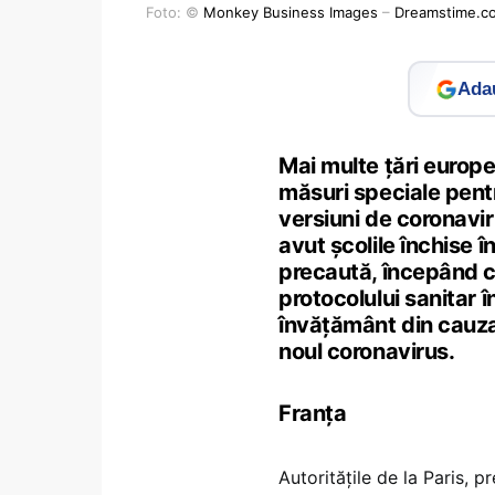
Foto: ©
Monkey Business Images
–
Dreamstime.c
Adau
Mai multe țări europ
măsuri speciale pentru
versiuni de coronavi
avut școlile închise 
precaută, începând cu
protocolului sanitar în
învățământ din cauza
noul coronavirus.
Franța
Autoritățile de la Paris, 