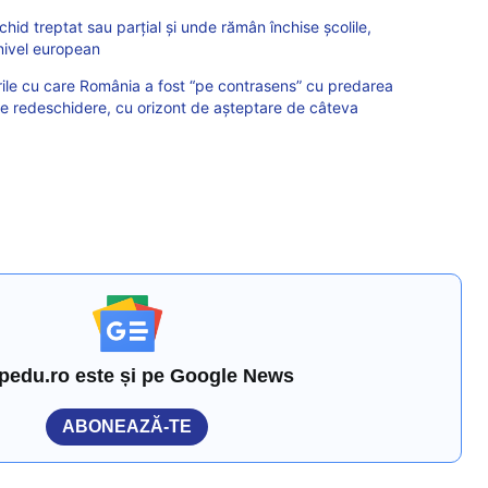
hid treptat sau parțial și unde rămân închise școlile,
a nivel european
ările cu care România a fost “pe contrasens” cu predarea
de redeschidere, cu orizont de așteptare de câteva
pedu.ro este și pe Google News
ABONEAZĂ-TE