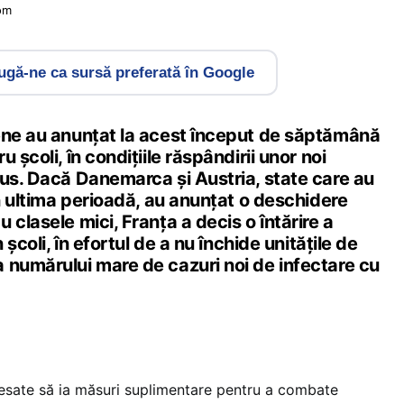
om
gă-ne ca sursă preferată în Google
ene au anunțat la acest început de săptămână
 școli, în condițiile răspândirii unor noi
rus. Dacă Danemarca și Austria, state care au
în ultima perioadă, au anunțat o deschidere
 clasele mici, Franța a decis o întărire a
 școli, în efortul de a nu închide unitățile de
 numărului mare de cazuri noi de infectare cu
presate să ia măsuri suplimentare pentru a combate