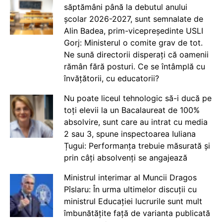
săptămâni până la debutul anului
școlar 2026-2027, sunt semnalate de
Alin Badea, prim-vicepreședinte USLI
Gorj: Ministerul o comite grav de tot.
Ne sună directorii disperați că oamenii
rămân fără posturi. Ce se întâmplă cu
învățătorii, cu educatorii?
Nu poate liceul tehnologic să-i ducă pe
toți elevii la un Bacalaureat de 100%
absolvire, sunt care au intrat cu media
2 sau 3, spune inspectoarea Iuliana
Țugui: Performanța trebuie măsurată și
prin câți absolvenți se angajează
Ministrul interimar al Muncii Dragos
Pîslaru: În urma ultimelor discuții cu
ministrul Educației lucrurile sunt mult
îmbunătățite față de varianta publicată