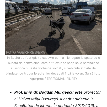
În Bucha au fost găsite cadavre cu mâinile legate la spate cu o
bucată de pânză albă, care ar fi avut ca scop să le semnaleze
rușilor că nu este vorba de soldați, și vehicule strivite de
blindate, cu trupurile șoferilor decedați încă la volan. Sursă foto:
Agerpres / EPA/ROMAN PILIPEY
Prof. univ. dr. Bogdan Murgescu
este prorector
al Universității București și cadru didactic la
Facultatea de Istorie. În perioada 2013-2019, a