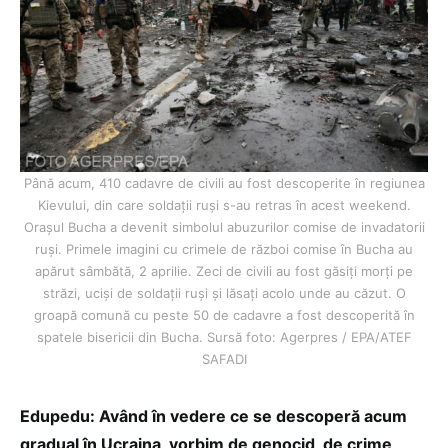
Până acum, 410 cadavre de civili au fost descoperite în regiunea
Kievului, din care soldații ruși s-au retras în acest weekend.
Orașul Bucha a devenit simbolul abuzurilor comise de invadatorii
ruși. Primele imagini cu crimele de război comise în Bucha au
apărut sâmbătă, 2 aprilie. Zeci de civili au fost găsiți morți pe
străzi, uciși de soldații ruși și lăsați acolo unde au căzut. O
groapă comună cu peste 50 de cadavre a fost descoperită în
spatele bisericii din Bucha. Sursă foto: Agerpres / EPA/ATEF
SAFADI
Edupedu: Având în vedere ce se descoperă acum
gradual în Ucraina, vorbim de genocid, de crime