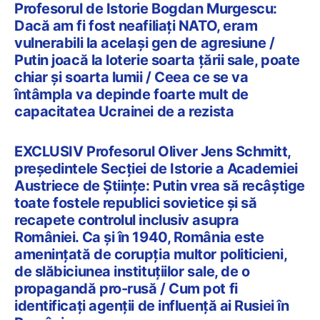
Profesorul de Istorie Bogdan Murgescu:
Dacă am fi fost neafiliați NATO, eram
vulnerabili la același gen de agresiune /
Putin joacă la loterie soarta țării sale, poate
chiar și soarta lumii / Ceea ce se va
întâmpla va depinde foarte mult de
capacitatea Ucrainei de a rezista
EXCLUSIV Profesorul Oliver Jens Schmitt,
președintele Secției de Istorie a Academiei
Austriece de Științe: Putin vrea să recâștige
toate fostele republici sovietice și să
recapete controlul inclusiv asupra
României. Ca și în 1940, România este
amenințată de corupția multor politicieni,
de slăbiciunea instituțiilor sale, de o
propagandă pro-rusă / Cum pot fi
identificați agenții de influență ai Rusiei în