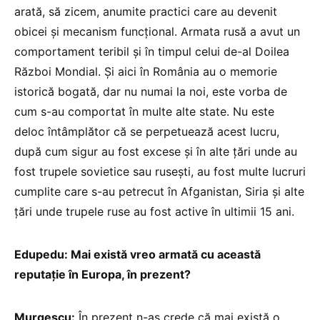
arată, să zicem, anumite practici care au devenit
obicei și mecanism funcțional. Armata rusă a avut un
comportament teribil și în timpul celui de-al Doilea
Război Mondial. Și aici în România au o memorie
istorică bogată, dar nu numai la noi, este vorba de
cum s-au comportat în multe alte state. Nu este
deloc întâmplător că se perpetuează acest lucru,
după cum sigur au fost excese și în alte țări unde au
fost trupele sovietice sau rusești, au fost multe lucruri
cumplite care s-au petrecut în Afganistan, Siria și alte
țări unde trupele ruse au fost active în ultimii 15 ani.
Edupedu: Mai există vreo armată cu această
reputație în Europa, în prezent?
Murgescu:
În prezent n-aș crede că mai există o