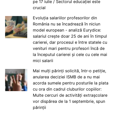
pe 17 iulie / Sectorul educației este
crucial
Evoluția salariilor profesorilor din
România nu se încadrează în niciun
model european - analiză Eurydice:
salariul crește doar 25 de ani în timpul
carierei, dar procesul e între statele cu
venituri mari pentru profesori încă de
la începutul carierei și cele cu cele mai
mici salarii
Mai mulți părinți solicită, într-o petiție,
anularea deciziei ISMB de a nu mai
acorda sumele pentru posturile la plata
cu ora din cadrul cluburilor copiilor:
Multe cercuri de activități extrașcolare
vor dispărea de la 1 septembrie, spun
părinții