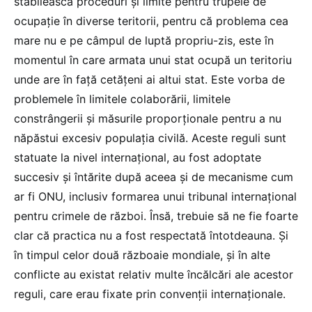
stabilească proceduri și limite pentru trupele de
ocupație în diverse teritorii, pentru că problema cea
mare nu e pe câmpul de luptă propriu-zis, este în
momentul în care armata unui stat ocupă un teritoriu
unde are în față cetățeni ai altui stat. Este vorba de
problemele în limitele colaborării, limitele
constrângerii și măsurile proporționale pentru a nu
năpăstui excesiv populația civilă. Aceste reguli sunt
statuate la nivel internațional, au fost adoptate
succesiv și întărite după aceea și de mecanisme cum
ar fi ONU, inclusiv formarea unui tribunal internațional
pentru crimele de război. Însă, trebuie să ne fie foarte
clar că practica nu a fost respectată întotdeauna. Și
în timpul celor două războaie mondiale, și în alte
conflicte au existat relativ multe încălcări ale acestor
reguli, care erau fixate prin convenții internaționale.