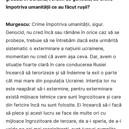
împotriva umanității ce au făcut rușii?
Murgescu:
Crime împotriva umanității, sigur.
Genocid, nu cred încă sau rămâne în orice caz să se
probeze, trebuie să ne întrebăm dacă este urmărită
sistematic o exterminare a națiunii ucrainene,
momentan nu cred că avem așa ceva. Dar, avem o
situație foarte clară în care conducerea Rusiei
încearcă să terorizeze și să îndemne la exil o parte
cât mai mare din populația Ucrainei. Intenția lor nu
este neapărat să-i extermine, pentru exterminare
există mijloace tehnice care sunt îngrozitoare și care
din fericire încă nu sunt folosite. Ei încearcă să-i facă
să plece și acest lucru se face de multe ori cu
mijloace îngrozitoare de teroare, de a-i speria, de a-i
ucide pe cei mai recalcitranți, sunt lucruri cumplite