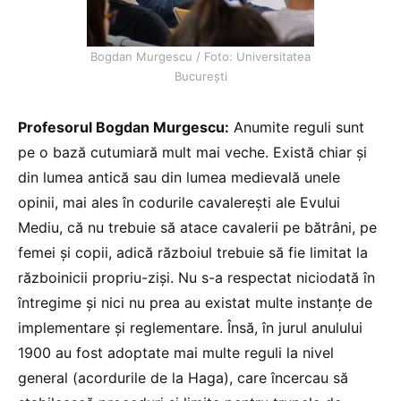
Bogdan Murgescu / Foto: Universitatea
București
Profesorul Bogdan Murgescu:
Anumite reguli sunt
pe o bază cutumiară mult mai veche. Există chiar și
din lumea antică sau din lumea medievală unele
opinii, mai ales în codurile cavalerești ale Evului
Mediu, că nu trebuie să atace cavalerii pe bătrâni, pe
femei și copii, adică războiul trebuie să fie limitat la
războinicii propriu-ziși. Nu s-a respectat niciodată în
întregime și nici nu prea au existat multe instanțe de
implementare și reglementare. Însă, în jurul anulului
1900 au fost adoptate mai multe reguli la nivel
general (acordurile de la Haga), care încercau să