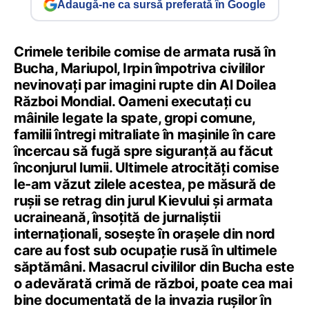
Adaugă-ne ca sursă preferată în Google
Crimele teribile comise de armata rusă în
Bucha, Mariupol, Irpin împotriva civililor
nevinovați par imagini rupte din Al Doilea
Război Mondial. Oameni executați cu
mâinile legate la spate, gropi comune,
familii întregi mitraliate în mașinile în care
încercau să fugă spre siguranță au făcut
înconjurul lumii. Ultimele atrocități comise
le-am văzut zilele acestea, pe măsură de
rușii se retrag din jurul Kievului și armata
ucraineană, însoțită de jurnaliștii
internaționali, sosește în orașele din nord
care au fost sub ocupație rusă în ultimele
săptămâni. Masacrul civililor din Bucha este
o adevărată crimă de război, poate cea mai
bine documentată de la invazia rușilor în