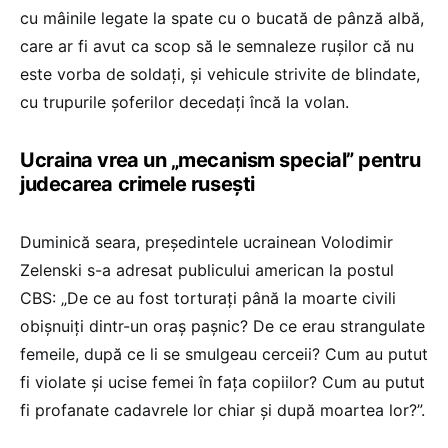
cu mâinile legate la spate cu o bucată de pânză albă,
care ar fi avut ca scop să le semnaleze rușilor că nu
este vorba de soldați, și vehicule strivite de blindate,
cu trupurile șoferilor decedați încă la volan.
Ucraina vrea un „mecanism special” pentru
judecarea crimele rusești
Duminică seara, președintele ucrainean Volodimir
Zelenski s-a adresat publicului american la postul
CBS: „De ce au fost torturați până la moarte civili
obișnuiți dintr-un oraș pașnic? De ce erau strangulate
femeile, după ce li se smulgeau cerceii? Cum au putut
fi violate și ucise femei în fața copiilor? Cum au putut
fi profanate cadavrele lor chiar și după moartea lor?”.