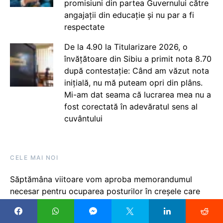
promisiuni din partea Guvernului către
angajații din educație și nu par a fi
respectate
De la 4.90 la Titularizare 2026, o
învățătoare din Sibiu a primit nota 8.70
după contestație: Când am văzut nota
inițială, nu mă puteam opri din plâns.
Mi-am dat seama că lucrarea mea nu a
fost corectată în adevăratul sens al
cuvântului
CELE MAI NOI
Săptămâna viitoare vom aproba memorandumul
necesar pentru ocuparea posturilor în creșele care
vor fi finalizate în perioada următoare, spune
premierul Bolojan, la 2 zile după ce s-au afișat