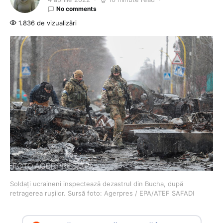
No comments
1.836 de vizualizări
Soldați ucraineni inspectează dezastrul din Bucha, după
retragerea rușilor. Sursă foto: Agerpres / EPA/ATEF SAFADI