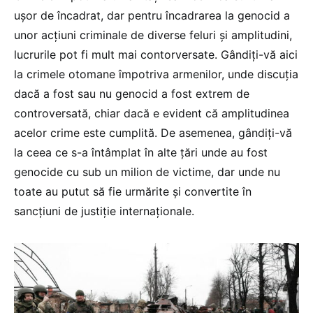
ușor de încadrat, dar pentru încadrarea la genocid a
unor acțiuni criminale de diverse feluri și amplitudini,
lucrurile pot fi mult mai contorversate. Gândiți-vă aici
la crimele otomane împotriva armenilor, unde discuția
dacă a fost sau nu genocid a fost extrem de
controversată, chiar dacă e evident că amplitudinea
acelor crime este cumplită. De asemenea, gândiți-vă
la ceea ce s-a întâmplat în alte țări unde au fost
genocide cu sub un milion de victime, dar unde nu
toate au putut să fie urmărite și convertite în
sancțiuni de justiție internaționale.