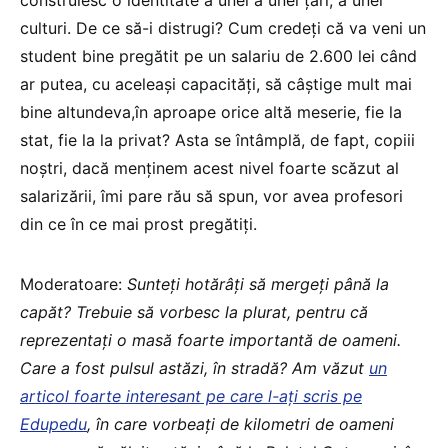
culturi. De ce să-i distrugi? Cum credeți că va veni un
student bine pregătit pe un salariu de 2.600 lei când
ar putea, cu aceleași capacități, să câștige mult mai
bine altundeva,în aproape orice altă meserie, fie la
stat, fie la la privat? Asta se întâmplă, de fapt, copiii
noștri, dacă menținem acest nivel foarte scăzut al
salarizării, îmi pare rău să spun, vor avea profesori
din ce în ce mai prost pregătiți.
Moderatoare:
Sunteți hotărâți să mergeți până la
capăt? Trebuie să vorbesc la plurat, pentru că
reprezentați o masă foarte importantă de oameni.
Care a fost pulsul astăzi, în stradă? Am văzut
un
articol foarte interesant pe care l-ați scris pe
Edupedu
, în care vorbeați de kilometri de oameni