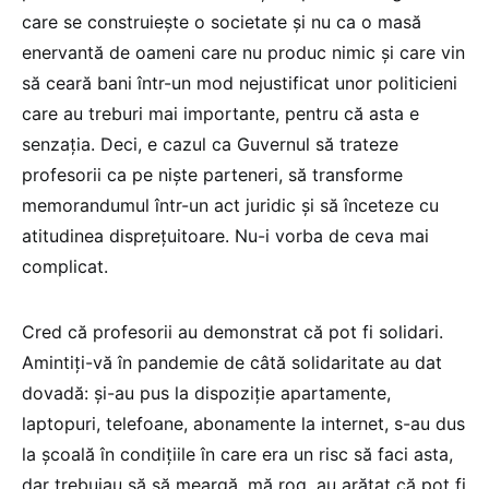
care se construiește o societate și nu ca o masă
enervantă de oameni care nu produc nimic și care vin
să ceară bani într-un mod nejustificat unor politicieni
care au treburi mai importante, pentru că asta e
senzația. Deci, e cazul ca Guvernul să trateze
profesorii ca pe niște parteneri, să transforme
memorandumul într-un act juridic și să înceteze cu
atitudinea disprețuitoare. Nu-i vorba de ceva mai
complicat.
Cred că profesorii au demonstrat că pot fi solidari.
Amintiți-vă în pandemie de câtă solidaritate au dat
dovadă: și-au pus la dispoziție apartamente,
laptopuri, telefoane, abonamente la internet, s-au dus
la școală în condițiile în care era un risc să faci asta,
dar trebuiau să să meargă, mă rog, au arătat că pot fi