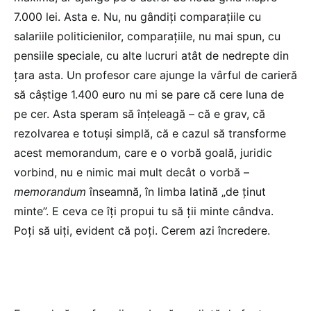
7.000 lei. Asta e. Nu, nu gândiți comparațiile cu
salariile politicienilor, comparațiile, nu mai spun, cu
pensiile speciale, cu alte lucruri atât de nedrepte din
țara asta. Un profesor care ajunge la vârful de carieră
să câștige 1.400 euro nu mi se pare că cere luna de
pe cer. Asta speram să înțeleagă – că e grav, că
rezolvarea e totuși simplă, că e cazul să transforme
acest memorandum, care e o vorbă goală, juridic
vorbind, nu e nimic mai mult decât o vorbă –
memorandum
înseamnă, în limba latină „de ținut
minte”. E ceva ce îți propui tu să ții minte cândva.
Poți să uiți, evident că poți. Cerem azi încredere.