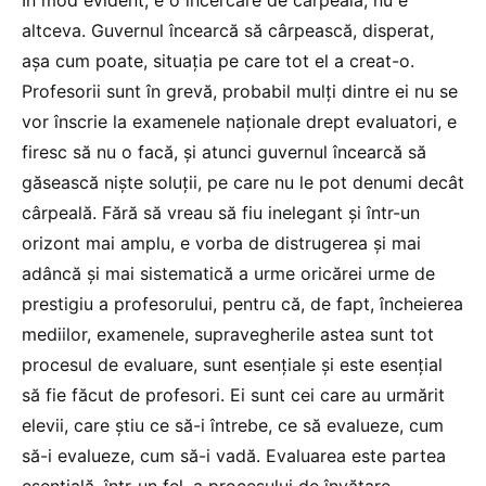
altceva. Guvernul încearcă să cârpească, disperat,
așa cum poate, situația pe care tot el a creat-o.
Profesorii sunt în grevă, probabil mulți dintre ei nu se
vor înscrie la examenele naționale drept evaluatori, e
firesc să nu o facă, și atunci guvernul încearcă să
găsească niște soluții, pe care nu le pot denumi decât
cârpeală. Fără să vreau să fiu inelegant și într-un
orizont mai amplu, e vorba de distrugerea și mai
adâncă și mai sistematică a urme oricărei urme de
prestigiu a profesorului, pentru că, de fapt, încheierea
mediilor, examenele, supravegherile astea sunt tot
procesul de evaluare, sunt esențiale și este esențial
să fie făcut de profesori. Ei sunt cei care au urmărit
elevii, care știu ce să-i întrebe, ce să evalueze, cum
să-i evalueze, cum să-i vadă. Evaluarea este partea
esențială, într-un fel, a procesului de învățare.