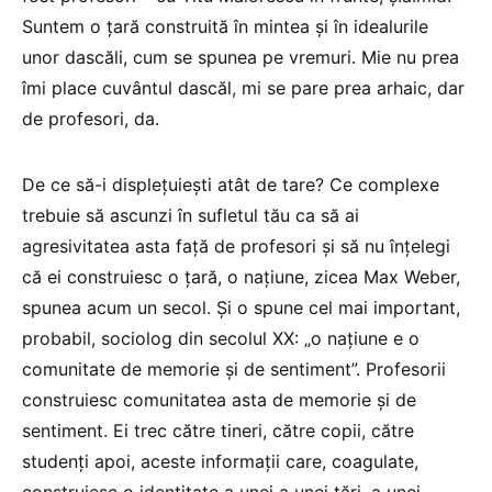
Suntem o țară construită în mintea și în idealurile
unor dascăli, cum se spunea pe vremuri. Mie nu prea
îmi place cuvântul dascăl, mi se pare prea arhaic, dar
de profesori, da.
De ce să-i displețuiești atât de tare? Ce complexe
trebuie să ascunzi în sufletul tău ca să ai
agresivitatea asta față de profesori și să nu înțelegi
că ei construiesc o țară, o națiune, zicea Max Weber,
spunea acum un secol. Și o spune cel mai important,
probabil, sociolog din secolul XX: „o națiune e o
comunitate de memorie și de sentiment”. Profesorii
construiesc comunitatea asta de memorie și de
sentiment. Ei trec către tineri, către copii, către
studenți apoi, aceste informații care, coagulate,
construiesc o identitate a unei a unei țări, a unei