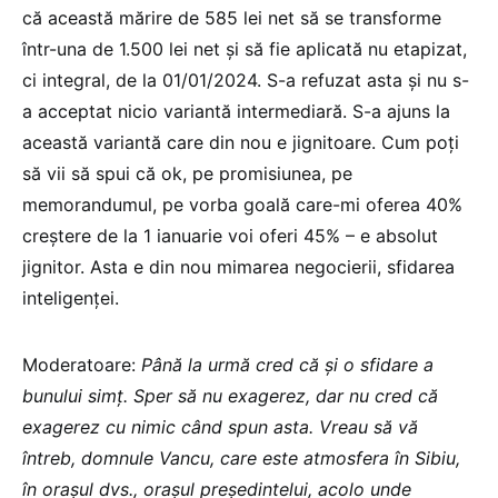
că această mărire de 585 lei net să se transforme
într-una de 1.500 lei net și să fie aplicată nu etapizat,
ci integral, de la 01/01/2024. S-a refuzat asta și nu s-
a acceptat nicio variantă intermediară. S-a ajuns la
această variantă care din nou e jignitoare. Cum poți
să vii să spui că ok, pe promisiunea, pe
memorandumul, pe vorba goală care-mi oferea 40%
creștere de la 1 ianuarie voi oferi 45% – e absolut
jignitor. Asta e din nou mimarea negocierii, sfidarea
inteligenței.
Moderatoare:
Până la urmă cred că și o sfidare a
bunului simț. Sper să nu exagerez, dar nu cred că
exagerez cu nimic când spun asta. Vreau să vă
întreb, domnule Vancu, care este atmosfera în Sibiu,
în orașul dvs., orașul președintelui, acolo unde