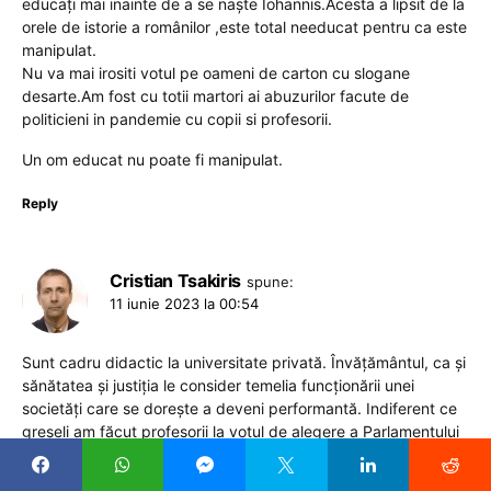
educați mai inainte de a se naște Iohannis.Acesta a lipsit de la
orele de istorie a românilor ,este total needucat pentru ca este
manipulat.
Nu va mai irositi votul pe oameni de carton cu slogane
desarte.Am fost cu totii martori ai abuzurilor facute de
politicieni in pandemie cu copii si profesorii.
Un om educat nu poate fi manipulat.
Reply
Cristian Tsakiris
spune:
11 iunie 2023 la 00:54
Sunt cadru didactic la universitate privată. Învățământul, ca și
sănătatea și justiția le consider temelia funcționării unei
societăți care se dorește a deveni performantă. Indiferent ce
greșeli am făcut profesorii la votul de alegere a Parlamentului
României sau a Președintelui României sau erori în practicarea
profesiei, situația existenței noastre de azi pe mâine este