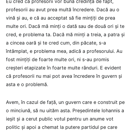
Eu cred că profesorii vor bună credință de fapt,
profesorii au avut prea multă încredere. Dacă au o
vină și au, e că au acceptat să fie mințiți de prea
multe ori. Dacă mă minți o dată sau de două ori și te
cred, e problema ta. Dacă mă minți a treia, a patra și
a cincea oară și te cred cum, din păcate, s-a
întâmplat, e problema mea, adică a profesorului. Au
fost mințiți de foarte multe ori, ni s-au promis
creșteri etapizate în foarte multe rânduri. E evident
că profesorii nu mai pot avea încredere în guvern și
asta e o problemă.
Avem, în cazul de față, un guvern care e construit pe
o minciună, să nu uităm asta. Președintele Iohannis a
ieșit și a cerut public votul pentru un anume vot
politic și apoi a chemat la putere partidul pe care