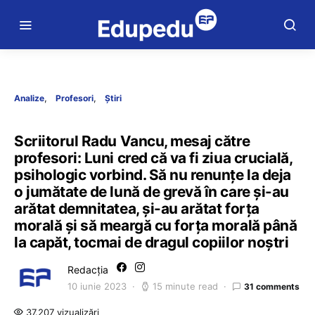
Analize
Profesori
Știri
Scriitorul Radu Vancu, mesaj către
profesori: Luni cred că va fi ziua crucială,
psihologic vorbind. Să nu renunțe la deja
o jumătate de lună de grevă în care și-au
arătat demnitatea, și-au arătat forța
morală și să meargă cu forța morală până
la capăt, tocmai de dragul copiilor noștri
Redacția
10 iunie 2023
15 minute read
31 comments
37.207 vizualizări