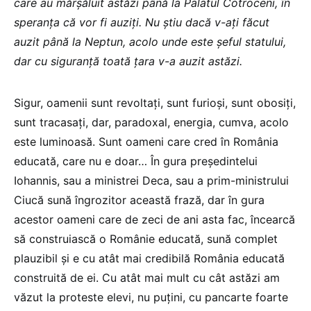
care au mărșăluit astăzi până la Palatul Cotroceni, în
speranța că vor fi auziți. Nu știu dacă v-ați făcut
auzit până la Neptun, acolo unde este șeful statului,
dar cu siguranță toată țara v-a auzit astăzi.
Sigur, oamenii sunt revoltați, sunt furioși, sunt obosiți,
sunt tracasați, dar, paradoxal, energia, cumva, acolo
este luminoasă. Sunt oameni care cred în România
educată, care nu e doar… În gura președintelui
Iohannis, sau a ministrei Deca, sau a prim-ministrului
Ciucă sună îngrozitor această frază, dar în gura
acestor oameni care de zeci de ani asta fac, încearcă
să construiască o Românie educată, sună complet
plauzibil și e cu atât mai credibilă România educată
construită de ei. Cu atât mai mult cu cât astăzi am
văzut la proteste elevi, nu puțini, cu pancarte foarte