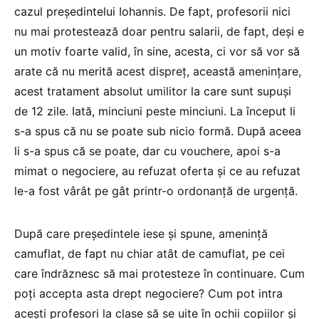
cazul președintelui Iohannis. De fapt, profesorii nici
nu mai protestează doar pentru salarii, de fapt, deși e
un motiv foarte valid, în sine, acesta, ci vor să vor să
arate că nu merită acest dispreț, această amenințare,
acest tratament absolut umilitor la care sunt supuși
de 12 zile. Iată, minciuni peste minciuni. La început li
s-a spus că nu se poate sub nicio formă. După aceea
li s-a spus că se poate, dar cu vouchere, apoi s-a
mimat o negociere, au refuzat oferta și ce au refuzat
le-a fost vârât pe gât printr-o ordonanță de urgență.
După care președintele iese și spune, amenință
camuflat, de fapt nu chiar atât de camuflat, pe cei
care îndrăznesc să mai protesteze în continuare. Cum
poți accepta asta drept negociere? Cum pot intra
acești profesori la clase să se uite în ochii copiilor și