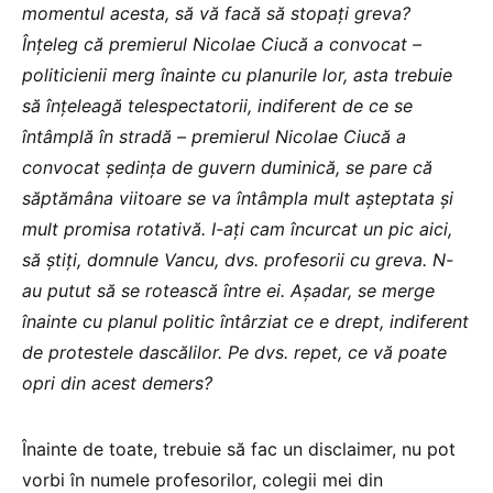
momentul acesta, să vă facă să stopați greva?
Înțeleg că premierul Nicolae Ciucă a convocat –
politicienii merg înainte cu planurile lor, asta trebuie
să înțeleagă telespectatorii, indiferent de ce se
întâmplă în stradă – premierul Nicolae Ciucă a
convocat ședința de guvern duminică, se pare că
săptămâna viitoare se va întâmpla mult așteptata și
mult promisa rotativă. I-ați cam încurcat un pic aici,
să știți, domnule Vancu, dvs. profesorii cu greva. N-
au putut să se rotească între ei. Așadar, se merge
înainte cu planul politic întârziat ce e drept, indiferent
de protestele dascălilor. Pe dvs. repet, ce vă poate
opri din acest demers?
Înainte de toate, trebuie să fac un disclaimer, nu pot
vorbi în numele profesorilor, colegii mei din