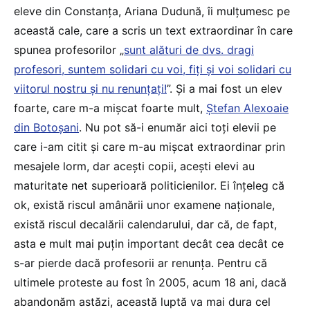
eleve din Constanța, Ariana Dudună, îi mulțumesc pe
această cale, care a scris un text extraordinar în care
spunea profesorilor „
sunt alături de dvs. dragi
profesori, suntem solidari cu voi, fiți și voi solidari cu
viitorul nostru și nu renunțați!
”. Și a mai fost un elev
foarte, care m-a mișcat foarte mult,
Ștefan Alexoaie
din Botoșani
. Nu pot să-i enumăr aici toți elevii pe
care i-am citit și care m-au mișcat extraordinar prin
mesajele lorm, dar acești copii, acești elevi au
maturitate net superioară politicienilor. Ei înțeleg că
ok, există riscul amânării unor examene naționale,
există riscul decalării calendarului, dar că, de fapt,
asta e mult mai puțin important decât cea decât ce
s-ar pierde dacă profesorii ar renunța. Pentru că
ultimele proteste au fost în 2005, acum 18 ani, dacă
abandonăm astăzi, această luptă va mai dura cel