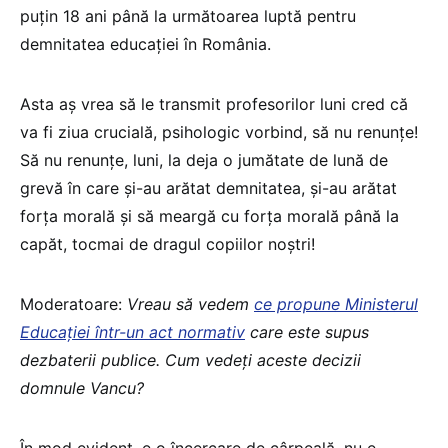
puțin 18 ani până la următoarea luptă pentru
demnitatea educației în România.
Asta aș vrea să le transmit profesorilor luni cred că
va fi ziua crucială, psihologic vorbind, să nu renunțe!
Să nu renunțe, luni, la deja o jumătate de lună de
grevă în care și-au arătat demnitatea, și-au arătat
forța morală și să meargă cu forța morală până la
capăt, tocmai de dragul copiilor noștri!
Moderatoare:
Vreau să vedem
ce propune Ministerul
Educației într-un act normativ
care este supus
dezbaterii publice. Cum vedeți aceste decizii
domnule Vancu?
În mod evident, e o încercare de cârpeală, nu e