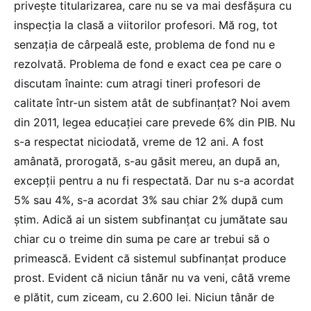
privește titularizarea, care nu se va mai desfășura cu
inspecția la clasă a viitorilor profesori. Mă rog, tot
senzația de cârpeală este, problema de fond nu e
rezolvată. Problema de fond e exact cea pe care o
discutam înainte: cum atragi tineri profesori de
calitate într-un sistem atât de subfinanțat? Noi avem
din 2011, legea educației care prevede 6% din PIB. Nu
s-a respectat niciodată, vreme de 12 ani. A fost
amânată, prorogată, s-au găsit mereu, an după an,
excepții pentru a nu fi respectată. Dar nu s-a acordat
5% sau 4%, s-a acordat 3% sau chiar 2% după cum
știm. Adică ai un sistem subfinanțat cu jumătate sau
chiar cu o treime din suma pe care ar trebui să o
primească. Evident că sistemul subfinanțat produce
prost. Evident că niciun tânăr nu va veni, câtă vreme
e plătit, cum ziceam, cu 2.600 lei. Niciun tânăr de