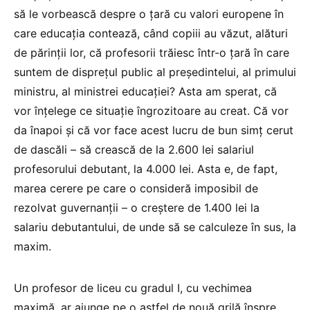
să le vorbească despre o țară cu valori europene în
care educația contează, când copiii au văzut, alături
de părinții lor, că profesorii trăiesc într-o țară în care
suntem de disprețul public al președintelui, al primului
ministru, al ministrei educației? Asta am sperat, că
vor înțelege ce situație îngrozitoare au creat. Că vor
da înapoi și că vor face acest lucru de bun simț cerut
de dascăli – să crească de la 2.600 lei salariul
profesorului debutant, la 4.000 lei. Asta e, de fapt,
marea cerere pe care o consideră imposibil de
rezolvat guvernanții – o creștere de 1.400 lei la
salariu debutantului, de unde să se calculeze în sus, la
maxim.
Un profesor de liceu cu gradul I, cu vechimea
maximă, ar ajunge pe o astfel de nouă grilă înspre