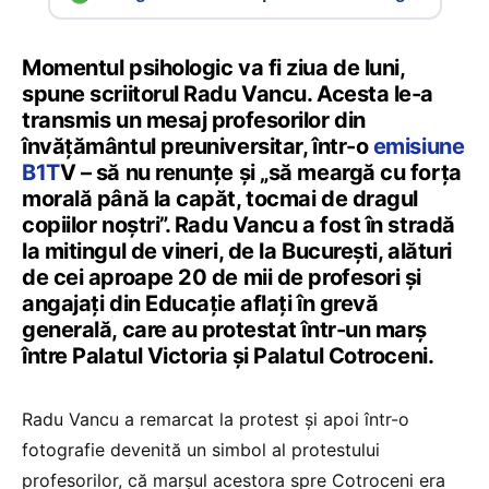
Momentul psihologic va fi ziua de luni,
spune scriitorul Radu Vancu. Acesta le-a
transmis un mesaj profesorilor din
învățământul preuniversitar, într-o
emisiune
B1T
V – să nu renunțe și „să meargă cu forța
morală până la capăt, tocmai de dragul
copiilor noștri”. Radu Vancu a fost în stradă
la mitingul de vineri, de la București, alături
de cei aproape 20 de mii de profesori și
angajați din Educație aflați în grevă
generală, care au protestat într-un marș
între Palatul Victoria și Palatul Cotroceni.
Radu Vancu a remarcat la protest și apoi într-o
fotografie devenită un simbol al protestului
profesorilor, că marșul acestora spre Cotroceni era