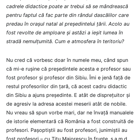
cadrele didactice poate ar trebui să se mândrească
pentru faptul că fac parte din rândul dascălilor care
predau în orașul natal al președintelui țării. Acolo au
fost revolte de amploare și astăzi a ieșit lumea în
stradă nemulțumită. Cum e atmosfera în teritoriu?
Nu cred că vorbesc doar în numele meu, când spun
că mi-e rușine că președintele acesta e profesor sau
fost profesor și profesor din Sibiu. Îmi e jenă față de
restul profesorilor din țară, că acest cadru didactic
din Sibiu a ajuns președinte. E atât de disprețuitor și
de agresiv la adresa acestei meserii atât de nobile.
Nu vreau să spun vorbe mari, dar ne învață manualele
de istorie elementară că România a fost construită de
profesori. Pașoptiștii au fost profesori, junimiștii au
fost profesori – cu Titu Maiorescu în frunte, ș.a.m.d.