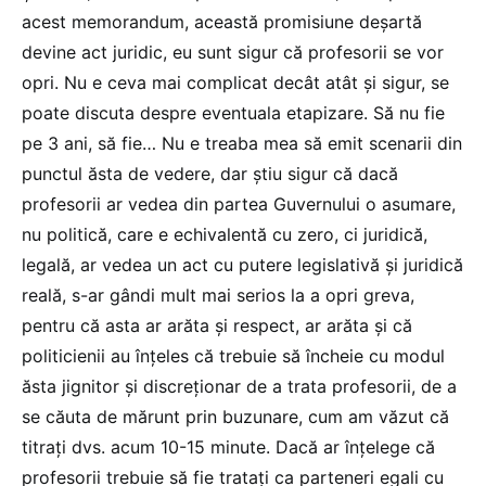
acest memorandum, această promisiune deșartă
devine act juridic, eu sunt sigur că profesorii se vor
opri. Nu e ceva mai complicat decât atât și sigur, se
poate discuta despre eventuala etapizare. Să nu fie
pe 3 ani, să fie… Nu e treaba mea să emit scenarii din
punctul ăsta de vedere, dar știu sigur că dacă
profesorii ar vedea din partea Guvernului o asumare,
nu politică, care e echivalentă cu zero, ci juridică,
legală, ar vedea un act cu putere legislativă și juridică
reală, s-ar gândi mult mai serios la a opri greva,
pentru că asta ar arăta și respect, ar arăta și că
politicienii au înțeles că trebuie să încheie cu modul
ăsta jignitor și discreționar de a trata profesorii, de a
se căuta de mărunt prin buzunare, cum am văzut că
titrați dvs. acum 10-15 minute. Dacă ar înțelege că
profesorii trebuie să fie tratați ca parteneri egali cu