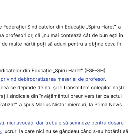
e Federației Sindicatelor din Educație „Spiru Haret”, a
tea profesorilor, că „nu mai contează cât de bun ești în
t de multe hârtii poți să aduni pentru a obține ceva în
indicatelor din Educație „Spiru Haret” (FSE-SH)
 privind debirocratizarea meseriei de profesor
.
eea ce depinde de noi și le transmitem colegilor noștri
ații sindicale din învățământul preuniversitar ca actul
ratizat”, a spus Marius Nistor miercuri, la Prima News.
riști, nici avocați, dar trebuie să semneze pentru dosare
e
, lucruri la care nici nu se gândeau când s-au hotărât să