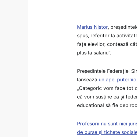
Marius Nistor
, președintel
spus, referitor la activita
fața elevilor, contează câ
plus la salariu”.
Președintele Federației S
lansează
un apel puternic
„Categoric vom face tot c
că vom susține ca și feder
educațional să fie debiroc
Profesorii nu sunt nici ju
de burse și tichete social