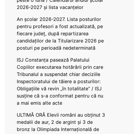
peste o lună / Calendarul anului școlar
2026-2027 și lista vacanțelor
An școlar 2026-2027. Lista posturilor
pentru profesori a fost actualizată, pe
fiecare județ, după repartizarea
candidaților de la Titularizare 2026 pe
posturi pe perioadă nedeterminată
ISJ Constanța pasează Palatului
Copiilor executarea hotărârii prin care
Tribunalul a suspendat chiar deciziile
Inspectoratului de tăiere a posturilor:
Obligațiile vă revin „în totalitate” / ISJ
susține că s-a conformat pentru că nu
a mai emis alte acte
ULTIMĂ ORĂ Elevii români au obținut 3
medalii de aur, 2 de argint și 3 de
bronz la Olimpiada Internațională de