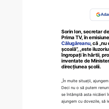
Adau
Sorin Ion, secretar de
Prima TV, în emisiun
Călugăreanu
, că „nu
școală”, „este iluzoriu
îngropați în hârtii, p
inventate de Minister
direcțiunea școlii.
„În multe situații, ajunge
Deci nu o să putem renunț
se întâmplă asta nicăieri î
ajungem cu dovezile, să le