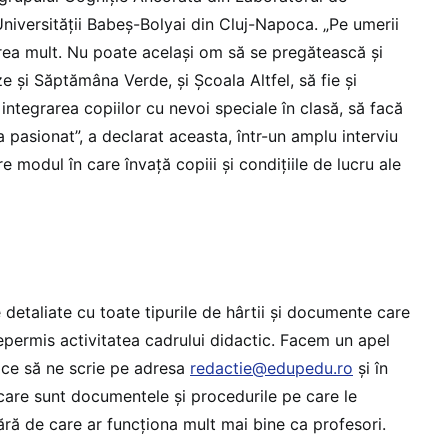
Universității Babeș-Bolyai din Cluj-Napoca. „Pe umerii
prea mult. Nu poate același om să se pregătească și
e și Săptămâna Verde, și Școala Altfel, să fie și
 integrarea copiilor cu nevoi speciale în clasă, să facă
a pasionat”, a declarat aceasta, într-un amplu interviu
 modul în care învață copiii și condițiile de lucru ale
 detaliate cu toate tipurile de hârtii și documente care
nepermis activitatea cadrului didactic. Facem un apel
ice să ne scrie pe adresa
redactie@edupedu.ro
și în
 care sunt documentele și procedurile pe care le
fără de care ar funcționa mult mai bine ca profesori.