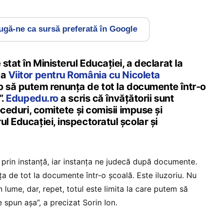
gă-ne ca sursă preferată în Google
 stat în Ministerul Educației, a declarat la
ea
Viitor pentru România cu Nicoleta
 o să putem renunța de tot la documente într-o
”.
Edupedu.ro
a scris că învățătorii sunt
roceduri, comitete și comisii impuse și
ul Educației, inspectoratul școlar și
m prin instanță, iar instanța ne judecă după documente.
a de tot la documente într-o școală. Este iluzoriu. Nu
n lume, dar, repet, totul este limita la care putem să
 spun așa”, a precizat Sorin Ion.