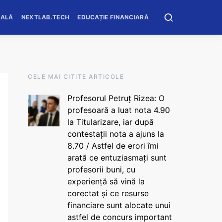
OALĂ
NEXTLAB.TECH
EDUCAȚIE FINANCIARĂ
CELE MAI CITITE ARTICOLE
Profesorul Petruț Rizea: O
profesoară a luat nota 4.90
la Titularizare, iar după
contestații nota a ajuns la
8.70 / Astfel de erori îmi
arată ce entuziasmați sunt
profesorii buni, cu
experiență să vină la
corectat și ce resurse
financiare sunt alocate unui
astfel de concurs important