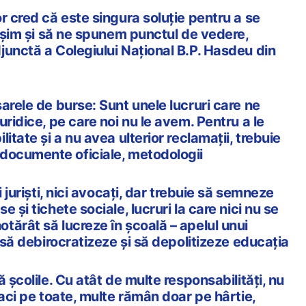
r cred că este singura soluție pentru a se
ieșim și să ne spunem punctul de vedere,
junctă a Colegiului Național B.P. Hasdeu din
arele de burse: Sunt unele lucruri care ne
uridice, pe care noi nu le avem. Pentru a le
itate și a nu avea ulterior reclamații, trebuie
documente oficiale, metodologii
i juriști, nici avocați, dar trebuie să semneze
 și tichete sociale, lucruri la care nici nu se
ărât să lucreze în școală – apelul unui
i să debirocratizeze și să depolitizeze educația
 școlile. Cu atât de multe responsabilități, nu
faci pe toate, multe rămân doar pe hârtie,