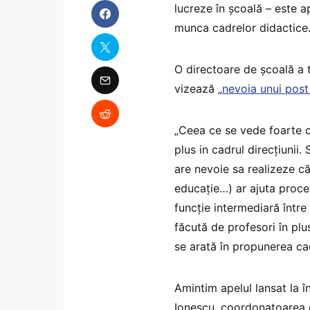
lucreze în școală – este a
munca cadrelor didactice
O directoare de școală a 
vizează „
nevoia unui post 
„Ceea ce se vede foarte c
plus in cadrul direcțiunii.
are nevoie sa realizeze că
educație…) ar ajuta proces
funcție intermediară între 
făcută de profesori în plu
se arată în propunerea cad
Amintim apelul lansat la 
Ionescu, coordonatoarea 