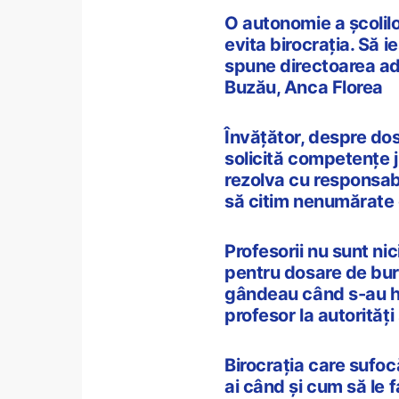
O autonomie a școlilo
evita birocrația. Să 
spune directoarea ad
Buzău, Anca Florea
Învățător, despre dos
solicită competențe j
rezolva cu responsabil
să citim nenumărate 
Profesorii nu sunt nic
pentru dosare de burse
gândeau când s-au hot
profesor la autorităț
Birocrația care sufocă
ai când și cum să le 