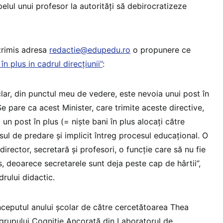
pelul unui profesor la autorități să debirocratizeze
.
trimis adresa
redactie@edupedu.ro
o propunere ce
în plus in cadrul direcțiunii”
:
lar, din punctul meu de vedere, este nevoia unui post în
 Se pare ca acest Minister, care trimite aceste directive,
 un post în plus (= niște bani în plus alocați către
ul de predare și implicit întreg procesul educațional. O
director, secretară și profesori, o funcție care să nu fie
s, deoarece secretarele sunt deja peste cap de hârtii”,
rului didactic.
începutul anului școlar de către cercetătoarea Thea
grupului Cogniţie Ancorată din Laboratorul de