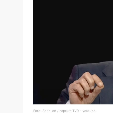
Foto: Sorin Ion / captură TVR – youtube