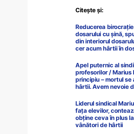
Citește și:
Reducerea birocrației
dosarului cu șină, sp
din interiorul dosaru
cer acum hârtii în dos
Apel puternic al sind
profesorilor / Marius
principiu – mortul se
hârtii. Avem nevoie d
Liderul sindical Mari
fața elevilor, conteaz
obține ceva în plus la
vânători de hârtii