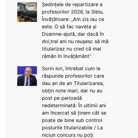
Ședințele de repartizare a
profesorilor 2026, la Sibiu.
Învățătoare: „Am zis iau ce
este. O să fac naveta și
Doamne-ajută, dar dacă în
doi,trei ani nu reușesc să mă
titularizez nu cred că mai
rămân în învățământ”
Sorin Ion, întrebat cum le
răspunde profesorilor care
dau an de an Titularizarea,
obțin note mari, dar nu au
post pe perioadă
nedeterminată: În ultimii ani
am încercat să ținem cât se
poate de bine sub control
posturile titularizabile / La
niciun concurs nu poți