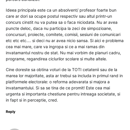
Ideea principala este ca un absolvent/ profesor foarte bun
care ar dori sa ocupe postul respectiv sau altul printr-un
concurs cinstit nu va putea sa o faca niciodata. Nu ar avea
puncte deloc, daca nu participa la zeci de simpozioane,
concursuri, proiecte, comitete, comisii, sesiuni de comunicari
etc etc etc…. si deci nu ar avea nicio sansa. Si aici e problema
cea mai mare, care va ingropa si ce a mai ramas din
invatamantul nostru de stat. Nu mai vorbim de planuri cadru,
programe, regandirea ciclurilor scolare si multe altele.
Cine doreste sa obtina voturi de la TOTI cetatenii sau de la
marea lor majoritate, asta ar trebui sa includa in primul rand in
platformele electorale: o reforma adevarata si majora a
invatamantului. Si sa se tina de ce promit! Este cea mai
urgenta si importanta chestiune pentru intreaga societate, si
in fapt si in perceptie, cred.
Reply