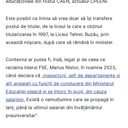
educaționale din fostul CAEN, actualul CPEENI.
Este posibil ca Irimia să vrea doar să își transfere
postul de titular, de la liceul la care a obținut
titularizarea în 1997, la Liceul Tehnic Buzău, prin
această mișcare, după care să rămână în minister.
Contextul ar putea fi, însă, legat și de ceea ce
reclama liderul FSE, Marius Nistor, în toamna 2023,
când declara că „
inspectorii, șefi de departamente și
alți angajați cu funcții de conducere din Ministerul
Educației pleacă și se întorc în școli, din cauza
salariilor.
Există o nemulțumire care se propagă în
lanț, până la ultimul salariat din învățământul
preuniversitar”.