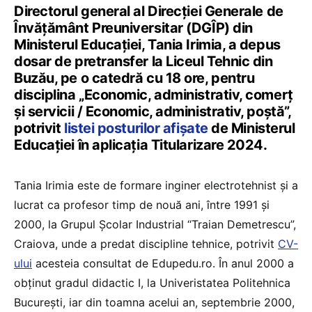
Directorul general al Direcției Generale de
Învățământ Preuniversitar (DGÎP) din
Ministerul Educației, Tania Irimia, a depus
dosar de pretransfer la Liceul Tehnic din
Buzău, pe o catedră cu 18 ore, pentru
disciplina „Economic, administrativ, comerţ
şi servicii / Economic, administrativ, poştă”,
potrivit
listei posturilor afișate
de Ministerul
Educației în aplicația Titularizare 2024.
Tania Irimia este de formare inginer electrotehnist și a
lucrat ca profesor timp de nouă ani, între 1991 și
2000, la Grupul Şcolar Industrial “Traian Demetrescu”,
Craiova, unde a predat discipline tehnice, potrivit
CV-
ului
acesteia consultat de Edupedu.ro. În anul 2000 a
obținut gradul didactic I, la Univeristatea Politehnica
București, iar din toamna acelui an, septembrie 2000,