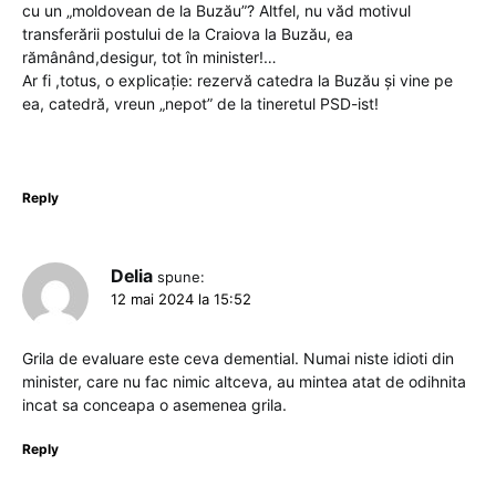
cu un „moldovean de la Buzău”? Altfel, nu văd motivul
transferării postului de la Craiova la Buzău, ea
rămânând,desigur, tot în minister!…
Ar fi ,totus, o explicație: rezervă catedra la Buzău și vine pe
ea, catedră, vreun „nepot” de la tineretul PSD-ist!
Reply
Delia
spune:
12 mai 2024 la 15:52
Grila de evaluare este ceva demential. Numai niste idioti din
minister, care nu fac nimic altceva, au mintea atat de odihnita
incat sa conceapa o asemenea grila.
Reply