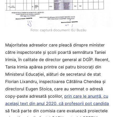
Foto: captură document ISJ Buzău
Majoritatea adreselor care pleacă dinspre minister
către inspectorate și școli poartă semnătura Taniei
Irimia, în calitate de director general al DGÎP. Recent,
Tania Irimia apărea printre cei patru birocrați din
Ministerul Educației, alături de secretarul de stat
Florian Lixandru, inspectoarea Cătălina Chendea și
directorul Eugen Stoica, care au semnat o adresă
copy-paste adresată școlilor,
prin care le anunță, cu
același text din anul 2020, că profesorii pot candida
să facă parte din comisia care evaluează proiectele