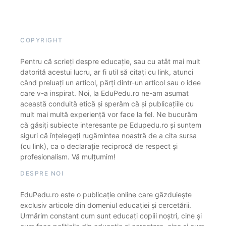
COPYRIGHT
Pentru că scrieți despre educație, sau cu atât mai mult
datorită acestui lucru, ar fi util să citați cu link, atunci
când preluați un articol, părți dintr-un articol sau o idee
care v-a inspirat. Noi, la EduPedu.ro ne-am asumat
această conduită etică și sperăm că și publicațiile cu
mult mai multă experiență vor face la fel. Ne bucurăm
că găsiți subiecte interesante pe Edupedu.ro și suntem
siguri că înțelegeți rugămintea noastră de a cita sursa
(cu link), ca o declarație reciprocă de respect și
profesionalism. Vă mulțumim!
DESPRE NOI
EduPedu.ro este o publicație online care găzduiește
exclusiv articole din domeniul educației și cercetării.
Urmărim constant cum sunt educați copiii noștri, cine și