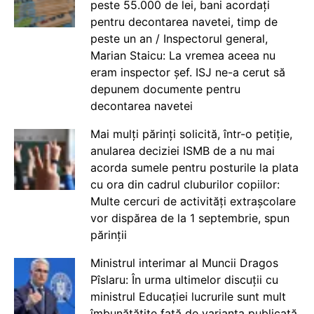
peste 55.000 de lei, bani acordați
pentru decontarea navetei, timp de
peste un an / Inspectorul general,
Marian Staicu: La vremea aceea nu
eram inspector șef. ISJ ne-a cerut să
depunem documente pentru
decontarea navetei
Mai mulți părinți solicită, într-o petiție,
anularea deciziei ISMB de a nu mai
acorda sumele pentru posturile la plata
cu ora din cadrul cluburilor copiilor:
Multe cercuri de activități extrașcolare
vor dispărea de la 1 septembrie, spun
părinții
Ministrul interimar al Muncii Dragos
Pîslaru: În urma ultimelor discuții cu
ministrul Educației lucrurile sunt mult
îmbunătățite față de varianta publicată