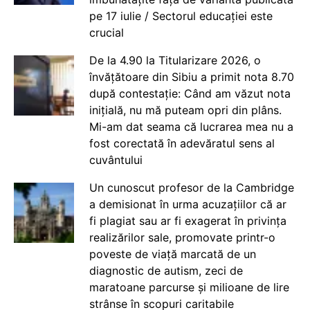
pe 17 iulie / Sectorul educației este
crucial
De la 4.90 la Titularizare 2026, o
învățătoare din Sibiu a primit nota 8.70
după contestație: Când am văzut nota
inițială, nu mă puteam opri din plâns.
Mi-am dat seama că lucrarea mea nu a
fost corectată în adevăratul sens al
cuvântului
Un cunoscut profesor de la Cambridge
a demisionat în urma acuzațiilor că ar
fi plagiat sau ar fi exagerat în privința
realizărilor sale, promovate printr-o
poveste de viață marcată de un
diagnostic de autism, zeci de
maratoane parcurse și milioane de lire
strânse în scopuri caritabile