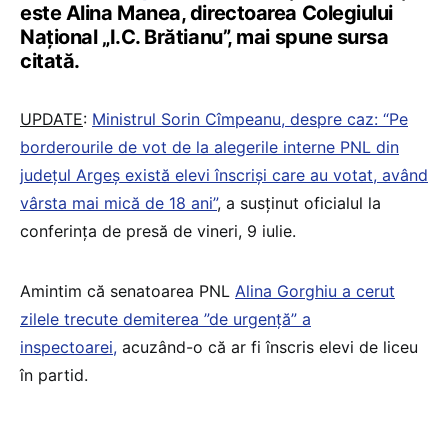
este Alina Manea, directoarea Colegiului
Național „I.C. Brătianu”, mai spune sursa
citată.
UPDATE
:
Ministrul Sorin Cîmpeanu, despre caz: “Pe
borderourile de vot de la alegerile interne PNL din
județul Argeș există elevi înscriși care au votat, având
vârsta mai mică de 18 ani”
, a susținut oficialul la
conferința de presă de vineri, 9 iulie.
Amintim că senatoarea PNL
Alina Gorghiu a cerut
zilele trecute demiterea ”de urgență” a
inspectoarei,
acuzând-o că ar fi înscris elevi de liceu
în partid.