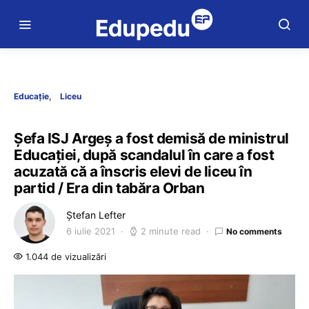
Educație
Liceu
Șefa ISJ Argeș a fost demisă de ministrul
Educației, după scandalul în care a fost
acuzată că a înscris elevi de liceu în
partid / Era din tabăra Orban
Ștefan Lefter
6 iulie 2021
2 minute read
No comments
1.044 de vizualizări