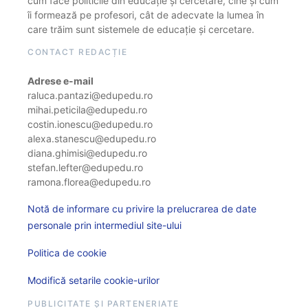
cum face politicile din educație și cercetare, cine și cum
îi formează pe profesori, cât de adecvate la lumea în
care trăim sunt sistemele de educație și cercetare.
CONTACT REDACȚIE
Adrese e-mail
raluca.pantazi@edupedu.ro
mihai.peticila@edupedu.ro
costin.ionescu@edupedu.ro
alexa.stanescu@edupedu.ro
diana.ghimisi@edupedu.ro
stefan.lefter@edupedu.ro
ramona.florea@edupedu.ro
Notă de informare cu privire la prelucrarea de date
personale prin intermediul site-ului
Politica de cookie
Modifică setarile cookie-urilor
PUBLICITATE ȘI PARTENERIATE