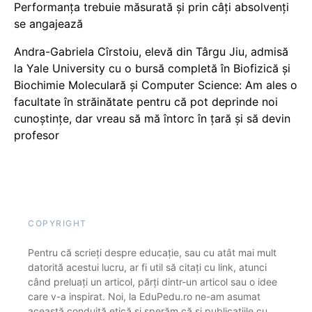
Performanța trebuie măsurată și prin câți absolvenți
se angajează
Andra-Gabriela Cîrstoiu, elevă din Târgu Jiu, admisă
la Yale University cu o bursă completă în Biofizică și
Biochimie Moleculară și Computer Science: Am ales o
facultate în străinătate pentru că pot deprinde noi
cunoștințe, dar vreau să mă întorc în țară și să devin
profesor
COPYRIGHT
Pentru că scrieți despre educație, sau cu atât mai mult
datorită acestui lucru, ar fi util să citați cu link, atunci
când preluați un articol, părți dintr-un articol sau o idee
care v-a inspirat. Noi, la EduPedu.ro ne-am asumat
această conduită etică și sperăm că și publicațiile cu