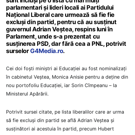
sunt incluși pe o listă cu mai mulți
parlamentari și lideri locali ai Partidului
Național Liberal care urmează să fie fie
excluși din partid, pentru că au susținut
guvernul Adrian Veștea, respins luni în
Parlament, unde s-a prezentat cu
susținerea PSD, dar fără cea a PNL, potrivit
surselor
G4Media.ro
.
Cei doi foști miniștri ai Educației au fost nominalizați
în cabinetul Veștea, Monica Anisie pentru a deține din
nou portofoliu Educației, iar Sorin Cîmpeanu – la
Ministerul Apărării.
Potrivit sursei citate, pe lista liberalilor care ar urma
să fie excluși din partid se află Adrian Veștea și
susținători ai acestuia în partid, precum Hubert