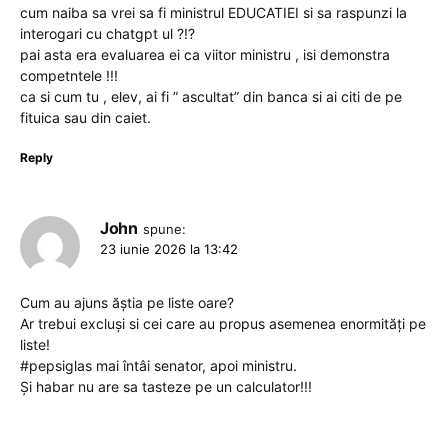
cum naiba sa vrei sa fi ministrul EDUCATIEI si sa raspunzi la
interogari cu chatgpt ul ?!?
pai asta era evaluarea ei ca viitor ministru , isi demonstra
competntele !!!
ca si cum tu , elev, ai fi ” ascultat” din banca si ai citi de pe
fituica sau din caiet.
Reply
John
spune:
23 iunie 2026 la 13:42
Cum au ajuns ăștia pe liste oare?
Ar trebui excluși si cei care au propus asemenea enormități pe
liste!
#pepsiglas mai întâi senator, apoi ministru.
Și habar nu are sa tasteze pe un calculator!!!