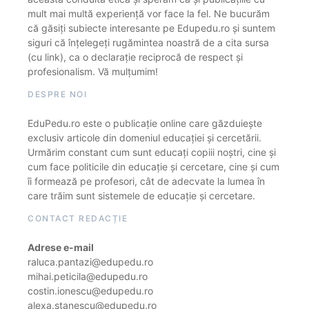
mult mai multă experiență vor face la fel. Ne bucurăm
că găsiți subiecte interesante pe Edupedu.ro și suntem
siguri că înțelegeți rugămintea noastră de a cita sursa
(cu link), ca o declarație reciprocă de respect și
profesionalism. Vă mulțumim!
DESPRE NOI
EduPedu.ro este o publicație online care găzduiește
exclusiv articole din domeniul educației și cercetării.
Urmărim constant cum sunt educați copiii noștri, cine și
cum face politicile din educație și cercetare, cine și cum
îi formează pe profesori, cât de adecvate la lumea în
care trăim sunt sistemele de educație și cercetare.
CONTACT REDACȚIE
Adrese e-mail
raluca.pantazi@edupedu.ro
mihai.peticila@edupedu.ro
costin.ionescu@edupedu.ro
alexa.stanescu@edupedu.ro