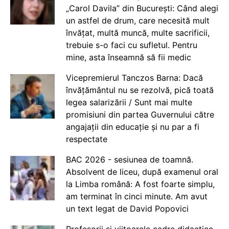
„Carol Davila” din București: Când alegi
un astfel de drum, care necesită mult
învățat, multă muncă, multe sacrificii,
trebuie s-o faci cu sufletul. Pentru
mine, asta înseamnă să fii medic
Vicepremierul Tanczos Barna: Dacă
învățământul nu se rezolvă, pică toată
legea salarizării / Sunt mai multe
promisiuni din partea Guvernului către
angajații din educație și nu par a fi
respectate
BAC 2026 - sesiunea de toamnă.
Absolvent de liceu, după examenul oral
la Limba română: A fost foarte simplu,
am terminat în cinci minute. Am avut
un text legat de David Popovici
Profesorii și viitoarele cadre didactice