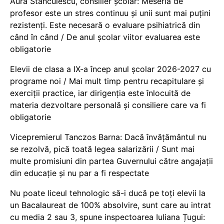
Aura Stănculescu, consilier școlar: Meseria de
profesor este un stres continuu și unii sunt mai puțini
rezistenți. Este necesară o evaluare psihiatrică din
când în când / De anul școlar viitor evaluarea este
obligatorie
Elevii de clasa a IX-a încep anul școlar 2026-2027 cu
programe noi / Mai mult timp pentru recapitulare și
exerciții practice, iar dirigenția este înlocuită de
materia dezvoltare personală și consiliere care va fi
obligatorie
Vicepremierul Tanczos Barna: Dacă învățământul nu
se rezolvă, pică toată legea salarizării / Sunt mai
multe promisiuni din partea Guvernului către angajații
din educație și nu par a fi respectate
Nu poate liceul tehnologic să-i ducă pe toți elevii la
un Bacalaureat de 100% absolvire, sunt care au intrat
cu media 2 sau 3, spune inspectoarea Iuliana Țugui: