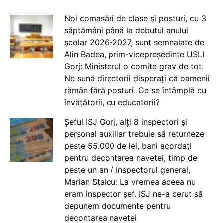
Noi comasări de clase și posturi, cu 3
săptămâni până la debutul anului
școlar 2026-2027, sunt semnalate de
Alin Badea, prim-vicepreședinte USLI
Gorj: Ministerul o comite grav de tot.
Ne sună directorii disperați că oamenii
rămân fără posturi. Ce se întâmplă cu
învățătorii, cu educatorii?
Șeful ISJ Gorj, alți 8 inspectori și
personal auxiliar trebuie să returneze
peste 55.000 de lei, bani acordați
pentru decontarea navetei, timp de
peste un an / Inspectorul general,
Marian Staicu: La vremea aceea nu
eram inspector șef. ISJ ne-a cerut să
depunem documente pentru
decontarea navetei