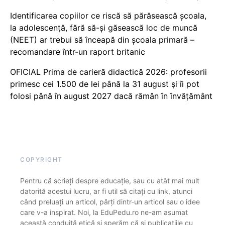
Identificarea copiilor ce riscă să părăsească școala,
la adolescență, fără să-și găsească loc de muncă
(NEET) ar trebui să înceapă din școala primară –
recomandare într-un raport britanic
OFICIAL Prima de carieră didactică 2026: profesorii
primesc cei 1.500 de lei până la 31 august și îi pot
folosi până în august 2027 dacă rămân în învățământ
COPYRIGHT
Pentru că scrieți despre educație, sau cu atât mai mult
datorită acestui lucru, ar fi util să citați cu link, atunci
când preluați un articol, părți dintr-un articol sau o idee
care v-a inspirat. Noi, la EduPedu.ro ne-am asumat
această conduită etică și sperăm că și publicațiile cu