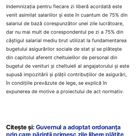
Indemnizaţia pentru fiecare zi liberă acordată este
venit asimilat salariilor şi este în cuantum de 75% din
salariul de bază corespunzător unei zile lucrătoare,
dar nu mai mult de corespondentul pe zi a 75% din
câştigul salarial mediu brut utilizat la fundamentarea
bugetului asigurărilor sociale de stat şi se plăteşte
din capitolul aferent cheltuielilor de personal din
bugetul de venituri şi cheltuieli al angajatorului şi este
supusă impozitării şi plăţii contribuţiilor de asigurări,
în condiţiile prevăzute de lege, se explică în
expunerea de motive a proiectului de act normativ.
Citește și:
Guvernul a adoptat ordonanța
prin care părinții primesc zile libere plătite