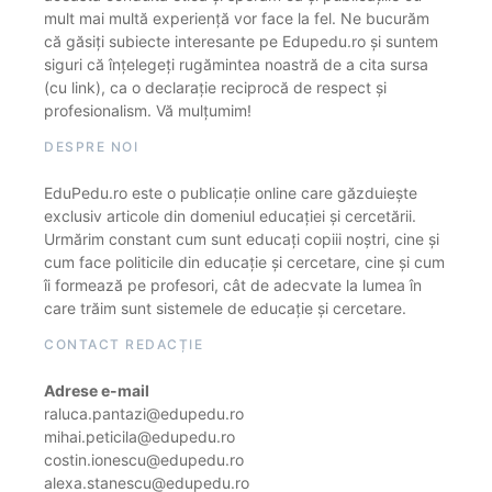
mult mai multă experiență vor face la fel. Ne bucurăm
că găsiți subiecte interesante pe Edupedu.ro și suntem
siguri că înțelegeți rugămintea noastră de a cita sursa
(cu link), ca o declarație reciprocă de respect și
profesionalism. Vă mulțumim!
DESPRE NOI
EduPedu.ro este o publicație online care găzduiește
exclusiv articole din domeniul educației și cercetării.
Urmărim constant cum sunt educați copiii noștri, cine și
cum face politicile din educație și cercetare, cine și cum
îi formează pe profesori, cât de adecvate la lumea în
care trăim sunt sistemele de educație și cercetare.
CONTACT REDACȚIE
Adrese e-mail
raluca.pantazi@edupedu.ro
mihai.peticila@edupedu.ro
costin.ionescu@edupedu.ro
alexa.stanescu@edupedu.ro