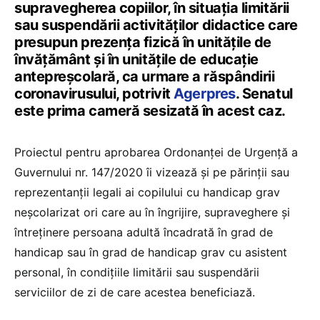
supravegherea copiilor, în situaţia limitării
sau suspendării activităţilor didactice care
presupun prezenţa fizică în unităţile de
învăţământ şi în unităţile de educaţie
antepreşcolară, ca urmare a răspândirii
coronavirusului, potrivit
Agerpres
. Senatul
este prima cameră sesizată în acest caz.
Proiectul pentru aprobarea Ordonanţei de Urgenţă a
Guvernului nr. 147/2020 îi vizează şi pe părinţii sau
reprezentanţii legali ai copilului cu handicap grav
neşcolarizat ori care au în îngrijire, supraveghere şi
întreţinere persoana adultă încadrată în grad de
handicap sau în grad de handicap grav cu asistent
personal, în condiţiile limitării sau suspendării
serviciilor de zi de care acestea beneficiază.