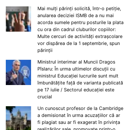
Mai mulți părinți solicită, într-o petiție,
anularea deciziei ISMB de a nu mai
acorda sumele pentru posturile la plata
cu ora din cadrul cluburilor copiilor:
Multe cercuri de activități extrașcolare
vor dispărea de la 1 septembrie, spun
părinții
Ministrul interimar al Muncii Dragos
Pîslaru: În urma ultimelor discuții cu
ministrul Educației lucrurile sunt mult
îmbunătățite față de varianta publicată
pe 17 iulie / Sectorul educației este
crucial
Un cunoscut profesor de la Cambridge
a demisionat în urma acuzațiilor că ar
fi plagiat sau ar fi exagerat în privința
realizărilor sale, promovate printr-o