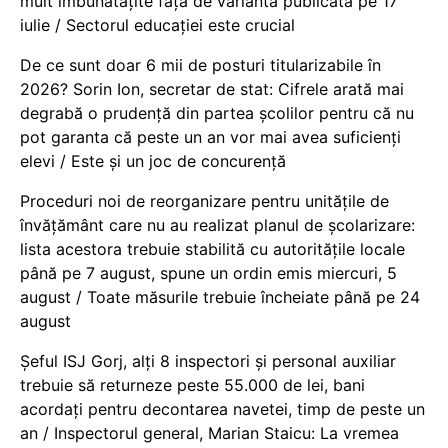
mult îmbunătățite față de varianta publicată pe 17
iulie / Sectorul educației este crucial
De ce sunt doar 6 mii de posturi titularizabile în
2026? Sorin Ion, secretar de stat: Cifrele arată mai
degrabă o prudență din partea școlilor pentru că nu
pot garanta că peste un an vor mai avea suficienți
elevi / Este și un joc de concurență
Proceduri noi de reorganizare pentru unitățile de
învățământ care nu au realizat planul de școlarizare:
lista acestora trebuie stabilită cu autoritățile locale
până pe 7 august, spune un ordin emis miercuri, 5
august / Toate măsurile trebuie încheiate până pe 24
august
Șeful ISJ Gorj, alți 8 inspectori și personal auxiliar
trebuie să returneze peste 55.000 de lei, bani
acordați pentru decontarea navetei, timp de peste un
an / Inspectorul general, Marian Staicu: La vremea