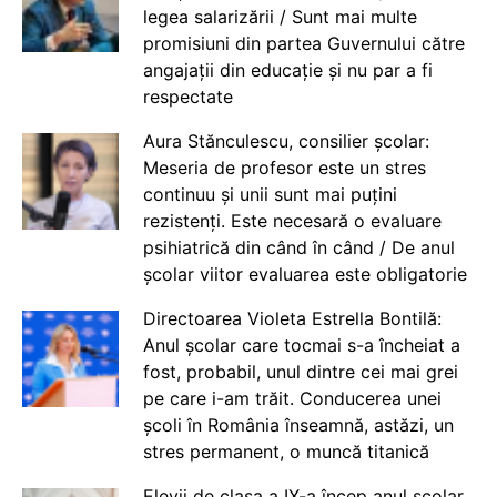
legea salarizării / Sunt mai multe
promisiuni din partea Guvernului către
angajații din educație și nu par a fi
respectate
Aura Stănculescu, consilier școlar:
Meseria de profesor este un stres
continuu și unii sunt mai puțini
rezistenți. Este necesară o evaluare
psihiatrică din când în când / De anul
școlar viitor evaluarea este obligatorie
Directoarea Violeta Estrella Bontilă:
Anul școlar care tocmai s-a încheiat a
fost, probabil, unul dintre cei mai grei
pe care i-am trăit. Conducerea unei
școli în România înseamnă, astăzi, un
stres permanent, o muncă titanică
Elevii de clasa a IX-a încep anul școlar