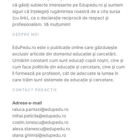
că găsiți subiecte interesante pe Edupedu.ro și suntem
siguri că înțelegeți rugămintea noastră de a cita sursa
(cu link), ca o declarație reciprocă de respect și
profesionalism. Vă mulțumim!
DESPRE NOI
EduPedu.ro este o publicație online care găzduiește
exclusiv articole din domeniul educației și cercetării.
Urmărim constant cum sunt educați copiii noștri, cine și
cum face politicile din educație și cercetare, cine și cum
îi formează pe profesori, cât de adecvate la lumea în
care trăim sunt sistemele de educație și cercetare.
CONTACT REDACȚIE
Adrese e-mail
raluca.pantazi@edupedu.ro
mihai.peticila@edupedu.ro
costin.ionescu@edupedu.ro
alexa.stanescu@edupedu.ro
diana.ghimisi@edupedu.ro