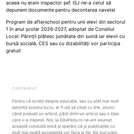
aceea nu eram inspector șef. ISJ ne-a cerut să
depunem documente pentru decontarea navetei
Program de afterschool pentru unii elevi din sectorul
1 în anul școlar 2026-2027, adoptat de Consiliul
Local: Părinții plătesc jumătate din sumă iar elevii cu
bursă socială, CES sau cu dizabilităţi vor participa
gratuit
COPYRIGHT
Pentru că scrieți despre educație, sau cu atât mai mult
datorită acestui lucru, ar fi util să citați cu link, atunci
când preluați un articol, părți dintr-un articol sau o idee
care v-a inspirat. Noi, la EduPedu.ro ne-am asumat
această conduită etică și sperăm că și publicațiile cu
mult mai multă experiență vor face la fel. Ne bucurăm