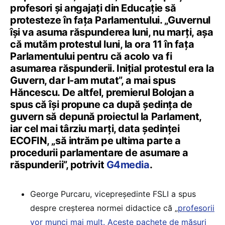
profesori și angajați din Educație să
protesteze în fața Parlamentului. „Guvernul
își va asuma răspunderea luni, nu marți, așa
că mutăm protestul luni, la ora 11 în fața
Parlamentului pentru că acolo va fi
asumarea răspunderii. Inițial protestul era la
Guvern, dar l-am mutat”, a mai spus
Hăncescu. De altfel, premierul Bolojan a
spus că își propune ca după şedinţa de
guvern să depună proiectul la Parlament,
iar cel mai târziu marţi, data şedinţei
ECOFIN, „să intrăm pe ultima parte a
procedurii parlamentare de asumare a
răspunderii”, potrivit
G4media
.
George Purcaru, vicepreședinte FSLI a spus
despre creșterea normei didactice că „
profesorii
vor munci mai mult. Aceste pachete de măsuri