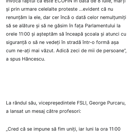
invocă faptul că este ECOFIN în data de 8 iulie, marți
și prin urmare celelalte proteste …evident că nu
renunțăm la ele, dar cer încă o dată celor nemulțumiți
să se alăture și să ne găsim în fața Parlamentului la
orele 11:00 și așteptăm să înceapă școala și atunci cu
siguranță o să ne vedeți în stradă într-o formă așa
cum ne-ați mai văzut. Adică zeci de mii de persoane”,
a spus Hăncescu.
La rândul său, vicepreședintele FSLI, George Purcaru,
a lansat un mesaj către profesori:
„Cred că se impune să fim uniți, iar luni la ora 11:00