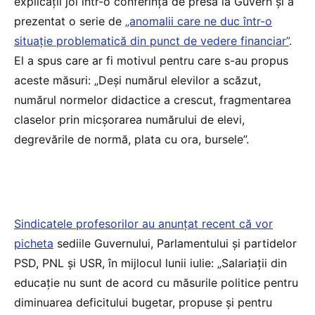
explicații joi într-o conferință de presă la Guvern și a
prezentat o serie de
„anomalii care ne duc într-o
situație problematică din punct de vedere financiar”
.
El a spus care ar fi motivul pentru care s-au propus
aceste măsuri: „Deși numărul elevilor a scăzut,
numărul normelor didactice a crescut, fragmentarea
claselor prin micșorarea numărului de elevi,
degrevările de normă, plata cu ora, bursele”.
Sindicatele profesorilor au anunțat recent că vor
picheta
sediile Guvernului, Parlamentului și partidelor
PSD, PNL și USR, în mijlocul lunii iulie: „Salariații din
educație nu sunt de acord cu măsurile politice pentru
diminuarea deficitului bugetar, propuse și pentru