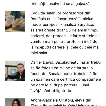
prin câți absolvenți se angajează
Evoluția salariilor profesorilor din
România nu se încadrează în niciun
model european - analiză Eurydice:
salariul crește doar 25 de ani în timpul
carierei, dar procesul e între statele cu
venituri mari pentru profesori încă de
la începutul carierei și cele cu cele mai
mici salarii
Daniel David: Bacalaureatul nu ar trebui
să fie folosit ca mijloc de intrare la
facultate. Bacalaureatul trebuie să fie
un examen care certifică competențele
pe care le ai după parcursul unui
învățământ obligatoriu
Andra-Gabriela Cîrstoiu, elevă din
Târgu Jiu, admisă la Yale University cu