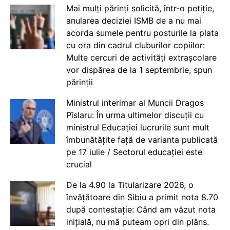
Mai mulți părinți solicită, într-o petiție,
anularea deciziei ISMB de a nu mai
acorda sumele pentru posturile la plata
cu ora din cadrul cluburilor copiilor:
Multe cercuri de activități extrașcolare
vor dispărea de la 1 septembrie, spun
părinții
Ministrul interimar al Muncii Dragos
Pîslaru: În urma ultimelor discuții cu
ministrul Educației lucrurile sunt mult
îmbunătățite față de varianta publicată
pe 17 iulie / Sectorul educației este
crucial
De la 4.90 la Titularizare 2026, o
învățătoare din Sibiu a primit nota 8.70
după contestație: Când am văzut nota
inițială, nu mă puteam opri din plâns.