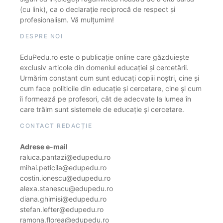
(cu link), ca o declarație reciprocă de respect și
profesionalism. Vă mulțumim!
DESPRE NOI
EduPedu.ro este o publicație online care găzduiește
exclusiv articole din domeniul educației și cercetării.
Urmărim constant cum sunt educați copiii noștri, cine și
cum face politicile din educație și cercetare, cine și cum
îi formează pe profesori, cât de adecvate la lumea în
care trăim sunt sistemele de educație și cercetare.
CONTACT REDACȚIE
Adrese e-mail
raluca.pantazi@edupedu.ro
mihai.peticila@edupedu.ro
costin.ionescu@edupedu.ro
alexa.stanescu@edupedu.ro
diana.ghimisi@edupedu.ro
stefan.lefter@edupedu.ro
ramona.florea@edupedu.ro