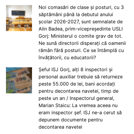
Noi comasări de clase și posturi, cu 3
săptămâni până la debutul anului
școlar 2026-2027, sunt semnalate de
Alin Badea, prim-vicepreședinte USLI
Gorj: Ministerul o comite grav de tot.
Ne sună directorii disperați că oamenii
rămân fără posturi. Ce se întâmplă cu
învățătorii, cu educatorii?
Șeful ISJ Gorj, alți 8 inspectori și
personal auxiliar trebuie să returneze
peste 55.000 de lei, bani acordați
pentru decontarea navetei, timp de
peste un an / Inspectorul general,
Marian Staicu: La vremea aceea nu
eram inspector șef. ISJ ne-a cerut să
depunem documente pentru
decontarea navetei