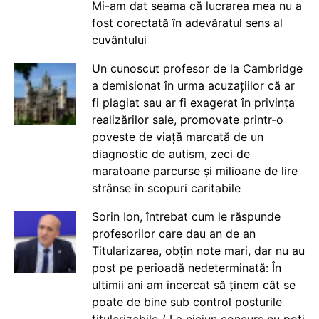
Mi-am dat seama că lucrarea mea nu a
fost corectată în adevăratul sens al
cuvântului
Un cunoscut profesor de la Cambridge
a demisionat în urma acuzațiilor că ar
fi plagiat sau ar fi exagerat în privința
realizărilor sale, promovate printr-o
poveste de viață marcată de un
diagnostic de autism, zeci de
maratoane parcurse și milioane de lire
strânse în scopuri caritabile
Sorin Ion, întrebat cum le răspunde
profesorilor care dau an de an
Titularizarea, obțin note mari, dar nu au
post pe perioadă nedeterminată: În
ultimii ani am încercat să ținem cât se
poate de bine sub control posturile
titularizabile / La niciun concurs nu poți