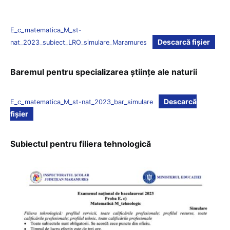
E_c_matematica_M_st-
Descarcă fișier
nat_2023_subiect_LRO_simulare_Maramures
Baremul pentru specializarea științe ale naturii
Descarcă
E_c_matematica_M_st-nat_2023_bar_simulare
fișier
Subiectul pentru filiera tehnologică