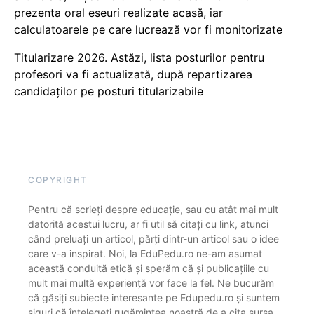
prezenta oral eseuri realizate acasă, iar
calculatoarele pe care lucrează vor fi monitorizate
Titularizare 2026. Astăzi, lista posturilor pentru
profesori va fi actualizată, după repartizarea
candidaților pe posturi titularizabile
COPYRIGHT
Pentru că scrieți despre educație, sau cu atât mai mult
datorită acestui lucru, ar fi util să citați cu link, atunci
când preluați un articol, părți dintr-un articol sau o idee
care v-a inspirat. Noi, la EduPedu.ro ne-am asumat
această conduită etică și sperăm că și publicațiile cu
mult mai multă experiență vor face la fel. Ne bucurăm
că găsiți subiecte interesante pe Edupedu.ro și suntem
siguri că înțelegeți rugămintea noastră de a cita sursa