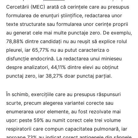
Cercetării (MEC) arată că cerințele care au presupus
formularea de enunțuri științifice, redactarea unor
texte structurate sau formularea unor cerințe proprii
au generat cele mai multe punctaje zero. De exemplu,
78,88% dintre candidați nu au reușit să explice rolul
pleurei, iar 65,77% nu au putut caracteriza o
disfuncție endocrină. La redactarea unui minieseu
despre analizatori, 44,11% dintre elevi au obținut
punctaj zero, iar 38,27% doar punctaj parțial.
În schimb, exercițiile care au presupus răspunsuri
scurte, precum alegerea variantei corecte sau
enumerarea unor elemente, au fost rezolvate mai
ușor: peste 59% au numit corect cele trei volume
respiratorii care compun capacitatea pulmonară, iar
aproape 73% au indicat corect antigenele din sângele