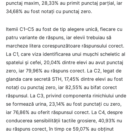
punctaj maxim, 28,33% au primit punctaj parțial, iar
34,68% au fost notați cu punctaj zero.
Itemii C1–C5 au fost de tip alegere unică, fiecare cu
patru variante de răspuns, iar elevii trebuiau să
marcheze litera corespunzătoare răspunsului corect.
La C1, care viza identificarea unui mușchi scheletic al
spatelui și cefei, 20,04% dintre elevi au avut punctaj
zero, iar 79,96% au răspuns corect. La C2, legat de
glanda care secretă STH, 17,45% dintre elevi au fost
notați cu punctaj zero, iar 82,55% au bifat corect
răspunsul. La C3, privind componenta rinichiului unde
se formează urina, 23,14% au fost punctați cu zero,
iar 76,86% au oferit răspunsul corect. La C4, despre
conducerea sensibilității tactile grosiere, 40,93% nu
au răspuns corect, în timp ce 59,07% au obținut