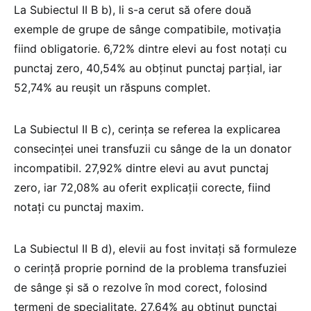
La Subiectul II B b), li s-a cerut să ofere două
exemple de grupe de sânge compatibile, motivația
fiind obligatorie. 6,72% dintre elevi au fost notați cu
punctaj zero, 40,54% au obținut punctaj parțial, iar
52,74% au reușit un răspuns complet.
La Subiectul II B c), cerința se referea la explicarea
consecinței unei transfuzii cu sânge de la un donator
incompatibil. 27,92% dintre elevi au avut punctaj
zero, iar 72,08% au oferit explicații corecte, fiind
notați cu punctaj maxim.
La Subiectul II B d), elevii au fost invitați să formuleze
o cerință proprie pornind de la problema transfuziei
de sânge și să o rezolve în mod corect, folosind
termeni de specialitate. 27,64% au obținut punctaj