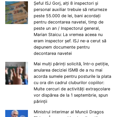
Șeful ISJ Gorj, alți 8 inspectori și
personal auxiliar trebuie să returneze
peste 55.000 de lei, bani acordați
pentru decontarea navetei, timp de
peste un an / Inspectorul general,
Marian Staicu: La vremea aceea nu
eram inspector șef. ISJ ne-a cerut să
depunem documente pentru
decontarea navetei
Mai mulți părinți solicită, într-o petiție,
anularea deciziei ISMB de a nu mai
acorda sumele pentru posturile la plata
cu ora din cadrul cluburilor copiilor:
Multe cercuri de activități extrașcolare
vor dispărea de la 1 septembrie, spun
părinții
Ministrul interimar al Muncii Dragos