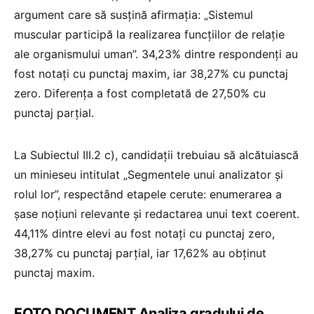
argument care să susțină afirmația: „Sistemul
muscular participă la realizarea funcțiilor de relație
ale organismului uman”. 34,23% dintre respondenți au
fost notați cu punctaj maxim, iar 38,27% cu punctaj
zero. Diferența a fost completată de 27,50% cu
punctaj parțial.
La Subiectul III.2 c), candidații trebuiau să alcătuiască
un minieseu intitulat „Segmentele unui analizator și
rolul lor”, respectând etapele cerute: enumerarea a
șase noțiuni relevante și redactarea unui text coerent.
44,11% dintre elevi au fost notați cu punctaj zero,
38,27% cu punctaj parțial, iar 17,62% au obținut
punctaj maxim.
FOTO DOCUMENT Analiza gradului de