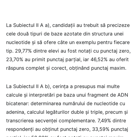
La Subiectul II A a), candidații au trebuit să precizeze
cele două tipuri de baze azotate din structura unei
nucleotide și să ofere câte un exemplu pentru fiecare
tip. 29,77% dintre elevi au fost notați cu punctaj zero,
23,70% au primit punctaj parțial, iar 46,52% au oferit
răspuns complet și corect, obținând punctaj maxim.
La Subiectul II A b), cerința a presupus mai multe
calcule și interpretări pe baza unui fragment de ADN
bicatenar: determinarea numărului de nucleotide cu
adenina, calculul legăturilor duble și triple, precum și
transcrierea secvenței complementare. 7,49% dintre
respondenți au obținut punctaj zero, 33,59% punctaj