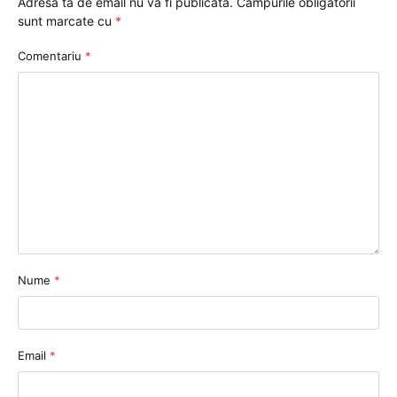
Adresa ta de email nu va fi publicată.
Câmpurile obligatorii
sunt marcate cu
*
Comentariu
*
Nume
*
Email
*