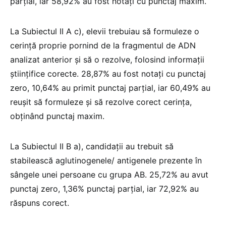
parțial, iar 58,92% au fost notați cu punctaj maxim.
La Subiectul II A c), elevii trebuiau să formuleze o
cerință proprie pornind de la fragmentul de ADN
analizat anterior și să o rezolve, folosind informații
științifice corecte. 28,87% au fost notați cu punctaj
zero, 10,64% au primit punctaj parțial, iar 60,49% au
reușit să formuleze și să rezolve corect cerința,
obținând punctaj maxim.
La Subiectul II B a), candidații au trebuit să
stabilească aglutinogenele/ antigenele prezente în
sângele unei persoane cu grupa AB. 25,72% au avut
punctaj zero, 1,36% punctaj parțial, iar 72,92% au
răspuns corect.