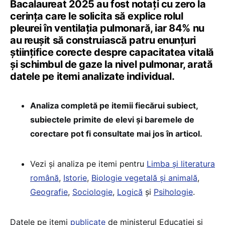
Bacalaureat 2025 au fost notați cu zero la
cerința care le solicita să explice rolul
pleurei în ventilația pulmonară, iar 84% nu
au reușit să construiască patru enunțuri
științifice corecte despre capacitatea vitală
și schimbul de gaze la nivel pulmonar, arată
datele pe itemi analizate individual.
Analiza completă pe itemii fiecărui subiect,
subiectele primite de elevi și baremele de
corectare pot fi consultate mai jos în articol.
Vezi și analiza pe itemi pentru
Limba și literatura
română
,
Istorie
,
Biologie vegetală și animală
,
Geografie
,
Sociologie
,
Logică
și
Psihologie
.
Datele pe itemi
publicate
de ministerul Educației și