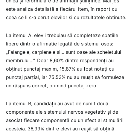
unică și reformulare de afirmații științifice. Mai jos
este analiza detaliată a fiecărui item, în raport cu
ceea ce li s-a cerut elevilor și cu rezultatele obținute.
La itemul A, elevii trebuiau să completeze spațiile
libere dintr-o afirmație legată de sistemul osos:
„Falangele, carpienele și… sunt oase ale scheletului
membrului…”. Doar 8,60% dintre respondenți au
obținut punctaj maxim, 15,87% au fost notați cu
punctaj parțial, iar 75,53% nu au reușit să formuleze
un răspuns corect, primind punctaj zero.
La itemul B, candidații au avut de numit două
componente ale sistemului nervos vegetativ și de
asociat fiecare componentă cu un efect al stimulării
acesteia. 36,99% dintre elevi au reușit să obțină