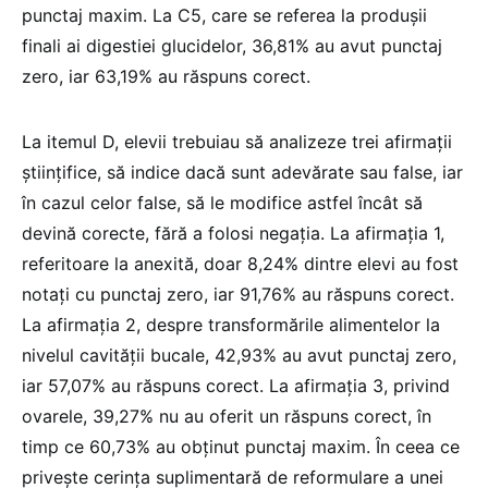
punctaj maxim. La C5, care se referea la produșii
finali ai digestiei glucidelor, 36,81% au avut punctaj
zero, iar 63,19% au răspuns corect.
La itemul D, elevii trebuiau să analizeze trei afirmații
științifice, să indice dacă sunt adevărate sau false, iar
în cazul celor false, să le modifice astfel încât să
devină corecte, fără a folosi negația. La afirmația 1,
referitoare la anexită, doar 8,24% dintre elevi au fost
notați cu punctaj zero, iar 91,76% au răspuns corect.
La afirmația 2, despre transformările alimentelor la
nivelul cavității bucale, 42,93% au avut punctaj zero,
iar 57,07% au răspuns corect. La afirmația 3, privind
ovarele, 39,27% nu au oferit un răspuns corect, în
timp ce 60,73% au obținut punctaj maxim. În ceea ce
privește cerința suplimentară de reformulare a unei