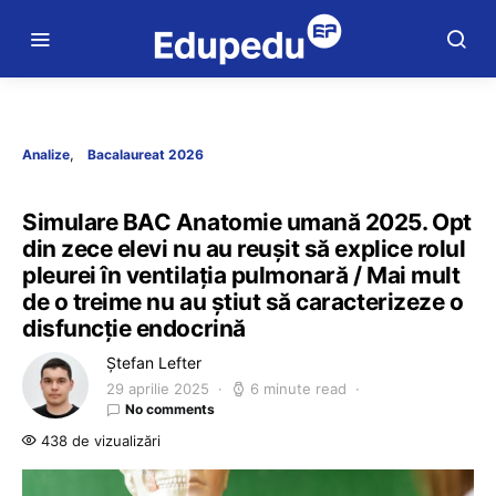
Analize
Bacalaureat 2026
Simulare BAC Anatomie umană 2025. Opt
din zece elevi nu au reușit să explice rolul
pleurei în ventilația pulmonară / Mai mult
de o treime nu au știut să caracterizeze o
disfuncție endocrină
Ștefan Lefter
29 aprilie 2025
6 minute read
No comments
438 de vizualizări