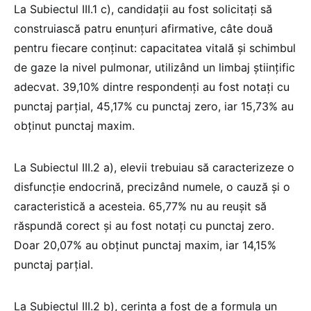
La Subiectul III.1 c), candidații au fost solicitați să
construiască patru enunțuri afirmative, câte două
pentru fiecare conținut: capacitatea vitală și schimbul
de gaze la nivel pulmonar, utilizând un limbaj științific
adecvat. 39,10% dintre respondenți au fost notați cu
punctaj parțial, 45,17% cu punctaj zero, iar 15,73% au
obținut punctaj maxim.
La Subiectul III.2 a), elevii trebuiau să caracterizeze o
disfuncție endocrină, precizând numele, o cauză și o
caracteristică a acesteia. 65,77% nu au reușit să
răspundă corect și au fost notați cu punctaj zero.
Doar 20,07% au obținut punctaj maxim, iar 14,15%
punctaj parțial.
La Subiectul III.2 b), cerința a fost de a formula un