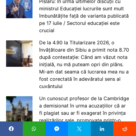
Pîslaru: În urma ultimelor discuții cu
ministrul Educației lucrurile sunt mult
îmbunătățite față de varianta publicată
pe 17 iulie / Sectorul educației este
crucial
De la 4.90 la Titularizare 2026, o
învățătoare din Sibiu a primit nota 8.70
după contestație: Când am văzut nota
inițială, nu mă puteam opri din plâns.
Mi-am dat seama că lucrarea mea nu a
fost corectată în adevăratul sens al
cuvântului
Un cunoscut profesor de la Cambridge
a demisionat în urma acuzațiilor că ar
fi plagiat sau ar fi exagerat în privința
realizărilor sale, promovate printr-o
poveste de viață marcată de un
diagnostic de autism, zeci de