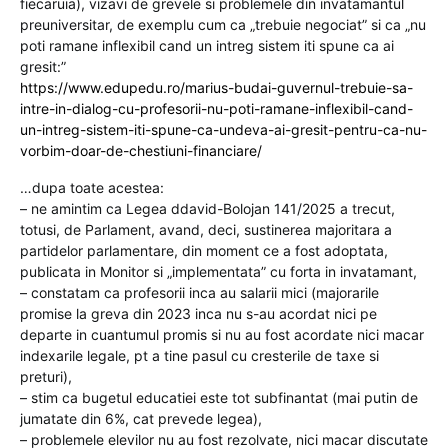
fiecaruia), vizavi de grevele si problemele din invatamantul
preuniversitar, de exemplu cum ca „trebuie negociat” si ca „nu
poti ramane inflexibil cand un intreg sistem iti spune ca ai
gresit:”
https://www.edupedu.ro/marius-budai-guvernul-trebuie-sa-
intre-in-dialog-cu-profesorii-nu-poti-ramane-inflexibil-cand-
un-intreg-sistem-iti-spune-ca-undeva-ai-gresit-pentru-ca-nu-
vorbim-doar-de-chestiuni-financiare/
…dupa toate acestea:
– ne amintim ca Legea ddavid-Bolojan 141/2025 a trecut,
totusi, de Parlament, avand, deci, sustinerea majoritara a
partidelor parlamentare, din moment ce a fost adoptata,
publicata in Monitor si „implementata” cu forta in invatamant,
– constatam ca profesorii inca au salarii mici (majorarile
promise la greva din 2023 inca nu s-au acordat nici pe
departe in cuantumul promis si nu au fost acordate nici macar
indexarile legale, pt a tine pasul cu cresterile de taxe si
preturi),
– stim ca bugetul educatiei este tot subfinantat (mai putin de
jumatate din 6%, cat prevede legea),
– problemele elevilor nu au fost rezolvate, nici macar discutate