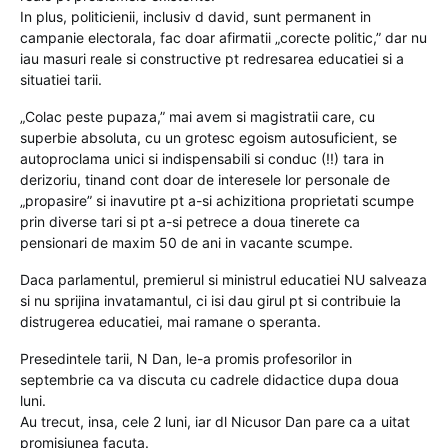
In plus, politicienii, inclusiv d david, sunt permanent in
campanie electorala, fac doar afirmatii „corecte politic,” dar nu
iau masuri reale si constructive pt redresarea educatiei si a
situatiei tarii.
„Colac peste pupaza,” mai avem si magistratii care, cu
superbie absoluta, cu un grotesc egoism autosuficient, se
autoproclama unici si indispensabili si conduc (!!) tara in
derizoriu, tinand cont doar de interesele lor personale de
„propasire” si inavutire pt a-si achizitiona proprietati scumpe
prin diverse tari si pt a-si petrece a doua tinerete ca
pensionari de maxim 50 de ani in vacante scumpe.
Daca parlamentul, premierul si ministrul educatiei NU salveaza
si nu sprijina invatamantul, ci isi dau girul pt si contribuie la
distrugerea educatiei, mai ramane o speranta.
Presedintele tarii, N Dan, le-a promis profesorilor in
septembrie ca va discuta cu cadrele didactice dupa doua
luni.
Au trecut, insa, cele 2 luni, iar dl Nicusor Dan pare ca a uitat
promisiunea facuta.