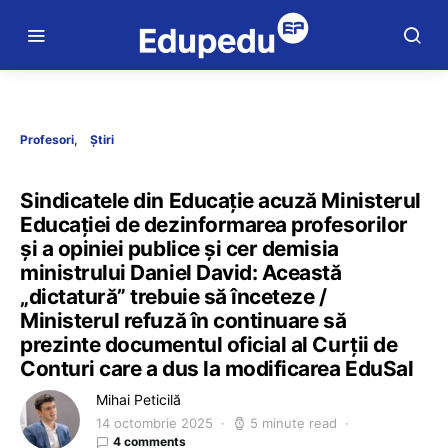
Profesori
Știri
Sindicatele din Educație acuză Ministerul
Educației de dezinformarea profesorilor
și a opiniei publice și cer demisia
ministrului Daniel David: Această
„dictatură” trebuie să înceteze /
Ministerul refuză în continuare să
prezinte documentul oficial al Curții de
Conturi care a dus la modificarea EduSal
Mihai Peticilă
14 octombrie 2025
5 minute read
4 comments