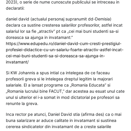
2023), o serie de nume cunoscute publicului se intreceau in
declaratii:
daniel david (actualul personaj supranumit dd-Demisia)
declara ca sustine cresterea salariilor profesorilor, astfel incat
salariul lor sa fie „atractiv” pt ca „cei mai buni studenti sa-si
doreasca sa ajunga in invatamant:”
https://www.edupedu.ro/daniel-david-cum-cresti-prestigiul-
profesiei-didactice-cu-un-salariu-foarte-atractiv-astfel-incat-
cei-mai-buni-studenti-sa-si-doreasca-sa-ajunga-in-
invatamant/
Si KW Johannis a spus intial ca intelegea de ce faceau
profesorii greva si le intelegea dreptul legitim la majorari
salariale. El a lansat programe ca „Romania Educata” si
„Romania lucrului bine FACUT,” dar acestea au esuat unul cate
unul si ulterior el i-a somat in mod dictatorial pe profesori sa
renunte la greva.
Inca rector pe atunci, Daniel David stia (afirma des) ca o mai
buna salarizare ar aduce calitate in invatamant si sustinea
cererea sindicatelor din invatamant de a creste salariile