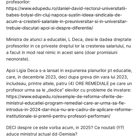
profesorilor:
https://www.edupedu.ro/daniel-david-rectorul-universitatii-
babes-bolyai-din-cluj-napoca-sustin-ideea-sindicala-de-
acum-a-cresterii-salariale-in-preuniversitar-si-in-universitar-
trebuie-discutat-apoi-si-despre-diferentie/
Ministra de atunci a educatiei, L Deca, desi le dadea dreptate
profesorilor in ce priveste dreptul lor la cresterea salariului, nu
a facut in mod real nimic in acest sens (doar promisiuni
neonorate).
Apoi Ligia Deca s-a lansat in expunerea planurilor pt educatie,
care, in decembrie 2023, deci dupa greva din vara lui 2023,
includeau, printre altele, patru (4) ORE REMEDIALE pe care un
profesor urma sa le „dedice” elevilor cu probleme de invatare:
https://www.edupedu.ro/exemple-de-reforma-oferite-de-
ministrul-educatiei-program-remedial-care-ar-urma-sa-fie-
introdus-in-2024-dar-inca-nu-are-cadru-de-aplicare-reforme-
institutionale-si-premii-pentru-profesori-performan/
DECI despre ce este vorba acum, in 2025? Ce noutati (!!?)
aduce ministrul actual dd-Demisia?