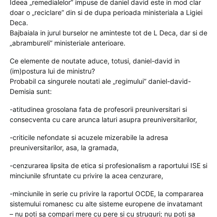
Ideea „remedialelor” impuse de daniel david este in mod clar
doar o „reciclare” din si de dupa perioada ministeriala a Ligiei
Deca.
Bajbaiala in jurul burselor ne aminteste tot de L Deca, dar si de
„abrambureli” ministeriale anterioare.
Ce elemente de noutate aduce, totusi, daniel-david in
(im)postura lui de ministru?
Probabil ca singurele noutati ale „regimului” daniel-david-
Demisia sunt:
-atitudinea grosolana fata de profesorii preuniversitari si
consecventa cu care arunca laturi asupra preuniversitarilor,
-criticile nefondate si acuzele mizerabile la adresa
preuniversitarilor, asa, la gramada,
-cenzurarea lipsita de etica si profesionalism a raportului ISE si
minciunile sfruntate cu privire la acea cenzurare,
-minciunile in serie cu privire la raportul OCDE, la compararea
sistemului romanesc cu alte sisteme europene de invatamant
– nu poti sa compari mere cu pere si cu struguri; nu poti sa