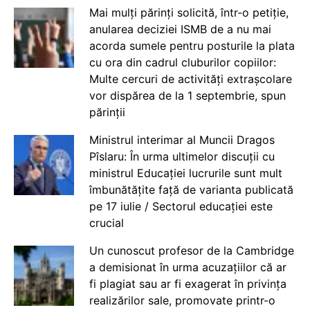
Mai mulți părinți solicită, într-o petiție,
anularea deciziei ISMB de a nu mai
acorda sumele pentru posturile la plata
cu ora din cadrul cluburilor copiilor:
Multe cercuri de activități extrașcolare
vor dispărea de la 1 septembrie, spun
părinții
Ministrul interimar al Muncii Dragos
Pîslaru: În urma ultimelor discuții cu
ministrul Educației lucrurile sunt mult
îmbunătățite față de varianta publicată
pe 17 iulie / Sectorul educației este
crucial
Un cunoscut profesor de la Cambridge
a demisionat în urma acuzațiilor că ar
fi plagiat sau ar fi exagerat în privința
realizărilor sale, promovate printr-o