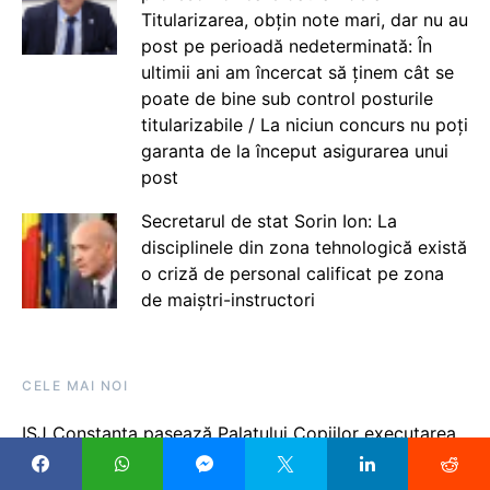
Titularizarea, obțin note mari, dar nu au
post pe perioadă nedeterminată: În
ultimii ani am încercat să ținem cât se
poate de bine sub control posturile
titularizabile / La niciun concurs nu poți
garanta de la început asigurarea unui
post
Secretarul de stat Sorin Ion: La
disciplinele din zona tehnologică există
o criză de personal calificat pe zona
de maiștri-instructori
CELE MAI NOI
ISJ Constanța pasează Palatului Copiilor executarea
hotărârii prin care Tribunalul a suspendat chiar
deciziile Inspectoratului de tăiere a posturilor: