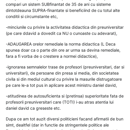
compari un sistem SUBfinantat de 35 de ani cu sisteme
dintotdeauna SUPRA-finantate si beneficiind de cu totul alte
conditii si circumstante etc,
-minciunile cu privire la activitatea didactica din preuniversitar
(pe care ddavid a dovedit ca NU o cunoaste cu adevarat),
-ADAUGAREA orelor remediale la norma didactica (L Deca
spunea doar ca o parte din ore ar urma sa devina remediale,
fara a fi vorba de o crestere a normei didactice),
-ignorarea semnalelor trase de profesori (preuniversitari, dar si
universitari), de persoane din presa si media, din societatea
civila si din mediul cultural cu privire la masurile distrugatoare
pe care le-a tot pus in aplicare acest ministru daniel david,
-atitudinea de autosuficienta si (pretinsa) superioritate fata de
profesorii preuniversitari care (TOTI) i-au atras atentia lui
daniel david ca greseste etc.
Dupa ce am tot auzit diversi politicieni facand afirmatii de bun
simt, dealtfel (dar in functie de stringentele politice ale