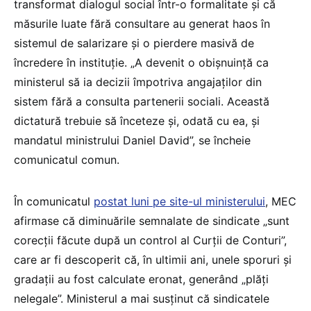
transformat dialogul social într-o formalitate și că
măsurile luate fără consultare au generat haos în
sistemul de salarizare și o pierdere masivă de
încredere în instituție. „A devenit o obișnuință ca
ministerul să ia decizii împotriva angajaților din
sistem fără a consulta partenerii sociali. Această
dictatură trebuie să înceteze și, odată cu ea, și
mandatul ministrului Daniel David”, se încheie
comunicatul comun.
În comunicatul
postat luni pe site-ul ministerului
, MEC
afirmase că diminuările semnalate de sindicate „sunt
corecții făcute după un control al Curții de Conturi”,
care ar fi descoperit că, în ultimii ani, unele sporuri și
gradații au fost calculate eronat, generând „plăți
nelegale”. Ministerul a mai susținut că sindicatele