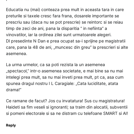
Educatia nu (mai) conteaza prea mult in aceasta tara in care
preturile si taxele cresc fara frana, dosarele importante se
prescriu sau (daca nu se pot prescrie) se reintorc si se reiau
timp de zeci de ani, pana la disparitia ” in nefiinta” a
vinovatilor, iar la ordinea zilei sunt urmatoarele alegeri.
Dl presedinte N Dan e prea ocupat sa-i sprijine pe magistratii
care, pana la 48 de ani, „muncesc din greu” la prescrieri si alte
asemenea.
La urma urmelor, ca sa poti rezista la un asemenea
„spectacol,” intr-o asemenea societate, e mai bine sa nu mai
intelegi prea mult, sa nu mai inveti prea mult, pt ca, asa cum
spunea dragul nostru I L Caragiale: „Cata luciditate, atata
drama!”
Ce ramane de facut? Jos cu invatatura! Sus cu magistratura!
Haideti sa fim veseli si ignoranti; sa traim din alocatii, subventii
si pomeni electorale si sa ne distram cu telefoane SMART si AI!
Reply