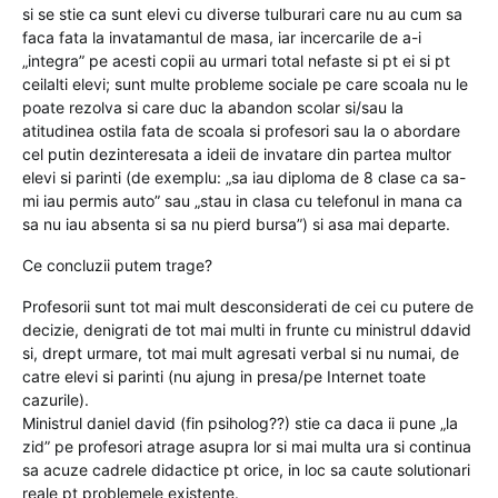
si se stie ca sunt elevi cu diverse tulburari care nu au cum sa
faca fata la invatamantul de masa, iar incercarile de a-i
„integra” pe acesti copii au urmari total nefaste si pt ei si pt
ceilalti elevi; sunt multe probleme sociale pe care scoala nu le
poate rezolva si care duc la abandon scolar si/sau la
atitudinea ostila fata de scoala si profesori sau la o abordare
cel putin dezinteresata a ideii de invatare din partea multor
elevi si parinti (de exemplu: „sa iau diploma de 8 clase ca sa-
mi iau permis auto” sau „stau in clasa cu telefonul in mana ca
sa nu iau absenta si sa nu pierd bursa”) si asa mai departe.
Ce concluzii putem trage?
Profesorii sunt tot mai mult desconsiderati de cei cu putere de
decizie, denigrati de tot mai multi in frunte cu ministrul ddavid
si, drept urmare, tot mai mult agresati verbal si nu numai, de
catre elevi si parinti (nu ajung in presa/pe Internet toate
cazurile).
Ministrul daniel david (fin psiholog??) stie ca daca ii pune „la
zid” pe profesori atrage asupra lor si mai multa ura si continua
sa acuze cadrele didactice pt orice, in loc sa caute solutionari
reale pt problemele existente.