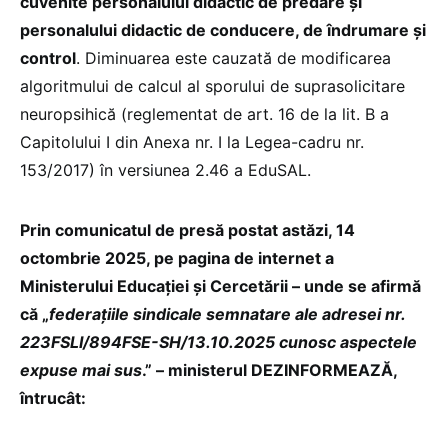
cuvenite personalului didactic de predare și
personalului didactic de conducere, de îndrumare și
control
. Diminuarea este cauzată de modificarea
algoritmului de calcul al sporului de suprasolicitare
neuropsihică (reglementat de art. 16 de la lit. B a
Capitolului I din Anexa nr. I la Legea-cadru nr.
153/2017) în versiunea 2.46 a EduSAL.
Prin comunicatul de presă postat astăzi, 14
octombrie 2025, pe pagina de internet a
Ministerului Educației și Cercetării – unde se afirmă
că „
federațiile sindicale semnatare ale adresei nr.
223FSLI/894FSE-SH/13.10.2025 cunosc aspectele
expuse mai sus
.” – ministerul DEZINFORMEAZĂ,
întrucât: