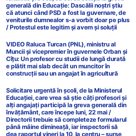
generală din Educație: Dascălii noştri ştiu
că atunci când PSD a fost la guvernare, de
veniturile dumnealor s-a vorbit doar pe plus
/ Protestul este legitim şi avem şi soluţii
VIDEO Raluca Turcan (PNL), ministru al
Muncii și vicepremier în guvernele Orban și
Cîțu: Un profesor cu studii de lungă durată
e plătit mai slab decât un muncitor în
construcții sau un angajat în agricultură
Solicitare urgentă în școli, de la Ministerul
Educației, care vrea să știe câți profesori și
alți angajați participă la greva generală din
învățământ, care începe luni, 22 mai /
Directorii trebuie să completeze formularul
până mâine dimineață, iar inspectorii să
dea raportul vineri la 10, la centru – surse