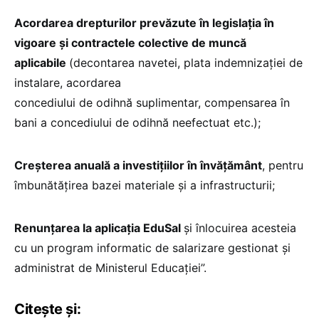
A
cordarea drepturilor prevăzute în legislația în
vigoare și contractele
colective de mu
ncă
aplicabile
(decontarea navetei, plata indemnizației de
instalare, acordarea
concediului de odihnă suplimentar, compensarea în
bani a concediului de odihnă neefectuat etc.);
C
reșterea anuală a investițiilor în învățământ
, pentru
îmbunătățirea bazei materiale și a infrastructurii;
Renunțarea la aplicația EduSal
și înlocuirea acesteia
cu un program informatic de salarizare gestionat și
administrat de Ministerul Educației”.
Citește și: