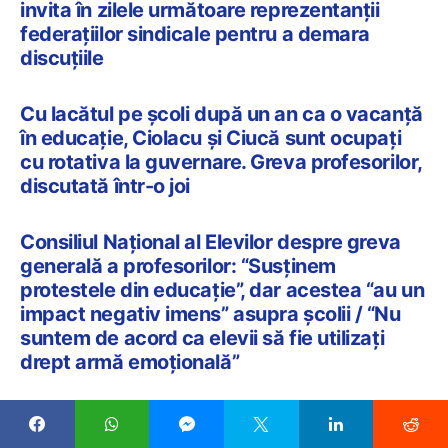
invita în zilele următoare reprezentanții
federațiilor sindicale pentru a demara
discuțiile
Cu lacătul pe școli după un an ca o vacanță
în educație, Ciolacu și Ciucă sunt ocupați
cu rotativa la guvernare. Greva profesorilor,
discutată într-o joi
Consiliul Național al Elevilor despre greva
generală a profesorilor: “Susținem
protestele din educație”, dar acestea “au un
impact negativ imens” asupra școlii / “Nu
suntem de acord ca elevii să fie utilizați
drept armă emoțională”
Există riscul ca examenele naționale să fie
date peste cap de greva generală din