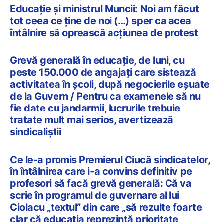
Educație și ministrul Muncii: Noi am făcut
tot ceea ce ține de noi (…) sper ca acea
întâlnire să oprească acțiunea de protest
Grevă generală în educație, de luni, cu
peste 150.000 de angajați care sistează
activitatea în școli, după negocierile eșuate
de la Guvern / Pentru ca examenele să nu
fie date cu jandarmii, lucrurile trebuie
tratate mult mai serios, avertizează
sindicaliștii
Ce le-a promis Premierul Ciucă sindicatelor,
în întâlnirea care i-a convins definitiv pe
profesori să facă grevă generală: Că va
scrie în programul de guvernare al lui
Ciolacu „textul” din care „să rezulte foarte
clar că educația reprezintă prioritate