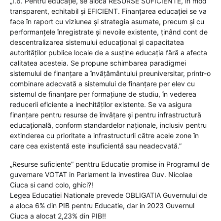
„I.6. Pentru educație, se alocă RESURSE SUFICIENTE, în mod
transparent, echitabil și EFICIENT. Finanţarea educaţiei se va
face în raport cu viziunea şi strategia asumate, precum şi cu
performanţele înregistrate şi nevoile existente, ţinând cont de
descentralizarea sistemului educaţional şi capacitatea
autorităţilor publice locale de a susţine educaţia fără a afecta
calitatea acesteia. Se propune schimbarea paradigmei
sistemului de finanțare a învățământului preuniversitar, printr-o
combinare adecvată a sistemului de finanțare per elev cu
sistemul de finanțare per formațiune de studiu, în vederea
reducerii eficiente a inechităților existente. Se va asigura
finanţare pentru resurse de învăţare şi pentru infrastructură
educaţională, conform standardelor naţionale, inclusiv pentru
extinderea cu prioritate a infrastructurii către acele zone în
care cea existentă este insuficientă sau neadecvată.”
„Resurse suficiente” penttru Educatie promise in Programul de
guvernare VOTAT in Parlament la investirea Guv. Nicolae
Ciuca si cand colo, ghici?!
Legea Educatiei Nationale prevede OBLIGATIA Guvernului de
a aloca 6% din PIB pentru Educatie, dar in 2023 Guvernul
Ciuca a alocat 2,23% din PIB!!