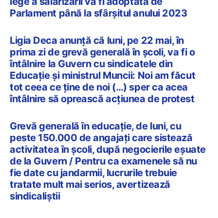
lege a salarizării va fi adoptată de
Parlament până la sfârșitul anului 2023
Ligia Deca anunță că luni, pe 22 mai, în
prima zi de grevă generală în școli, va fi o
întâlnire la Guvern cu sindicatele din
Educație și ministrul Muncii: Noi am făcut
tot ceea ce ține de noi (…) sper ca acea
întâlnire să oprească acțiunea de protest
Grevă generală în educație, de luni, cu
peste 150.000 de angajați care sistează
activitatea în școli, după negocierile eșuate
de la Guvern / Pentru ca examenele să nu
fie date cu jandarmii, lucrurile trebuie
tratate mult mai serios, avertizează
sindicaliștii