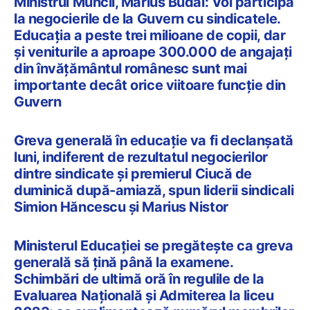
Ministrul Muncii, Marius Budăi: Voi participa
la negocierile de la Guvern cu sindicatele.
Educaţia a peste trei milioane de copii, dar
şi veniturile a aproape 300.000 de angajaţi
din învăţământul românesc sunt mai
importante decât orice viitoare funcţie din
Guvern
Greva generală în educație va fi declanșată
luni, indiferent de rezultatul negocierilor
dintre sindicate și premierul Ciucă de
duminică după-amiază, spun liderii sindicali
Simion Hăncescu și Marius Nistor
Ministerul Educației se pregătește ca greva
generală să țină până la examene.
Schimbări de ultimă oră în regulile de la
Evaluarea Națională și Admiterea la liceu