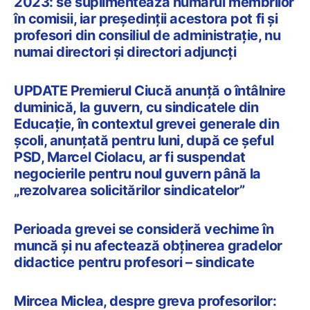
2023: se suplimentează numărul membrilor
în comisii, iar președinții acestora pot fi și
profesori din consiliul de administrație, nu
numai directori și directori adjuncți
UPDATE Premierul Ciucă anunță o întâlnire
duminică, la guvern, cu sindicatele din
Educație, în contextul grevei generale din
școli, anunțată pentru luni, după ce șeful
PSD, Marcel Ciolacu, ar fi suspendat
negocierile pentru noul guvern până la
„rezolvarea solicitărilor sindicatelor”
Perioada grevei se consideră vechime în
muncă și nu afectează obținerea gradelor
didactice pentru profesori – sindicate
Mircea Miclea, despre greva profesorilor: