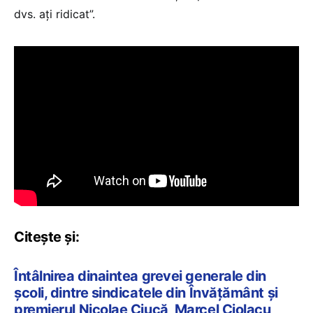
dvs. ați ridicat”.
Citește și:
Întâlnirea dinaintea grevei generale din
școli, dintre sindicatele din Învățământ și
premierul Nicolae Ciucă, Marcel Ciolacu,