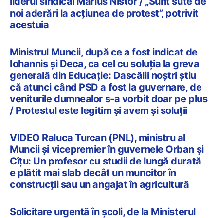
liderul sindical Marius Nistor / „Sunt sute de
noi aderări la acțiunea de protest”, potrivit
acestuia
Ministrul Muncii, după ce a fost indicat de
Iohannis și Deca, ca cel cu soluția la greva
generală din Educație: Dascălii noştri ştiu
că atunci când PSD a fost la guvernare, de
veniturile dumnealor s-a vorbit doar pe plus
/ Protestul este legitim şi avem şi soluţii
VIDEO Raluca Turcan (PNL), ministru al
Muncii și vicepremier în guvernele Orban și
Cîțu: Un profesor cu studii de lungă durată
e plătit mai slab decât un muncitor în
construcții sau un angajat în agricultură
Solicitare urgentă în școli, de la Ministerul