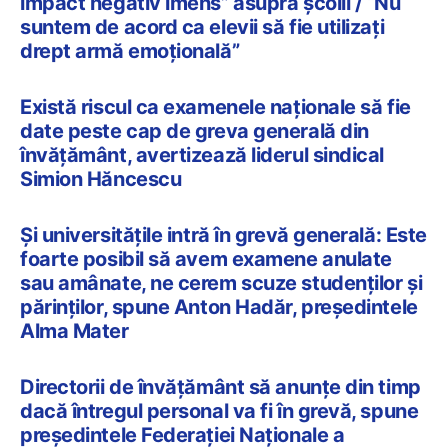
impact negativ imens” asupra școlii / “Nu
suntem de acord ca elevii să fie utilizați
drept armă emoțională”
Există riscul ca examenele naționale să fie
date peste cap de greva generală din
învățământ, avertizează liderul sindical
Simion Hăncescu
Și universitățile intră în grevă generală: Este
foarte posibil să avem examene anulate
sau amânate, ne cerem scuze studenților și
părinților, spune Anton Hadăr, președintele
Alma Mater
Directorii de învățământ să anunțe din timp
dacă întregul personal va fi în grevă, spune
președintele Federației Naționale a