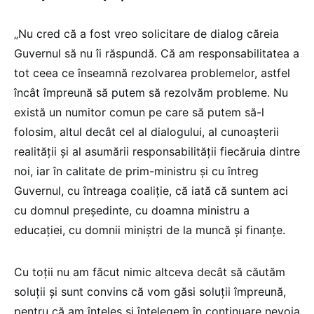
„Nu cred că a fost vreo solicitare de dialog căreia
Guvernul să nu îi răspundă. Că am responsabilitatea a
tot ceea ce înseamnă rezolvarea problemelor, astfel
încât împreună să putem să rezolvăm probleme. Nu
există un numitor comun pe care să putem să-l
folosim, altul decât cel al dialogului, al cunoașterii
realității și al asumării responsabilității fiecăruia dintre
noi, iar în calitate de prim-ministru și cu întreg
Guvernul, cu întreaga coaliție, că iată că suntem aci
cu domnul președinte, cu doamna ministru a
educației, cu domnii miniștri de la muncă și finanțe.
Cu toții nu am făcut nimic altceva decât să căutăm
soluții și sunt convins că vom găsi soluții împreună,
pentru că am înțeles și înțelegem în continuare nevoia