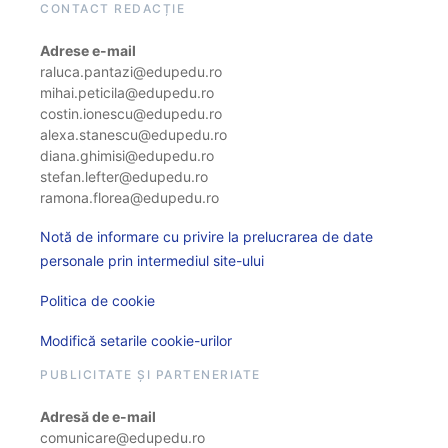
CONTACT REDACȚIE
Adrese e-mail
raluca.pantazi@edupedu.ro
mihai.peticila@edupedu.ro
costin.ionescu@edupedu.ro
alexa.stanescu@edupedu.ro
diana.ghimisi@edupedu.ro
stefan.lefter@edupedu.ro
ramona.florea@edupedu.ro
Notă de informare cu privire la prelucrarea de date
personale prin intermediul site-ului
Politica de cookie
Modifică setarile cookie-urilor
PUBLICITATE ȘI PARTENERIATE
Adresă de e-mail
comunicare@edupedu.ro