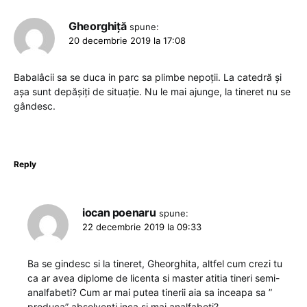
Gheorghiță
spune:
20 decembrie 2019 la 17:08
Babalâcii sa se duca in parc sa plimbe nepoții. La catedră și
așa sunt depășiți de situație. Nu le mai ajunge, la tineret nu se
gândesc.
Reply
iocan poenaru
spune:
22 decembrie 2019 la 09:33
Ba se gindesc si la tineret, Gheorghita, altfel cum crezi tu
ca ar avea diplome de licenta si master atitia tineri semi-
analfabeti? Cum ar mai putea tinerii aia sa inceapa sa ”
produca” absolventi inca si mai analfabeti?