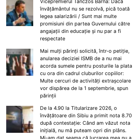
Vicepremierul Tanczos Barna: Dacă
învățământul nu se rezolvă, pică toată
legea salarizării / Sunt mai multe
promisiuni din partea Guvernului către
angajații din educație și nu par a fi
respectate
Mai mulți părinți solicită, într-o petiție,
anularea deciziei ISMB de a nu mai
acorda sumele pentru posturile la plata
cu ora din cadrul cluburilor copiilor:
Multe cercuri de activități extrașcolare
vor dispărea de la 1 septembrie, spun
părinții
De la 4.90 la Titularizare 2026, o
învățătoare din Sibiu a primit nota 8.70
după contestație: Când am văzut nota
inițială, nu mă puteam opri din plâns.
Mi-am dat seama că lucrarea mea nu a