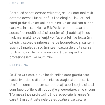
COPYRIGHT
Pentru că scrieți despre educație, sau cu atât mai mult
datorită acestui lucru, ar fi util să citați cu link, atunci
când preluați un articol, părți dintr-un articol sau o idee
care v-a inspirat. Noi, la EduPedu.ro ne-am asumat
această conduită etică și sperăm că și publicațiile cu
mult mai multă experiență vor face la fel. Ne bucurăm
că găsiți subiecte interesante pe Edupedu.ro și suntem
siguri că înțelegeți rugămintea noastră de a cita sursa
(cu link), ca o declarație reciprocă de respect și
profesionalism. Vă mulțumim!
DESPRE NOI
EduPedu.ro este o publicație online care găzduiește
exclusiv articole din domeniul educației și cercetării.
Urmărim constant cum sunt educați copiii noștri, cine și
cum face politicile din educație și cercetare, cine și cum
îi formează pe profesori, cât de adecvate la lumea în
care trăim sunt sistemele de educație și cercetare.