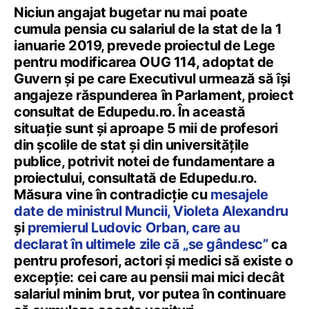
Niciun angajat bugetar nu mai poate
cumula pensia cu salariul de la stat de la 1
ianuarie 2019, prevede proiectul de Lege
pentru modificarea OUG 114, adoptat de
Guvern şi pe care Executivul urmează să îşi
angajeze răspunderea în Parlament, proiect
consultat de Edupedu.ro. În această
situaţie sunt şi aproape 5 mii de profesori
din şcolile de stat şi din universităţile
publice, potrivit notei de fundamentare a
proiectului, consultată de Edupedu.ro.
Măsura vine în contradicţie cu
mesajele
date de ministrul Muncii, Violeta Alexandru
şi
premierul Ludovic Orban, care au
declarat în ultimele zile că „se gândesc”
ca
pentru profesori, actori şi medici să existe o
excepţie: cei care au pensii mai mici decât
salariul minim brut, vor putea în continuare