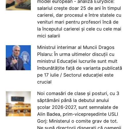
model european - analiză Eurydice:
salariul crește doar 25 de ani în timpul
carierei, dar procesul e între statele cu
venituri mari pentru profesori încă de
la începutul carierei și cele cu cele mai
mici salarii
Ministrul interimar al Muncii Dragos
Pîslaru: În urma ultimelor discuții cu
ministrul Educației lucrurile sunt mult
îmbunătățite față de varianta publicată
pe 17 iulie / Sectorul educației este
crucial
Noi comasări de clase și posturi, cu 3
săptămâni până la debutul anului
școlar 2026-2027, sunt semnalate de
Alin Badea, prim-vicepreședinte USLI
Gorj: Ministerul o comite grav de tot.
Ne sună directorii disperați că oamenii