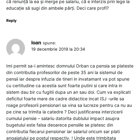
că renunță la ea și merge pe salariu, că e interzis prin lege la
educație să sugi din ambele părți. Deci care profi?
Reply
Ioan
spune:
19 decembrie 2019 la 20:34
Imi permit sa-i amintesc domnului Orban ca pensia se plateste
din contributia profesorilor de peste 35 ani la sistemul de
pensii iar despre infuzia de tineri in invatamant va pot spune
cu certitudine ca acestia sunt foarte putini si care intra in
sistem dau bir cu fugitii dupa un an sau doi. Cum va explicati
deficitul foarte mare de cadre didactice incat ISJ -urile sa
roage profesorii pensionari sa vina sa lucreze pentru ca nu au
pe cine sa trimita la catedre ? Deci justificarea interzicerii
cumului pensie – salariu datorita dublului impact asupra
bugetului este falsa deoarece pensiile se platesc din
contributia fiecarui pensionar iar salariul oricum sar plati
angajatului pe postul respectiv. ! Unde este trimbitata