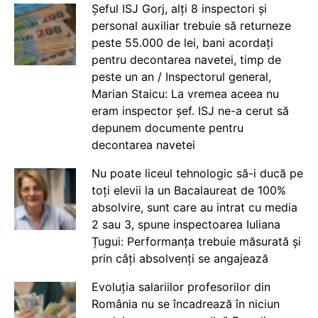
Șeful ISJ Gorj, alți 8 inspectori și
personal auxiliar trebuie să returneze
peste 55.000 de lei, bani acordați
pentru decontarea navetei, timp de
peste un an / Inspectorul general,
Marian Staicu: La vremea aceea nu
eram inspector șef. ISJ ne-a cerut să
depunem documente pentru
decontarea navetei
Nu poate liceul tehnologic să-i ducă pe
toți elevii la un Bacalaureat de 100%
absolvire, sunt care au intrat cu media
2 sau 3, spune inspectoarea Iuliana
Țugui: Performanța trebuie măsurată și
prin câți absolvenți se angajează
Evoluția salariilor profesorilor din
România nu se încadrează în niciun