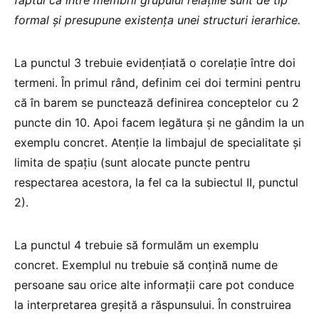
faptul că între membrii grupului relațiile sunt de tip
formal și presupune existența unei structuri ierarhice.
La punctul 3 trebuie evidențiată o corelație între doi
termeni. În primul rând, definim cei doi termini pentru
că în barem se punctează definirea conceptelor cu 2
puncte din 10. Apoi facem legătura și ne gândim la un
exemplu concret. Atenție la limbajul de specialitate și
limita de spațiu (sunt alocate puncte pentru
respectarea acestora, la fel ca la subiectul II, punctul
2).
La punctul 4 trebuie să formulăm un exemplu
concret. Exemplul nu trebuie să conțină nume de
persoane sau orice alte informații care pot conduce
la interpretarea greșită a răspunsului. În construirea