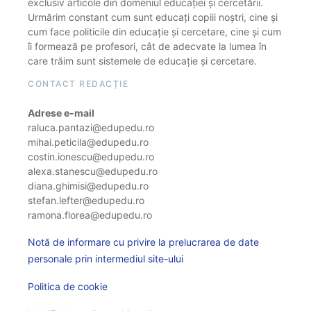
exclusiv articole din domeniul educației și cercetării.
Urmărim constant cum sunt educați copiii noștri, cine și
cum face politicile din educație și cercetare, cine și cum
îi formează pe profesori, cât de adecvate la lumea în
care trăim sunt sistemele de educație și cercetare.
CONTACT REDACȚIE
Adrese e-mail
raluca.pantazi@edupedu.ro
mihai.peticila@edupedu.ro
costin.ionescu@edupedu.ro
alexa.stanescu@edupedu.ro
diana.ghimisi@edupedu.ro
stefan.lefter@edupedu.ro
ramona.florea@edupedu.ro
Notă de informare cu privire la prelucrarea de date
personale prin intermediul site-ului
Politica de cookie