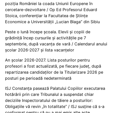
poziția României la coada Uniunii Europene în
cercetare-dezvoltare / Op Ed Profesorul Eduard
Stoica, conferențiar la Facultatea de Științe
Economice a Universității „Lucian Blaga” din Sibiu
Peste o lună începe școala. Elevii și copiii de
grădiniță încep cursurile și activitățile pe 7
septembrie, după vacanța de vară / Calendarul anului
școlar 2026-2027 și lista vacanțelor
An școlar 2026-2027. Lista posturilor pentru
profesori a fost actualizată, pe fiecare județ, după
repartizarea candidaților de la Titularizare 2026 pe
posturi pe perioadă nedeterminată
ISJ Constanța pasează Palatului Copiilor executarea
hotărârii prin care Tribunalul a suspendat chiar
deciziile Inspectoratului de tăiere a posturilor:
Obligațiile vă revin „în totalitate” / ISJ susține că s-a
conformat pentru că nu a mai emis alte acte