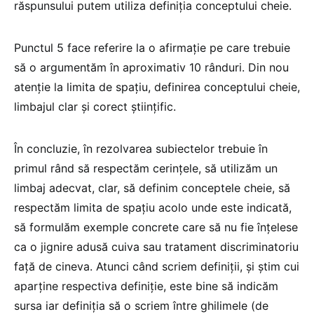
răspunsului putem utiliza definiția conceptului cheie.
Punctul 5 face referire la o afirmație pe care trebuie
să o argumentăm în aproximativ 10 rânduri. Din nou
atenție la limita de spațiu, definirea conceptului cheie,
limbajul clar și corect științific.
În concluzie, în rezolvarea subiectelor trebuie în
primul rând să respectăm cerințele, să utilizăm un
limbaj adecvat, clar, să definim conceptele cheie, să
respectăm limita de spațiu acolo unde este indicată,
să formulăm exemple concrete care să nu fie înțelese
ca o jignire adusă cuiva sau tratament discriminatoriu
față de cineva. Atunci când scriem definiții, și știm cui
aparține respectiva definiție, este bine să indicăm
sursa iar definiția să o scriem între ghilimele (de