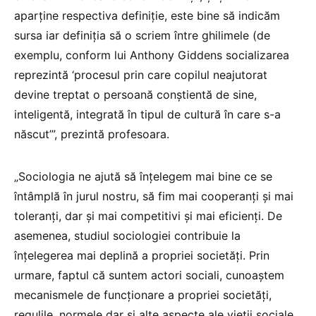
aparține respectiva definiție, este bine să indicăm
sursa iar definiția să o scriem între ghilimele (de
exemplu, conform lui Anthony Giddens socializarea
reprezintă ‘procesul prin care copilul neajutorat
devine treptat o persoană conștientă de sine,
inteligentă, integrată în tipul de cultură în care s-a
născut’”, prezintă profesoara.
„Sociologia ne ajută să înțelegem mai bine ce se
întâmplă în jurul nostru, să fim mai cooperanți și mai
toleranți, dar și mai competitivi și mai eficienți. De
asemenea, studiul sociologiei contribuie la
înțelegerea mai deplină a propriei societăți. Prin
urmare, faptul că suntem actori sociali, cunoaștem
mecanismele de funcționare a propriei societăți,
regulile, normele dar și alte aspecte ale vieții sociale,