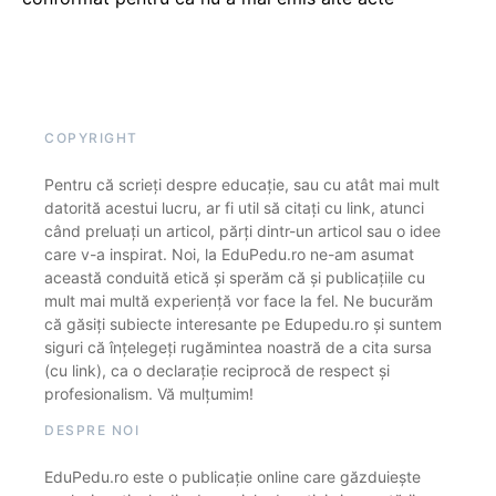
COPYRIGHT
Pentru că scrieți despre educație, sau cu atât mai mult
datorită acestui lucru, ar fi util să citați cu link, atunci
când preluați un articol, părți dintr-un articol sau o idee
care v-a inspirat. Noi, la EduPedu.ro ne-am asumat
această conduită etică și sperăm că și publicațiile cu
mult mai multă experiență vor face la fel. Ne bucurăm
că găsiți subiecte interesante pe Edupedu.ro și suntem
siguri că înțelegeți rugămintea noastră de a cita sursa
(cu link), ca o declarație reciprocă de respect și
profesionalism. Vă mulțumim!
DESPRE NOI
EduPedu.ro este o publicație online care găzduiește