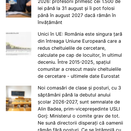
2026: profesorii primesc cei 1.500 de
lei până la 31 august și îi pot folosi
până în august 2027 dacă rămân în
învățământ
Unici în UE: România este singura țară
din întreaga Uniune Europeană care a
redus cheltuielile de cercetare,
calculate pe cap de locuitor, în ultimul
deceniu. Între 2015-2025, spațiul
comunitar a crescut masiv cheltuielile
de cercetare - ultimele date Eurostat
Noi comasări de clase și posturi, cu 3
săptămâni până la debutul anului
școlar 2026-2027, sunt semnalate de
Alin Badea, prim-vicepreședinte USLI
Gorj: Ministerul o comite grav de tot.
Ne sună directorii disperați că oamenii
rămân fără posturi. Ce se întâmplă cu