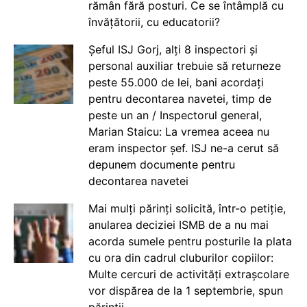
rămân fără posturi. Ce se întâmplă cu
învățătorii, cu educatorii?
Șeful ISJ Gorj, alți 8 inspectori și
personal auxiliar trebuie să returneze
peste 55.000 de lei, bani acordați
pentru decontarea navetei, timp de
peste un an / Inspectorul general,
Marian Staicu: La vremea aceea nu
eram inspector șef. ISJ ne-a cerut să
depunem documente pentru
decontarea navetei
Mai mulți părinți solicită, într-o petiție,
anularea deciziei ISMB de a nu mai
acorda sumele pentru posturile la plata
cu ora din cadrul cluburilor copiilor:
Multe cercuri de activități extrașcolare
vor dispărea de la 1 septembrie, spun