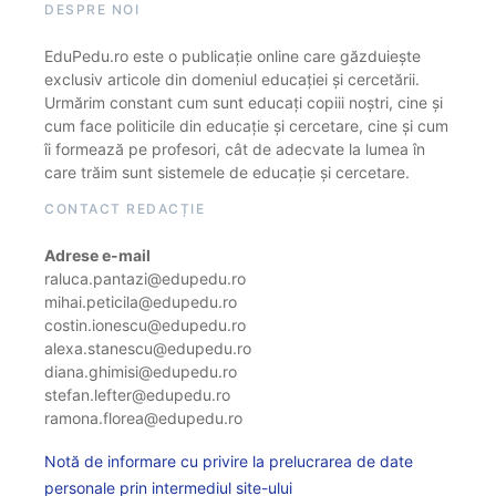
DESPRE NOI
EduPedu.ro este o publicație online care găzduiește
exclusiv articole din domeniul educației și cercetării.
Urmărim constant cum sunt educați copiii noștri, cine și
cum face politicile din educație și cercetare, cine și cum
îi formează pe profesori, cât de adecvate la lumea în
care trăim sunt sistemele de educație și cercetare.
CONTACT REDACȚIE
Adrese e-mail
raluca.pantazi@edupedu.ro
mihai.peticila@edupedu.ro
costin.ionescu@edupedu.ro
alexa.stanescu@edupedu.ro
diana.ghimisi@edupedu.ro
stefan.lefter@edupedu.ro
ramona.florea@edupedu.ro
Notă de informare cu privire la prelucrarea de date
personale prin intermediul site-ului