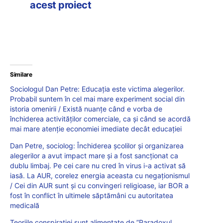
acest proiect
Similare
Sociologul Dan Petre: Educația este victima alegerilor.
Probabil suntem în cel mai mare experiment social din
istoria omenirii / Există nuanțe când e vorba de
închiderea activităților comerciale, ca și când se acordă
mai mare atenție economiei imediate decât educației
Dan Petre, sociolog: Închiderea școlilor și organizarea
alegerilor a avut impact mare și a fost sancționat ca
dublu limbaj. Pe cei care nu cred în virus i-a activat să
iasă. La AUR, corelez energia aceasta cu negaționismul
/ Cei din AUR sunt și cu convingeri religioase, iar BOR a
fost în conflict în ultimele săptămâni cu autoritatea
medicală
Teoriile conspirației sunt alimentate de ”Paradoxul