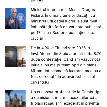
părinții
Ministrul interimar al Muncii Dragos
Pîslaru: În urma ultimelor discuții cu
ministrul Educației lucrurile sunt mult
îmbunătățite față de varianta publicată
pe 17 iulie / Sectorul educației este
crucial
De la 4.90 la Titularizare 2026, o
învățătoare din Sibiu a primit nota 8.70
după contestație: Când am văzut nota
inițială, nu mă puteam opri din plâns.
Mi-am dat seama că lucrarea mea nu a
fost corectată în adevăratul sens al
cuvântului
Un cunoscut profesor de la Cambridge
a demisionat în urma acuzațiilor că ar
fi plagiat sau ar fi exagerat în privința