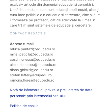
exclusiv articole din domeniul educației și cercetării.
Urmărim constant cum sunt educați copiii noștri, cine și
cum face politicile din educație și cercetare, cine și cum
îi formează pe profesori, cât de adecvate la lumea în
care trăim sunt sistemele de educație și cercetare.
CONTACT REDACȚIE
Adrese e-mail
raluca.pantazi@edupedu.ro
mihai.peticila@edupedu.ro
costin.ionescu@edupedu.ro
alexa.stanescu@edupedu.ro
diana.ghimisi@edupedu.ro
stefan.lefter@edupedu.ro
ramona.florea@edupedu.ro
Notă de informare cu privire la prelucrarea de date
personale prin intermediul site-ului
Politica de cookie