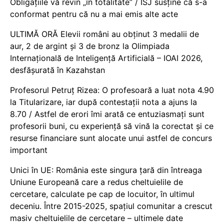
Obligațiile vă revin „în totalitate” / ISJ susține că s-a
conformat pentru că nu a mai emis alte acte
ULTIMĂ ORĂ Elevii români au obținut 3 medalii de
aur, 2 de argint și 3 de bronz la Olimpiada
Internațională de Inteligență Artificială – IOAI 2026,
desfășurată în Kazahstan
Profesorul Petruț Rizea: O profesoară a luat nota 4.90
la Titularizare, iar după contestații nota a ajuns la
8.70 / Astfel de erori îmi arată ce entuziasmați sunt
profesorii buni, cu experiență să vină la corectat și ce
resurse financiare sunt alocate unui astfel de concurs
important
Unici în UE: România este singura țară din întreaga
Uniune Europeană care a redus cheltuielile de
cercetare, calculate pe cap de locuitor, în ultimul
deceniu. Între 2015-2025, spațiul comunitar a crescut
masiv cheltuielile de cercetare – ultimele date