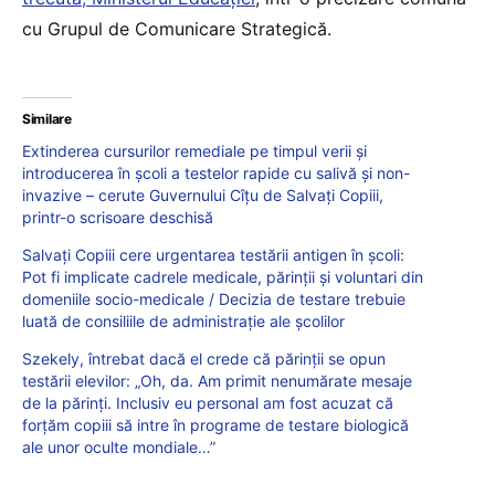
cu Grupul de Comunicare Strategică.
Similare
Extinderea cursurilor remediale pe timpul verii și
introducerea în școli a testelor rapide cu salivă și non-
invazive – cerute Guvernului Cîțu de Salvați Copiii,
printr-o scrisoare deschisă
Salvați Copiii cere urgentarea testării antigen în școli:
Pot fi implicate cadrele medicale, părinții și voluntari din
domeniile socio-medicale / Decizia de testare trebuie
luată de consiliile de administrație ale școlilor
Szekely, întrebat dacă el crede că părinții se opun
testării elevilor: „Oh, da. Am primit nenumărate mesaje
de la părinți. Inclusiv eu personal am fost acuzat că
forțăm copiii să intre în programe de testare biologică
ale unor oculte mondiale…”