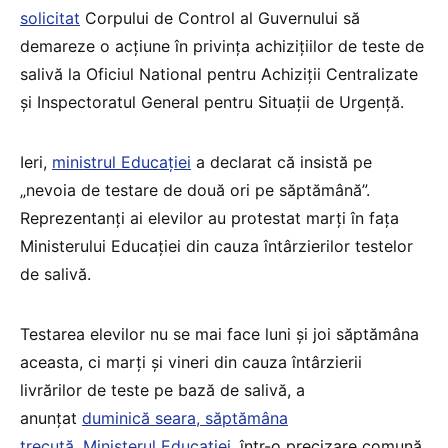
solicitat
Corpului de Control al Guvernului să
demareze o acțiune în privința achizițiilor de teste de
salivă la Oficiul National pentru Achiziții Centralizate
și Inspectoratul General pentru Situații de Urgență.
Ieri,
ministrul Educației
a declarat că insistă pe
„nevoia de testare de două ori pe săptămână”.
Reprezentanți ai elevilor au protestat marți în fața
Ministerului Educației din cauza întârzierilor testelor
de salivă.
Testarea elevilor nu se mai face luni și joi săptămâna
aceasta, ci marți și vineri din cauza întârzierii
livrărilor de teste pe bază de salivă, a
anunțat
duminică seara, săptămâna
trecută, Ministerul Educației
, într-o precizare comună