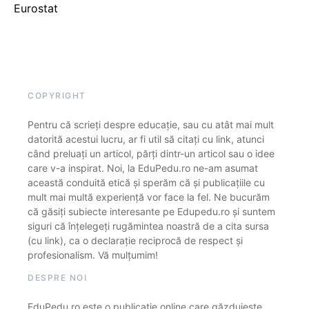
Eurostat
COPYRIGHT
Pentru că scrieți despre educație, sau cu atât mai mult
datorită acestui lucru, ar fi util să citați cu link, atunci
când preluați un articol, părți dintr-un articol sau o idee
care v-a inspirat. Noi, la EduPedu.ro ne-am asumat
această conduită etică și sperăm că și publicațiile cu
mult mai multă experiență vor face la fel. Ne bucurăm
că găsiți subiecte interesante pe Edupedu.ro și suntem
siguri că înțelegeți rugămintea noastră de a cita sursa
(cu link), ca o declarație reciprocă de respect și
profesionalism. Vă mulțumim!
DESPRE NOI
EduPedu.ro este o publicație online care găzduiește