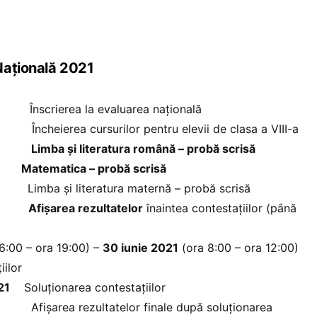
Națională 2021
nscrierea la evaluarea națională
erea cursurilor pentru elevii de clasa a VIII-a
Limba și literatura română – probă scrisă
atematica – probă scrisă
 și literatura maternă – probă scrisă
Afișarea rezultatelor
înaintea contestațiilor (până
6:00 – ora 19:00) –
30 iunie 2021
(ora 8:00 – ora 12:00)
ilor
21
Soluționarea contestațiilor
ea rezultatelor finale după soluționarea