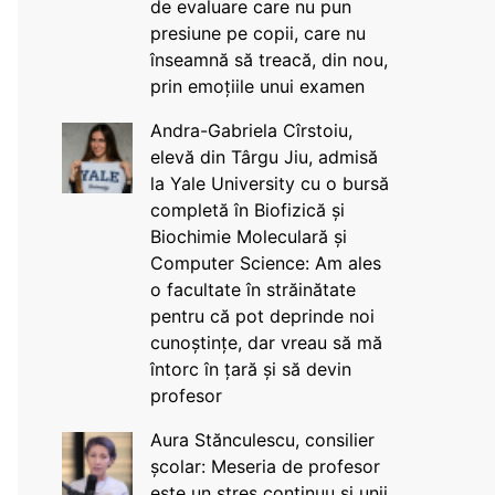
de evaluare care nu pun
presiune pe copii, care nu
înseamnă să treacă, din nou,
prin emoțiile unui examen
Andra-Gabriela Cîrstoiu,
elevă din Târgu Jiu, admisă
la Yale University cu o bursă
completă în Biofizică și
Biochimie Moleculară și
Computer Science: Am ales
o facultate în străinătate
pentru că pot deprinde noi
cunoștințe, dar vreau să mă
întorc în țară și să devin
profesor
Aura Stănculescu, consilier
școlar: Meseria de profesor
este un stres continuu și unii