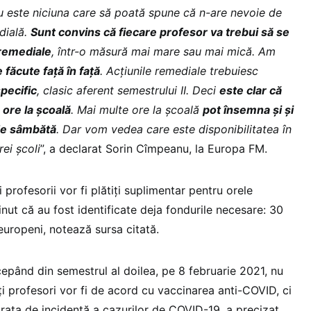
nu este niciuna care să poată spune că n-are nevoie de
dială.
Sunt convins că fiecare profesor va trebui să se
 remediale
, într-o măsură mai mare sau mai mică. Am
 făcute față în față
. Acțiunile remediale trebuiesc
pecific
, clasic aferent semestrului II. Deci
este clar că
 ore la școală
. Mai multe ore la școală
pot însemna și și
 de sâmbătă
. Dar vom vedea care este disponibilitatea în
rei școli
”, a declarat Sorin Cîmpeanu, la Europa FM.
i profesorii vor fi plătiți suplimentar pentru orele
ținut că au fost identificate deja fondurile necesare: 30
europeni, notează sursa citată.
cepând din semestrul al doilea, pe 8 februarie 2021, nu
i profesori vor fi de acord cu vaccinarea anti-COVID, ci
rata de incidență a cazurilor de COVID-19, a precizat