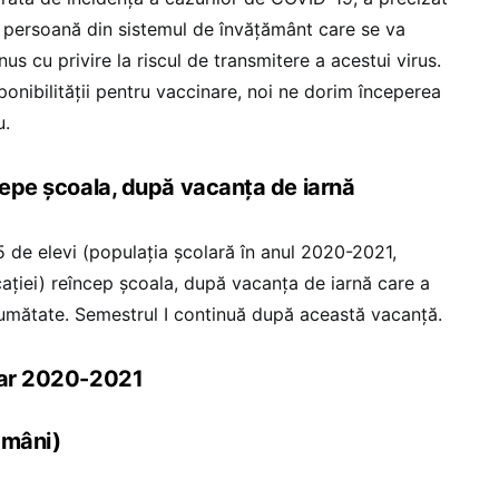
ce persoană din sistemul de învățământ care se va
s cu privire la riscul de transmitere a acestui virus.
sponibilității pentru vaccinare, noi ne dorim începerea
u.
cepe școala, după vacanța de iarnă
75 de elevi (populația școlară în anul 2020-2021,
ației) reîncep școala, după vacanța de iarnă care a
umătate. Semestrul I continuă după această vacanță.
olar 2020-2021
ămâni)