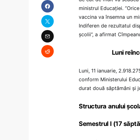
ministrul Educației. ”Ori
vaccina va însemna un minu
Indiferen de rezultatul di
școlii”, a afirmat Cîmpean
Luni reîn
Luni, 11 ianuarie, 2.918.2
conform Ministerului Educ
durat două săptămâni și j
Structura anului șc
Semestrul I (17 săpt