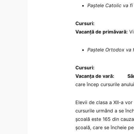
Paștele Catolic va fi
Cursuri:
Luni, 12 apr
Vacanță de primăvară:
Vi
Paștele Ortodox va f
Cursuri:
Luni, 10 mai
Vacanţa de vară: Sâmb
care încep cursurile anulu
Elevii de clasa a XII-a v
cursurile urmând a se înch
școală este 165 din cauza
școală, care se încheie pe