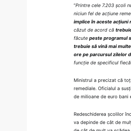
”
Printre cele 7.203 școli 
niciun fel de acțiune reme
implice în aceste acțiuni
căzut de acord că
trebuie
făcute
peste programul s
trebuie să vină mai multe
ore pe parcursul zilelor
funcție de specificul fiecă
Ministrul a precizat că toț
remediale. Oficialul a sus
de milioane de euro bani 
Redeschiderea școlilor în
va depinde de cât de mulț
de cât de mult va scădea 