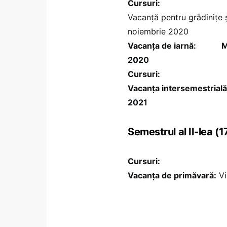
Cursuri:
Luni, 14 sep
Vacanță pentru grădinițe ș
noiembrie 2020
Vacanța de iarnă:
M
2020
Cursuri:
Luni, 11 ianu
Vacanţa intersemestrială
2021
Semestrul al II-lea (
Cursuri:
Vacanţa de primăvară:
Vi