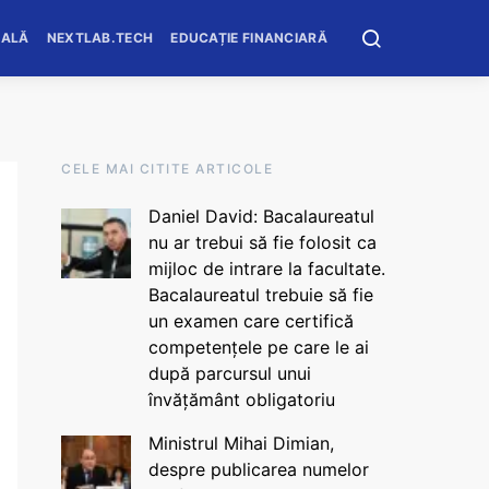
OALĂ
NEXTLAB.TECH
EDUCAȚIE FINANCIARĂ
CELE MAI CITITE ARTICOLE
Daniel David: Bacalaureatul
nu ar trebui să fie folosit ca
mijloc de intrare la facultate.
Bacalaureatul trebuie să fie
un examen care certifică
competențele pe care le ai
după parcursul unui
învățământ obligatoriu
Ministrul Mihai Dimian,
despre publicarea numelor