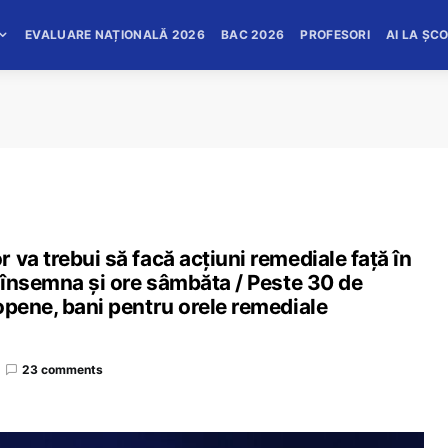
EVALUARE NAȚIONALĂ 2026
BAC 2026
PROFESORI
AI LA ȘC
va trebui să facă acțiuni remediale față în
t însemna și ore sâmbăta / Peste 30 de
opene, bani pentru orele remediale
23 comments