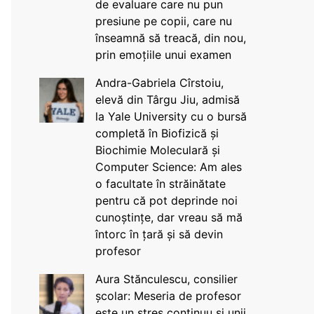
de evaluare care nu pun
presiune pe copii, care nu
înseamnă să treacă, din nou,
prin emoțiile unui examen
Andra-Gabriela Cîrstoiu,
elevă din Târgu Jiu, admisă
la Yale University cu o bursă
completă în Biofizică și
Biochimie Moleculară și
Computer Science: Am ales
o facultate în străinătate
pentru că pot deprinde noi
cunoștințe, dar vreau să mă
întorc în țară și să devin
profesor
Aura Stănculescu, consilier
școlar: Meseria de profesor
este un stres continuu și unii