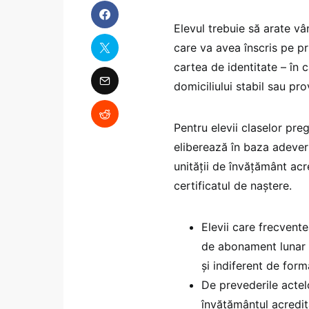
Elevul trebuie să arate vâ
care va avea înscris pe pr
cartea de identitate – în 
domiciliului stabil sau pro
Pentru elevii claselor pre
eliberează în baza adeveri
unității de învățământ acr
certificatul de naștere.
Elevii care frecvent
de abonament lunar 
şi indiferent de for
De prevederile actel
învăţământul acredita