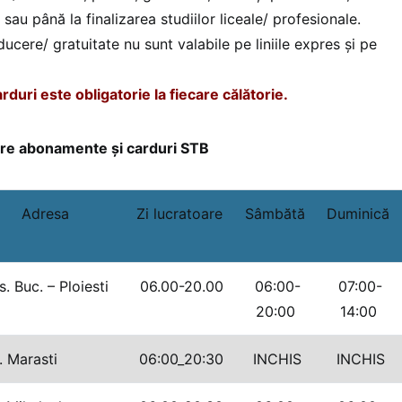
 sau până la finalizarea studiilor liceale/ profesionale.
cere/ gratuitate nu sunt valabile pe liniile expres și pe
rduri este obligatorie la fiecare călătorie.
are abonamente și carduri STB
Adresa
Zi lucratoare
Sâmbătă
Duminică
. Buc. – Ploiesti
06.00-20.00
06:00-
07:00-
20:00
14:00
 Marasti
06:00_20:30
INCHIS
INCHIS