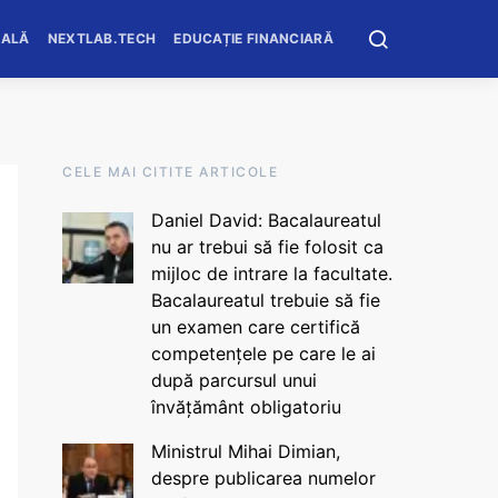
OALĂ
NEXTLAB.TECH
EDUCAȚIE FINANCIARĂ
CELE MAI CITITE ARTICOLE
Daniel David: Bacalaureatul
nu ar trebui să fie folosit ca
mijloc de intrare la facultate.
Bacalaureatul trebuie să fie
un examen care certifică
competențele pe care le ai
după parcursul unui
învățământ obligatoriu
Ministrul Mihai Dimian,
despre publicarea numelor