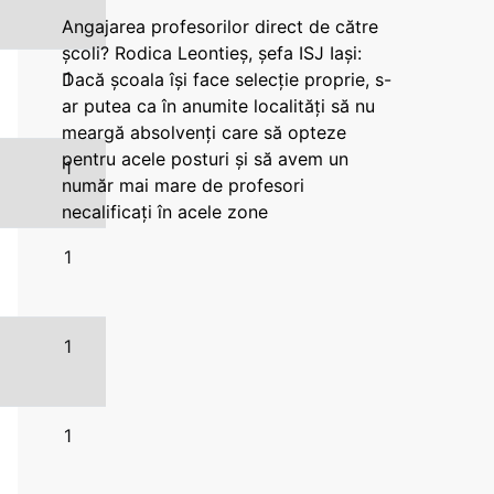
Angajarea profesorilor direct de către
școli? Rodica Leontieș, șefa ISJ Iași:
1
Dacă școala își face selecție proprie, s-
ar putea ca în anumite localități să nu
meargă absolvenți care să opteze
pentru acele posturi și să avem un
1
număr mai mare de profesori
necalificați în acele zone
1
1
1