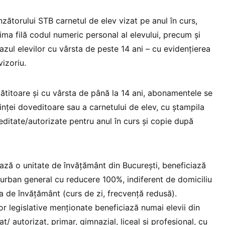
nzătorului STB carnetul de elev vizat pe anul în curs,
ima filă codul numeric personal al elevului, precum și
cazul elevilor cu vârsta de peste 14 ani – cu evidențierea
vizoriu.
gătitoare și cu vârsta de până la 14 ani, abonamentele se
nței doveditoare sau a carnetului de elev, cu ștampila
editate/autorizate pentru anul în curs și copie după
ează o unitate de învăţământ din Bucureşti, beneficiază
urban general cu reducere 100%, indiferent de domiciliu
ma de învăţământ (curs de zi, frecvenţă redusă).
or legislative menționate beneficiază numai elevii din
t/ autorizat, primar, gimnazial, liceal şi profesional, cu