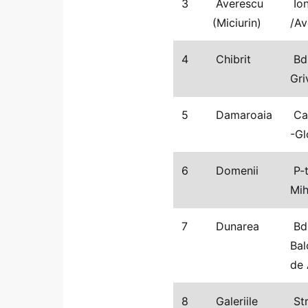
3
Averescu
Ion
(Miciurin)
/Av
4
Chibrit
Bd.
Gri
5
Damaroaia
Cap
-Gl
6
Domenii
P-t
Mih
7
Dunarea
Bd.
Bal
de 
8
Galeriile
Str