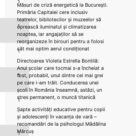
1
Măsuri de criză energetică la București.
Primăria Capitalei cere inclusiv
teatrelor, bibliotecilor și muzeelor să
1
oprească iluminatul și climatizarea
noaptea, iar angajaților să se
reorganizeze în birouri pentru a folosi
cât mai optim aerul condiționat
1
Directoarea Violeta Estrella Bontilă:
Anul școlar care tocmai s-a încheiat a
1
fost, probabil, unul dintre cei mai grei
pe care i-am trăit. Conducerea unei
școli în România înseamnă, astăzi, un
stres permanent, o muncă titanică
1
Șapte activități educative pentru copii
și adolescenți în vacanța de vară –
recomandări de la psihologul Mădălina
Mărcuș
1