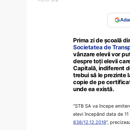
Adau
Prima zi de școală din
Societatea de Transp
vânzare elevii vor p
despre toți elevii car
Capitală, indiferent d
trebui să le prezinte 
copie de pe certificat
unde ea există.
”STB SA va începe emiter
elevi începând data de 11
838/12.12.2018
”, precizea