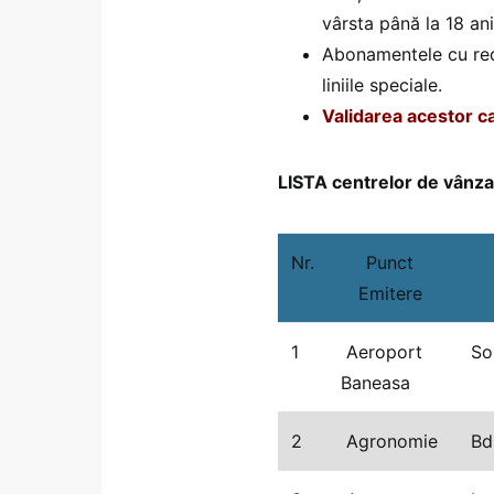
vârsta până la 18 ani
Abonamentele cu redu
liniile speciale.
Validarea acestor ca
LISTA centrelor de vânz
Nr.
Punct
Emitere
1
Aeroport
Sos
Baneasa
2
Agronomie
Bd.