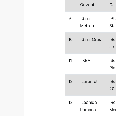
Orizont
Gal
9
Gara
Pta
Metrou
Sta
10
Gara Oras
Bd.
str
11
IKEA
Sos
Plo
12
Laromet
Buc
20
13
Leonida
Ro
Romana
Me