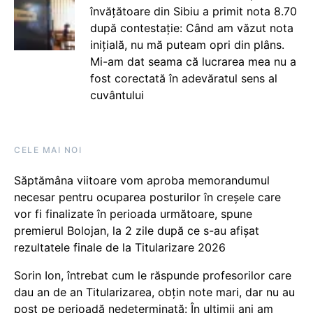
învățătoare din Sibiu a primit nota 8.70
după contestație: Când am văzut nota
inițială, nu mă puteam opri din plâns.
Mi-am dat seama că lucrarea mea nu a
fost corectată în adevăratul sens al
cuvântului
CELE MAI NOI
Săptămâna viitoare vom aproba memorandumul
necesar pentru ocuparea posturilor în creșele care
vor fi finalizate în perioada următoare, spune
premierul Bolojan, la 2 zile după ce s-au afișat
rezultatele finale de la Titularizare 2026
Sorin Ion, întrebat cum le răspunde profesorilor care
dau an de an Titularizarea, obțin note mari, dar nu au
post pe perioadă nedeterminată: În ultimii ani am