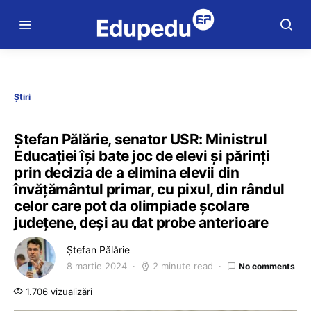
Știri
Ștefan Pălărie, senator USR: Ministrul
Educației își bate joc de elevi și părinți
prin decizia de a elimina elevii din
învățământul primar, cu pixul, din rândul
celor care pot da olimpiade școlare
județene, deși au dat probe anterioare
Ștefan Pălărie
8 martie 2024
2 minute read
No comments
1.706 vizualizări