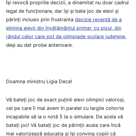
Își revocă propriile decizii, a dinamitat nu doar cadrul
legal de funcționare, dar își și bate joc de elevi și
părinți inclusiv prin frustranta
decizie recentă de a
elimina elevii din învățământul primar, cu pixul, din
rândul celor care pot da olimpiade școlare județene
,
deși au dat probe anterioare.
Doamna ministru Ligia Deca!
Vă bateți joc de exact puținii elevi olimpici valoroși,
cei pe care îi mai avem în paralel cu largile cohorte
incapabile să ia o notă 5 la o simulare. De aceia vă
bateți joc! Vă bateți joc de părinții aceia care încă
mai valorizează educația și își conving copiii că