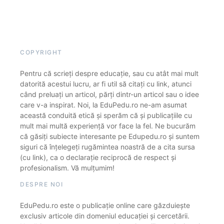
COPYRIGHT
Pentru că scrieți despre educație, sau cu atât mai mult
datorită acestui lucru, ar fi util să citați cu link, atunci
când preluați un articol, părți dintr-un articol sau o idee
care v-a inspirat. Noi, la EduPedu.ro ne-am asumat
această conduită etică și sperăm că și publicațiile cu
mult mai multă experiență vor face la fel. Ne bucurăm
că găsiți subiecte interesante pe Edupedu.ro și suntem
siguri că înțelegeți rugămintea noastră de a cita sursa
(cu link), ca o declarație reciprocă de respect și
profesionalism. Vă mulțumim!
DESPRE NOI
EduPedu.ro este o publicație online care găzduiește
exclusiv articole din domeniul educației și cercetării.