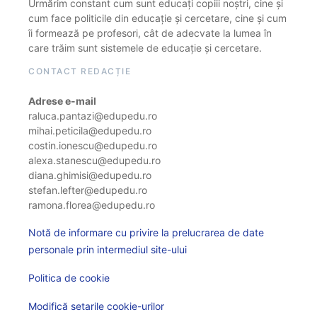
Urmărim constant cum sunt educați copiii noștri, cine și
cum face politicile din educație și cercetare, cine și cum
îi formează pe profesori, cât de adecvate la lumea în
care trăim sunt sistemele de educație și cercetare.
CONTACT REDACȚIE
Adrese e-mail
raluca.pantazi@edupedu.ro
mihai.peticila@edupedu.ro
costin.ionescu@edupedu.ro
alexa.stanescu@edupedu.ro
diana.ghimisi@edupedu.ro
stefan.lefter@edupedu.ro
ramona.florea@edupedu.ro
Notă de informare cu privire la prelucrarea de date
personale prin intermediul site-ului
Politica de cookie
Modifică setarile cookie-urilor