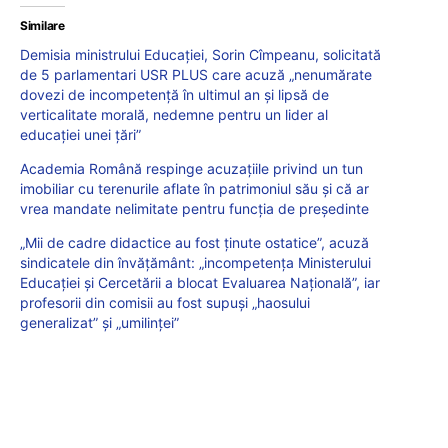
Similare
Demisia ministrului Educației, Sorin Cîmpeanu, solicitată
de 5 parlamentari USR PLUS care acuză „nenumărate
dovezi de incompetență în ultimul an și lipsă de
verticalitate morală, nedemne pentru un lider al
educației unei țări”
Academia Română respinge acuzațiile privind un tun
imobiliar cu terenurile aflate în patrimoniul său și că ar
vrea mandate nelimitate pentru funcția de președinte
„Mii de cadre didactice au fost ținute ostatice”, acuză
sindicatele din învățământ: „incompetența Ministerului
Educației și Cercetării a blocat Evaluarea Națională”, iar
profesorii din comisii au fost supuși „haosului
generalizat” și „umilinței”