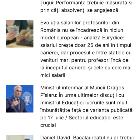
Țugui: Performanța trebuie măsurată și
prin câți absolvenți se angajează
Evoluția salariilor profesorilor din
România nu se încadrează în niciun
model european - analiză Eurydice:
salariul crește doar 25 de ani în timpul
carierei, dar procesul e între statele cu
venituri mari pentru profesori încă de
la începutul carierei și cele cu cele mai
mici salarii
Ministrul interimar al Muncii Dragos
Pîslaru: În urma ultimelor discuții cu
ministrul Educației lucrurile sunt mult
îmbunătățite față de varianta publicată
pe 17 iulie / Sectorul educației este
crucial
Daniel David: Bacalaureatul nu ar trebui