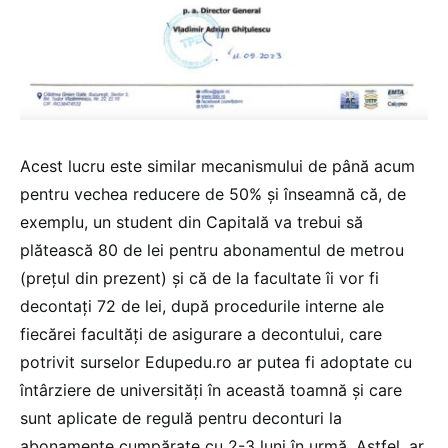
Acest lucru este similar mecanismului de până acum
pentru vechea reducere de 50% și înseamnă că, de
exemplu, un student din Capitală va trebui să
plătească 80 de lei pentru abonamentul de metrou
(prețul din prezent) și că de la facultate îi vor fi
decontați 72 de lei, după procedurile interne ale
fiecărei facultăți de asigurare a decontului, care
potrivit surselor Edupedu.ro ar putea fi adoptate cu
întârziere de universități în această toamnă și care
sunt aplicate de regulă pentru deconturi la
abonamente cumpărate cu 2-3 luni în urmă. Astfel, ar