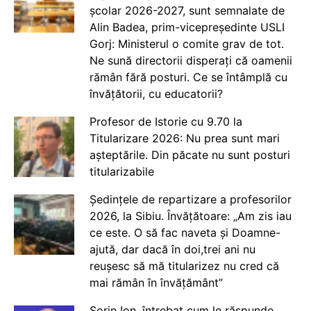
școlar 2026-2027, sunt semnalate de
Alin Badea, prim-vicepreședinte USLI
Gorj: Ministerul o comite grav de tot.
Ne sună directorii disperați că oamenii
rămân fără posturi. Ce se întâmplă cu
învățătorii, cu educatorii?
Profesor de Istorie cu 9.70 la
Titularizare 2026: Nu prea sunt mari
așteptările. Din păcate nu sunt posturi
titularizabile
Ședințele de repartizare a profesorilor
2026, la Sibiu. Învățătoare: „Am zis iau
ce este. O să fac naveta și Doamne-
ajută, dar dacă în doi,trei ani nu
reușesc să mă titularizez nu cred că
mai rămân în învățământ”
Sorin Ion, întrebat cum le răspunde