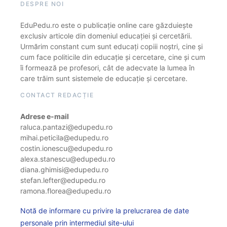
DESPRE NOI
EduPedu.ro este o publicație online care găzduiește
exclusiv articole din domeniul educației și cercetării.
Urmărim constant cum sunt educați copiii noștri, cine și
cum face politicile din educație și cercetare, cine și cum
îi formează pe profesori, cât de adecvate la lumea în
care trăim sunt sistemele de educație și cercetare.
CONTACT REDACȚIE
Adrese e-mail
raluca.pantazi@edupedu.ro
mihai.peticila@edupedu.ro
costin.ionescu@edupedu.ro
alexa.stanescu@edupedu.ro
diana.ghimisi@edupedu.ro
stefan.lefter@edupedu.ro
ramona.florea@edupedu.ro
Notă de informare cu privire la prelucrarea de date
personale prin intermediul site-ului