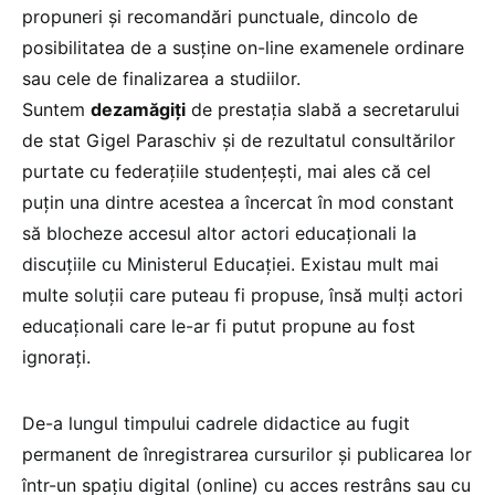
propuneri și recomandări punctuale, dincolo de
posibilitatea de a susține on-line examenele ordinare
sau cele de finalizarea a studiilor.
Suntem
dezamăgiți
de prestația slabă a secretarului
de stat Gigel Paraschiv și de rezultatul consultărilor
purtate cu federațiile studențești, mai ales că cel
puțin una dintre acestea a încercat în mod constant
să blocheze accesul altor actori educaționali la
discuțiile cu Ministerul Educației. Existau mult mai
multe soluții care puteau fi propuse, însă mulți actori
educaționali care le-ar fi putut propune au fost
ignorați.
De-a lungul timpului cadrele didactice au fugit
permanent de înregistrarea cursurilor și publicarea lor
într-un spațiu digital (online) cu acces restrâns sau cu