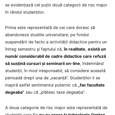
se evidențiază cel puțin două categorii de risc major
în rândul studenților.
Prima este reprezentată de cei care doresc să
abandoneze studiile universitare, pe fondul
suspendării de facto a activității didactice pentru un
întreg semestru și faptului că,
în realitate,
există un
număr considerabil de cadre didactice care refuză
să susțină cursuri și seminarii on-line
, îndemnând
studenții, în mod iresponsabil, să considere această
perioadă drept una de „vacanță”. Studenților li se
inspiră astfel sentimentul puternic că
„fac facultate
degeaba”
sau că „plătesc taxe degeaba”.
A doua categorie de risc major este reprezentată de
studenții care fie
nu au acces la tehnologie (laptop,