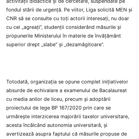
activității didactice și de cercetare, suspendate pe
fondul stării de urgență. Pe viitor, Liga solicită MEN și
CNR să se consulte cu toți actorii interesați, nu doar
cu cei „agreați”, studenții considerând măsurile și
propunerile Ministerului în materie de învățământ
superior drept „slabe” și „dezamăgitoare”.
Totodată, organizația se opune complet inițiativelor
absurde de echivalare a examenului de Bacalaureat
cu media anilor de liceu, precum și adoptării
proiectului de lege BP 167/2020 prin care se
urmărește interzicerea majorării taxelor universitare,
acesta încălcând autonomia universitară, şi
avertizează asupra faptului că măsurile propuse de