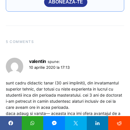
ABONEAZĂ-TE
5 COMMENTS
valentin
spune:
10 aprilie 2020 la 17:13
sunt cadru didactic tanar (30 ani impliniti), din invatamantul
superior tehnic, dar totusi cu niste experienta in lucrul cu
studentii inca din perioada masteratului. cei 3 ani de doctorat
i-am petrecut in camin studentesc alaturi inclusiv de cei la
care aveam ore in acea perioada.
daca adaug si varsta— aceasta inca imi ofera avantajul de a
comunica altfel cu ei, iar acestea ma fac sa am o anumita
parere despre continutul articolului.