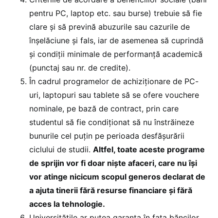
pentru PC, laptop etc. sau burse) trebuie să fie
clare și să prevină abuzurile sau cazurile de
înșelăciune și fals, iar de asemenea să cuprindă
și condiții minimale de performanţă academică
(punctaj sau nr. de credite).
În cadrul programelor de achiziționare de PC-
uri, laptopuri sau tablete să se ofere vouchere
nominale, pe bază de contract, prin care
studentul să fie condiționat să nu înstrăineze
bunurile cel puțin pe perioada desfășurării
ciclului de studii.
Altfel, toate aceste programe
de sprijin vor fi doar niște afaceri, care nu își
vor atinge nicicum scopul generos declarat de
a ajuta tinerii fără resurse financiare și fără
acces la tehnologie.
Universitățile ar putea garanta în fața băncilor