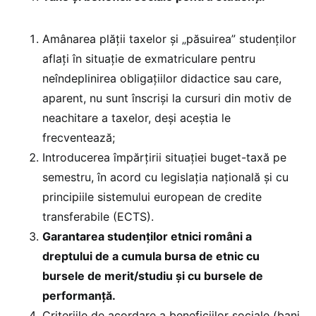
Amânarea plăţii taxelor şi „păsuirea” studenţilor
aflaţi în situaţie de exmatriculare pentru
neîndeplinirea obligaţiilor didactice sau care,
aparent, nu sunt înscriși la cursuri din motiv de
neachitare a taxelor, deși aceștia le
frecventează;
Introducerea împărțirii situației buget-taxă pe
semestru, în acord cu legislația națională și cu
principiile sistemului european de credite
transferabile (ECTS).
Garantarea studenților etnici români a
dreptului de a cumula bursa de etnic cu
bursele de merit/studiu și cu bursele de
performanță.
Criteriile de acordare a beneficiilor sociale (bani