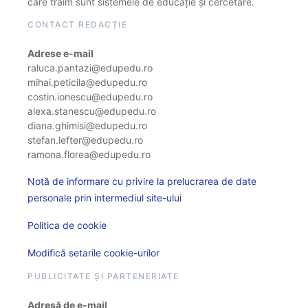
care trăim sunt sistemele de educație și cercetare.
CONTACT REDACȚIE
Adrese e-mail
raluca.pantazi@edupedu.ro
mihai.peticila@edupedu.ro
costin.ionescu@edupedu.ro
alexa.stanescu@edupedu.ro
diana.ghimisi@edupedu.ro
stefan.lefter@edupedu.ro
ramona.florea@edupedu.ro
Notă de informare cu privire la prelucrarea de date
personale prin intermediul site-ului
Politica de cookie
Modifică setarile cookie-urilor
PUBLICITATE ȘI PARTENERIATE
Adresă de e-mail