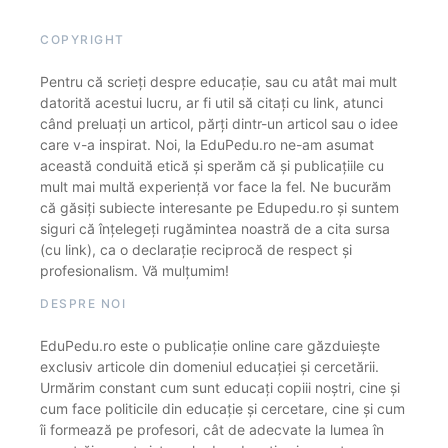
COPYRIGHT
Pentru că scrieți despre educație, sau cu atât mai mult
datorită acestui lucru, ar fi util să citați cu link, atunci
când preluați un articol, părți dintr-un articol sau o idee
care v-a inspirat. Noi, la EduPedu.ro ne-am asumat
această conduită etică și sperăm că și publicațiile cu
mult mai multă experiență vor face la fel. Ne bucurăm
că găsiți subiecte interesante pe Edupedu.ro și suntem
siguri că înțelegeți rugămintea noastră de a cita sursa
(cu link), ca o declarație reciprocă de respect și
profesionalism. Vă mulțumim!
DESPRE NOI
EduPedu.ro este o publicație online care găzduiește
exclusiv articole din domeniul educației și cercetării.
Urmărim constant cum sunt educați copiii noștri, cine și
cum face politicile din educație și cercetare, cine și cum
îi formează pe profesori, cât de adecvate la lumea în