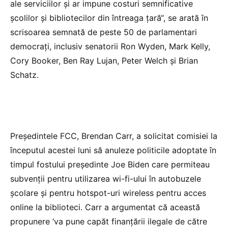
ale serviciilor şi ar impune costuri semnificative
şcolilor şi bibliotecilor din întreaga ţară“, se arată în
scrisoarea semnată de peste 50 de parlamentari
democraţi, inclusiv senatorii Ron Wyden, Mark Kelly,
Cory Booker, Ben Ray Lujan, Peter Welch şi Brian
Schatz.
Preşedintele FCC, Brendan Carr, a solicitat comisiei la
începutul acestei luni să anuleze politicile adoptate în
timpul fostului preşedinte Joe Biden care permiteau
subvenţii pentru utilizarea wi-fi-ului în autobuzele
şcolare şi pentru hotspot-uri wireless pentru acces
online la biblioteci. Carr a argumentat că această
propunere ‘va pune capăt finanţării ilegale de către