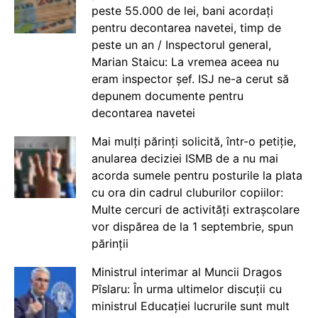
peste 55.000 de lei, bani acordați
pentru decontarea navetei, timp de
peste un an / Inspectorul general,
Marian Staicu: La vremea aceea nu
eram inspector șef. ISJ ne-a cerut să
depunem documente pentru
decontarea navetei
Mai mulți părinți solicită, într-o petiție,
anularea deciziei ISMB de a nu mai
acorda sumele pentru posturile la plata
cu ora din cadrul cluburilor copiilor:
Multe cercuri de activități extrașcolare
vor dispărea de la 1 septembrie, spun
părinții
Ministrul interimar al Muncii Dragos
Pîslaru: În urma ultimelor discuții cu
ministrul Educației lucrurile sunt mult