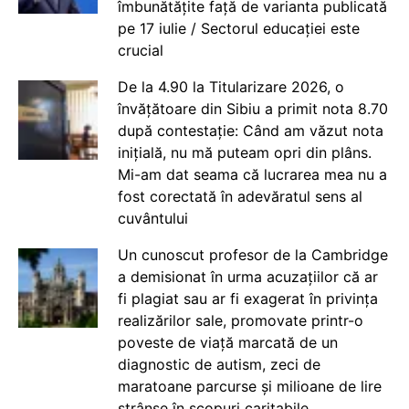
îmbunătățite față de varianta publicată
pe 17 iulie / Sectorul educației este
crucial
De la 4.90 la Titularizare 2026, o
învățătoare din Sibiu a primit nota 8.70
după contestație: Când am văzut nota
inițială, nu mă puteam opri din plâns.
Mi-am dat seama că lucrarea mea nu a
fost corectată în adevăratul sens al
cuvântului
Un cunoscut profesor de la Cambridge
a demisionat în urma acuzațiilor că ar
fi plagiat sau ar fi exagerat în privința
realizărilor sale, promovate printr-o
poveste de viață marcată de un
diagnostic de autism, zeci de
maratoane parcurse și milioane de lire
strânse în scopuri caritabile