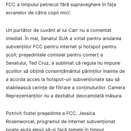
FCC a timpului petrecut fără supraveghere în faţa
ecranelor de către copii mici’.
Un purtător de cuvânt al lui Carr nu a comentat
imediat. În mai, Senatul SUA a votat pentru anularea
subvenţiilor FCC pentru internet şi hotspot pentru
şcoli; preşedintele comisiei pentru comerţ a
Senatului, Ted Cruz, a subliniat că regula nu impune
şcolilor să obţină consimţământul părinţilor înainte de
a acorda acces la hotspot-uri subvenţionate sau să
stabilească cerinţe de filtrare a conţinuturilor. Camera
Reprezentanţilor nu a dezbătut deocamdată măsura.
Potrivit fostei preşedinte a FCC, Jessica
Rosenworcel, programul de internet subvenţionat
poate ajuta elevii să-şi facă temele în timpul