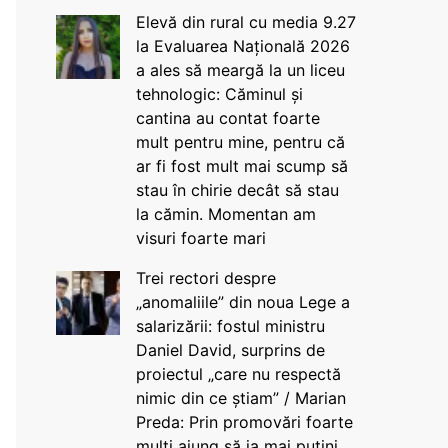
Elevă din rural cu media 9.27
la Evaluarea Națională 2026
a ales să meargă la un liceu
tehnologic: Căminul și
cantina au contat foarte
mult pentru mine, pentru că
ar fi fost mult mai scump să
stau în chirie decât să stau
la cămin. Momentan am
visuri foarte mari
Trei rectori despre
„anomaliile” din noua Lege a
salarizării: fostul ministru
Daniel David, surprins de
proiectul „care nu respectă
nimic din ce știam” / Marian
Preda: Prin promovări foarte
mulți ajung să ia mai puțini