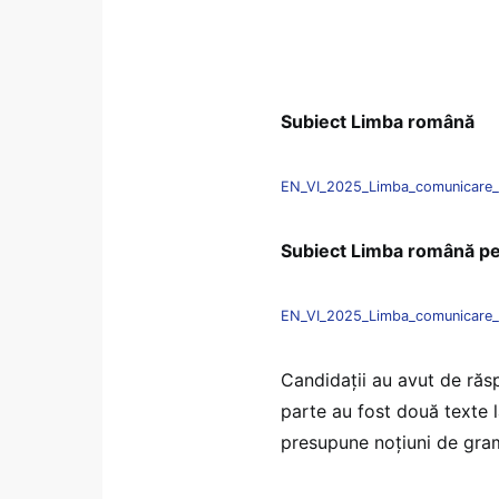
Subiect Limba română
EN_VI_2025_Limba_comunicare_
Subiect Limba română pent
EN_VI_2025_Limba_comunicare_
Candidații au avut de răsp
parte au fost două texte l
presupune noțiuni de gra