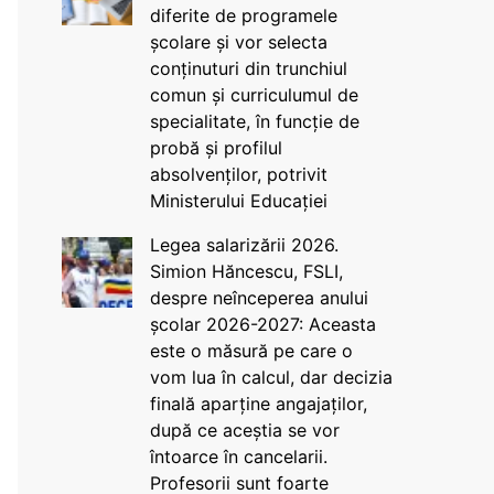
diferite de programele
școlare și vor selecta
conținuturi din trunchiul
comun și curriculumul de
specialitate, în funcție de
probă și profilul
absolvenților, potrivit
Ministerului Educației
Legea salarizării 2026.
Simion Hăncescu, FSLI,
despre neînceperea anului
școlar 2026-2027: Aceasta
este o măsură pe care o
vom lua în calcul, dar decizia
finală aparține angajaților,
după ce aceștia se vor
întoarce în cancelarii.
Profesorii sunt foarte