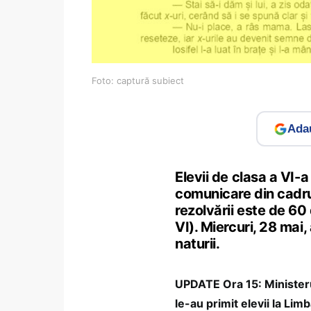
Foto: captură subiect
Adau
Elevii de clasa a VI-
comunicare din cadru
rezolvării este de 60
VI). Miercuri, 28 mai,
naturii.
UPDATE Ora 15: Ministerul
le-au primit elevii la Li