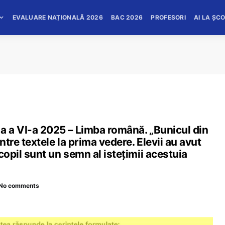
EVALUARE NAȚIONALĂ 2026
BAC 2026
PROFESORI
AI LA ȘC
a a VI-a 2025 – Limba română. „Bunicul din
ntre textele la prima vedere. Elevii au avut
copil sunt un semn al istețimii acestuia
No comments