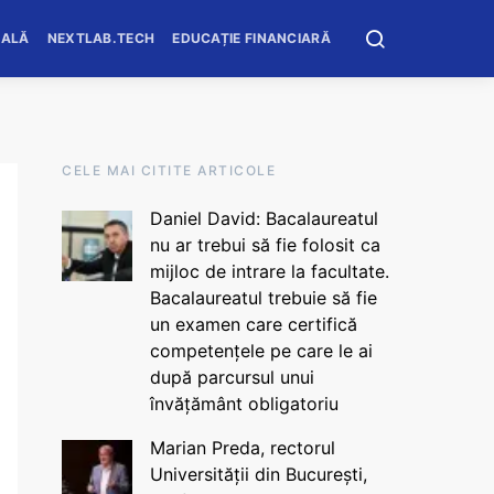
OALĂ
NEXTLAB.TECH
EDUCAȚIE FINANCIARĂ
CELE MAI CITITE ARTICOLE
Daniel David: Bacalaureatul
nu ar trebui să fie folosit ca
mijloc de intrare la facultate.
Bacalaureatul trebuie să fie
un examen care certifică
competențele pe care le ai
după parcursul unui
învățământ obligatoriu
Marian Preda, rectorul
Universității din București,