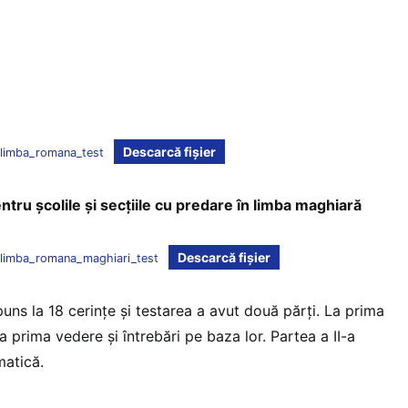
Descarcă fișier
limba_romana_test
ru școlile și secțiile cu predare în limba maghiară
Descarcă fișier
limba_romana_maghiari_test
uns la 18 cerințe și testarea a avut două părți. La prima
a prima vedere și întrebări pe baza lor. Partea a II-a
matică.