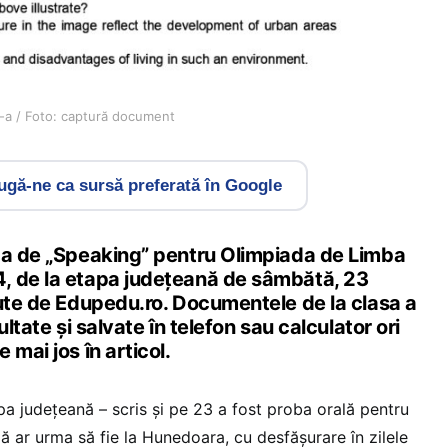
I-a / Foto: captură document
gă-ne ca sursă preferată în Google
ba de „Speaking” pentru Olimpiada de Limba
, de la etapa județeană de sâmbătă, 23
nute de Edupedu.ro. Documentele de la clasa a
ultate și salvate în telefon sau calculator ori
 mai jos în articol.
pa județeană – scris și pe 23 a fost proba orală pentru
 ar urma să fie la Hunedoara, cu desfășurare în zilele