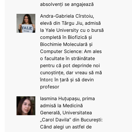
absolvenți se angajează
Andra-Gabriela Cîrstoiu,
elevă din Târgu Jiu, admisă
la Yale University cu o bursă
completă în Biofizică și
Biochimie Moleculară și
Computer Science: Am ales
o facultate în străinătate
pentru că pot deprinde noi
cunoștințe, dar vreau să mă
întorc în țară și să devin
profesor
Iasmina Huțupașu, prima
admisă la Medicină
Generală, Universitatea
„Carol Davila” din București:
Când alegi un astfel de