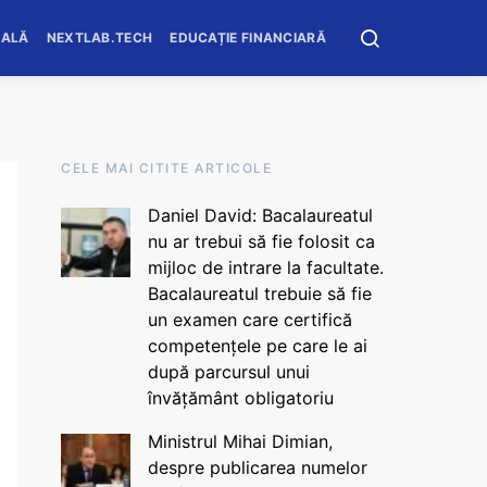
OALĂ
NEXTLAB.TECH
EDUCAȚIE FINANCIARĂ
CELE MAI CITITE ARTICOLE
Daniel David: Bacalaureatul
nu ar trebui să fie folosit ca
mijloc de intrare la facultate.
Bacalaureatul trebuie să fie
un examen care certifică
competențele pe care le ai
după parcursul unui
învățământ obligatoriu
Ministrul Mihai Dimian,
despre publicarea numelor