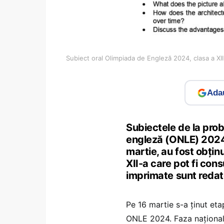
Subiect oral Olimpiada de Engleză 2024, clasa a XI
Adau
Subiectele de la pro
engleză (ONLE) 2024
martie, au fost obți
XII-a care pot fi cons
imprimate sunt redate
Pe 16 martie s-a ținut eta
ONLE 2024. Faza națională