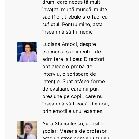
drum, care necesită mult
învățat, multă muncă, multe
sacrificii, trebuie s-o faci cu
sufletul. Pentru mine, asta
înseamnă să fii medic
Luciana Antoci, despre
examenul suplimentar de
admitere la liceu: Directorii
pot alege o probă de
interviu, o scrisoare de
intenție. Sunt atâtea forme
de evaluare care nu pun
presiune pe copii, care nu
înseamnă să treacă, din nou,
prin emoțiile unui examen
Aura Stănculescu, consilier
școlar: Meseria de profesor
este un stres continuu și unii