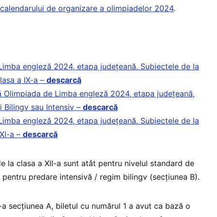
t calendarului de organizare a olimpiadelor 2024
.
Limba engleză 2024, etapa județeană. Subiectele de la
lasa a IX-a –
descarcă
ă Olimpiada de Limba engleză 2024, etapa județeană,
i Bilingv sau Intensiv –
descarcă
Limba engleză 2024, etapa județeană. Subiectele de la
 XI-a –
descarcă
 la clasa a XII-a sunt atât pentru nivelul standard de
i pentru predare intensivă / regim bilingv (secțiunea B).
-a secțiunea A, biletul cu numărul 1 a avut ca bază o