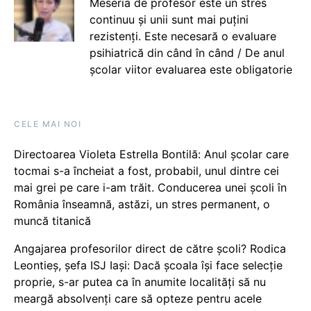
Meseria de profesor este un stres
continuu și unii sunt mai puțini
rezistenți. Este necesară o evaluare
psihiatrică din când în când / De anul
școlar viitor evaluarea este obligatorie
CELE MAI NOI
Directoarea Violeta Estrella Bontilă: Anul școlar care
tocmai s-a încheiat a fost, probabil, unul dintre cei
mai grei pe care i-am trăit. Conducerea unei școli în
România înseamnă, astăzi, un stres permanent, o
muncă titanică
Angajarea profesorilor direct de către școli? Rodica
Leontieș, șefa ISJ Iași: Dacă școala își face selecție
proprie, s-ar putea ca în anumite localități să nu
meargă absolvenți care să opteze pentru acele