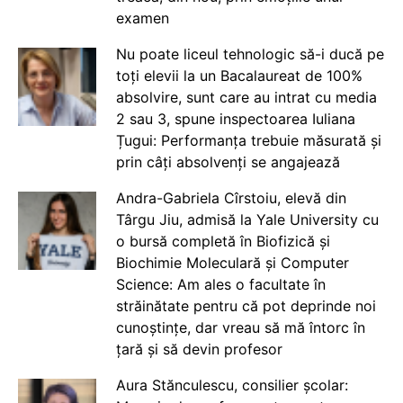
examen
Nu poate liceul tehnologic să-i ducă pe
toți elevii la un Bacalaureat de 100%
absolvire, sunt care au intrat cu media
2 sau 3, spune inspectoarea Iuliana
Țugui: Performanța trebuie măsurată și
prin câți absolvenți se angajează
Andra-Gabriela Cîrstoiu, elevă din
Târgu Jiu, admisă la Yale University cu
o bursă completă în Biofizică și
Biochimie Moleculară și Computer
Science: Am ales o facultate în
străinătate pentru că pot deprinde noi
cunoștințe, dar vreau să mă întorc în
țară și să devin profesor
Aura Stănculescu, consilier școlar: