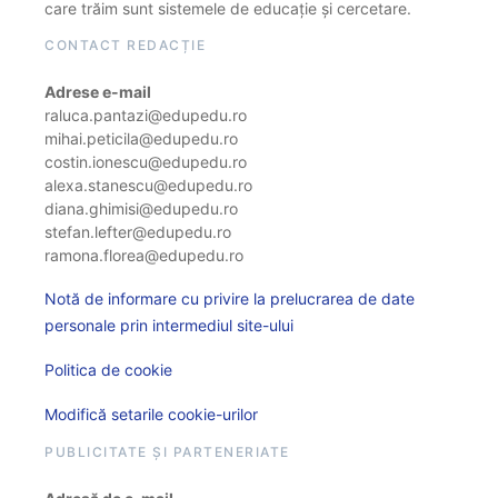
care trăim sunt sistemele de educație și cercetare.
CONTACT REDACȚIE
Adrese e-mail
raluca.pantazi@edupedu.ro
mihai.peticila@edupedu.ro
costin.ionescu@edupedu.ro
alexa.stanescu@edupedu.ro
diana.ghimisi@edupedu.ro
stefan.lefter@edupedu.ro
ramona.florea@edupedu.ro
Notă de informare cu privire la prelucrarea de date
personale prin intermediul site-ului
Politica de cookie
Modifică setarile cookie-urilor
PUBLICITATE ȘI PARTENERIATE