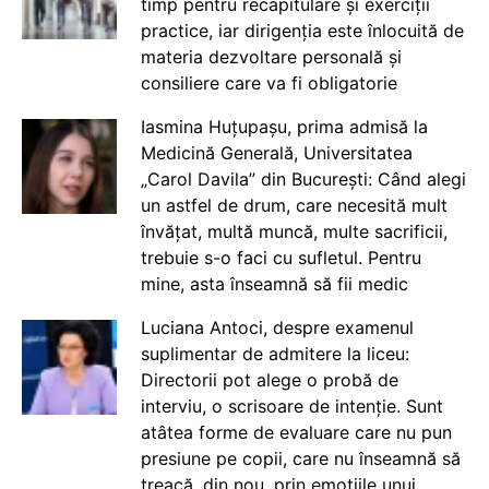
timp pentru recapitulare și exerciții
practice, iar dirigenția este înlocuită de
materia dezvoltare personală și
consiliere care va fi obligatorie
Iasmina Huțupașu, prima admisă la
Medicină Generală, Universitatea
„Carol Davila” din București: Când alegi
un astfel de drum, care necesită mult
învățat, multă muncă, multe sacrificii,
trebuie s-o faci cu sufletul. Pentru
mine, asta înseamnă să fii medic
Luciana Antoci, despre examenul
suplimentar de admitere la liceu:
Directorii pot alege o probă de
interviu, o scrisoare de intenție. Sunt
atâtea forme de evaluare care nu pun
presiune pe copii, care nu înseamnă să
treacă, din nou, prin emoțiile unui