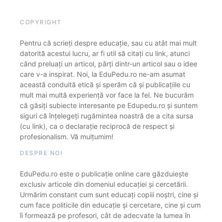
COPYRIGHT
Pentru că scrieți despre educație, sau cu atât mai mult
datorită acestui lucru, ar fi util să citați cu link, atunci
când preluați un articol, părți dintr-un articol sau o idee
care v-a inspirat. Noi, la EduPedu.ro ne-am asumat
această conduită etică și sperăm că și publicațiile cu
mult mai multă experiență vor face la fel. Ne bucurăm
că găsiți subiecte interesante pe Edupedu.ro și suntem
siguri că înțelegeți rugămintea noastră de a cita sursa
(cu link), ca o declarație reciprocă de respect și
profesionalism. Vă mulțumim!
DESPRE NOI
EduPedu.ro este o publicație online care găzduiește
exclusiv articole din domeniul educației și cercetării.
Urmărim constant cum sunt educați copiii noștri, cine și
cum face politicile din educație și cercetare, cine și cum
îi formează pe profesori, cât de adecvate la lumea în