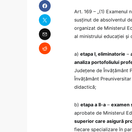
Art. 169 – „(1) Examenul na
susţinut de absolventul d
organizat de Ministerul E
al ministrului educaţiei şi 
a)
etapa I, eliminatorie
–
analiza portofoliului pro
Judeţene de Învăţământ Pr
Învăţământ Preuniversitar 
didactică;
b)
etapa a II-a
–
examen s
aprobate de Ministerul Ed
superior care asigură pro
fiecare specializare în par