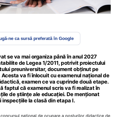
gă-ne ca sursă preferată în Google
vat se va mai organiza până în anul 2027
 stabilite de Legea 1/2011, potrivit proiectului
ului preuniversitar, document obținut pe
Acesta va fi înlocuit cu examenul național de
 didactică, examen ce va cuprinde două etape.
 faptul că examenul scris va fi realizat în
țile de științe ale educației. De menționat
 inspecțiile la clasă din etapa I.
, concursul naţional de ocupare a posturilor didactice de