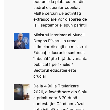
posturile la plata cu ora din
cadrul cluburilor copiilor:
Multe cercuri de activități
extrașcolare vor dispărea de
la 1 septembrie, spun părinții
Ministrul interimar al Muncii
Dragos Pîslaru: În urma
ultimelor discuții cu ministrul
Educației lucrurile sunt mult
îmbunătățite față de varianta
publicată pe 17 iulie /
Sectorul educației este
crucial
De la 4.90 la Titularizare
2026, o învățătoare din Sibiu
a primit nota 8.70 după
contestație: Când am văzut
nota inițială, nu mă puteam