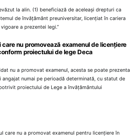
evăzut la alin. (1) beneficiază de aceleaşi drepturi ca
stemul de învăţământ preuniversitar, licenţiat în cariera
 vigoare a prezentei legi.”
i care nu promovează examenul de licențiere
 conform proiectului de lege Deca
ndidat nu a promovat examenul, acesta se poate prezenta
fi angajat numai pe perioadă determinată, cu statut de
 potrivit proiectului de Lege a învățământului
tul care nu a promovat examenul pentru licenţiere în