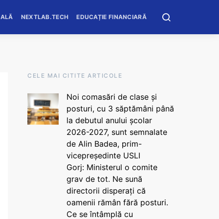
OALĂ
NEXTLAB.TECH
EDUCAȚIE FINANCIARĂ
CELE MAI CITITE ARTICOLE
Noi comasări de clase și
posturi, cu 3 săptămâni până
la debutul anului școlar
2026-2027, sunt semnalate
de Alin Badea, prim-
vicepreședinte USLI
Gorj: Ministerul o comite
grav de tot. Ne sună
directorii disperați că
oamenii rămân fără posturi.
Ce se întâmplă cu