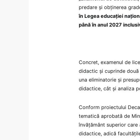
predare şi obţinerea gradel
în Legea educaţiei naţion
până în anul 2027 inclusi
Concret, examenul de lice
didactic și cuprinde două
una eliminatorie și presup
didactice, cât și analiza p
Conform proiectului Deca,
tematică aprobată de Minis
învăţământ superior care 
didactice, adică facultățil