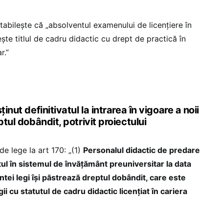
 stabilește că „absolventul examenului de licenţiere în
te titlul de cadru didactic cu drept de practică în
r.”
inut definitivatul la intrarea în vigoare a noii
ptul dobândit, potrivit proiectului
de lege la art 170: „(1)
Personalul didactic de predare
tul în sistemul de învăţământ preuniversitar la data
entei legi îşi păstrează dreptul dobândit, care este
ii cu statutul de cadru didactic licenţiat în cariera