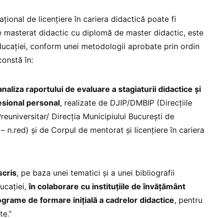
ţional de licenţiere în cariera didactică poate fi
e masterat didactic cu diplomă de master didactic, este
ducaţiei, conform unei metodologii aprobate prin ordin
constă în:
analiza raportului de evaluare a stagiaturii didactice şi
fesional personal
, realizate de DJIP/DMBIP (Direcţiile
euniversitar/ Direcţia Municipiului Bucureşti de
– n.red) şi de Corpul de mentorat şi licenţiere în cariera
cris
, pe baza unei tematici şi a unei bibliografii
ucaţiei,
în colaborare cu instituţiile de învăţământ
grame de formare iniţială a cadrelor didactice
, pentru
te.”