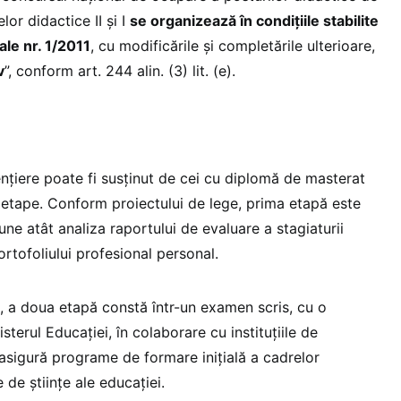
or didactice II şi I
se organizează în condiţiile stabilite
ale nr. 1/2011
, cu modificările şi completările ulterioare,
v
”, conform art. 244 alin. (3) lit. (e).
nțiere poate fi susținut de cei cu diplomă de masterat
 etape. Conform proiectului de lege, prima etapă este
une atât analiza raportului de evaluare a stagiaturii
ortofoliului profesional personal.
 a doua etapă constă într-un examen scris, cu o
terul Educației, în colaborare cu instituțiile de
asigură programe de formare iniţială a cadrelor
e de științe ale educației.