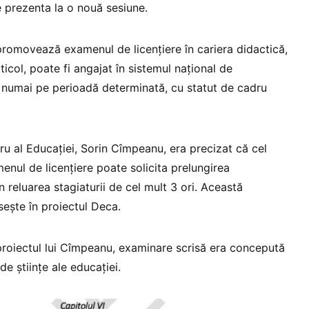
e prezenta la o nouă sesiune.
 promovează examenul de licenţiere în cariera didactică,
rticol, poate fi angajat în sistemul naţional de
 numai pe perioadă determinată, cu statut de cadru
stru al Educației, Sorin Cîmpeanu, era precizat că cel
ul de licențiere poate solicita prelungirea
 reluarea stagiaturii de cel mult 3 ori. Această
ește în proiectul Deca.
proiectul lui Cîmpeanu, examinare scrisă era concepută
de științe ale educației.