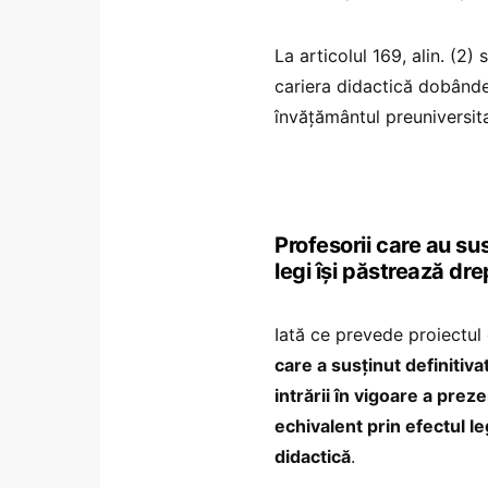
La articolul 169, alin. (2)
cariera didactică dobândeş
învăţământul preuniversita
Profesorii care au susț
legi își păstrează dre
Iată ce prevede proiectul 
care a susţinut definitiva
intrării în vigoare a prez
echivalent prin efectul leg
didactică
.