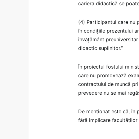
cariera didactică se poat
(4) Participantul care nu
în condiţiile prezentului a
învăţământ preuniversitar
didactic suplinitor.”
În proiectul fostului mini
care nu promovează examen
contractului de muncă prin
prevedere nu se mai regăs
De menționat este că, în 
fără implicare facultăților 