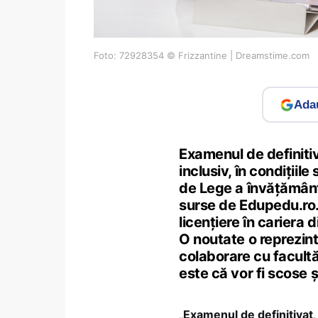
Foto: 72928354 © Frizzantine | Dreamstime.com
Adau
Examenul de definiti
inclusiv, în condițiile
de Lege a învățământ
surse de Edupedu.ro. 
licențiere în cariera
O noutate o reprezintă
colaborare cu facultă
este că vor fi scose și
„
Examenul de definitivat