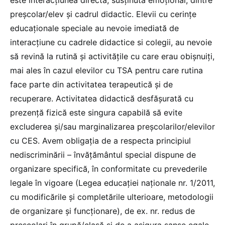
preșcolar/elev și cadrul didactic. Elevii cu cerințe
educaționale speciale au nevoie imediată de
interacțiune cu cadrele didactice si colegii, au nevoie
să revină la rutină și activitățile cu care erau obișnuiți,
mai ales în cazul elevilor cu TSA pentru care rutina
face parte din activitatea terapeutică și de
recuperare. Activitatea didactică desfășurată cu
prezență fizică este singura capabilă să evite
excluderea şi/sau marginalizarea preșcolarilor/elevilor
cu CES. Avem obligația de a respecta principiul
nediscriminării – învățământul special dispune de
organizare specifică, în conformitate cu prevederile
legale în vigoare (Legea educației naționale nr. 1/2011,
cu modificările și completările ulterioare, metodologii
de organizare și funcționare), de ex. nr. redus de
preșcolari în grupă/clasă și de a asigura șanse egale