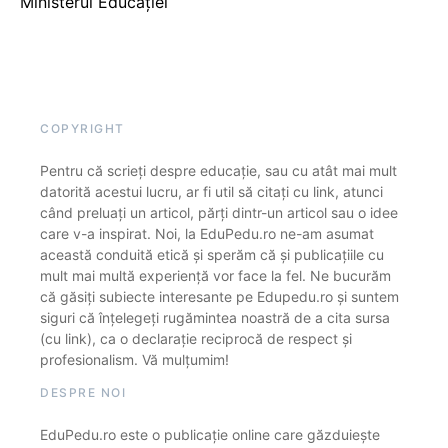
Ministerul Educației
COPYRIGHT
Pentru că scrieți despre educație, sau cu atât mai mult
datorită acestui lucru, ar fi util să citați cu link, atunci
când preluați un articol, părți dintr-un articol sau o idee
care v-a inspirat. Noi, la EduPedu.ro ne-am asumat
această conduită etică și sperăm că și publicațiile cu
mult mai multă experiență vor face la fel. Ne bucurăm
că găsiți subiecte interesante pe Edupedu.ro și suntem
siguri că înțelegeți rugămintea noastră de a cita sursa
(cu link), ca o declarație reciprocă de respect și
profesionalism. Vă mulțumim!
DESPRE NOI
EduPedu.ro este o publicație online care găzduiește