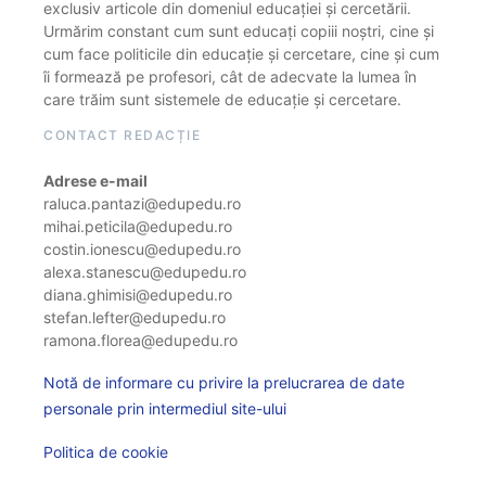
exclusiv articole din domeniul educației și cercetării.
Urmărim constant cum sunt educați copiii noștri, cine și
cum face politicile din educație și cercetare, cine și cum
îi formează pe profesori, cât de adecvate la lumea în
care trăim sunt sistemele de educație și cercetare.
CONTACT REDACȚIE
Adrese e-mail
raluca.pantazi@edupedu.ro
mihai.peticila@edupedu.ro
costin.ionescu@edupedu.ro
alexa.stanescu@edupedu.ro
diana.ghimisi@edupedu.ro
stefan.lefter@edupedu.ro
ramona.florea@edupedu.ro
Notă de informare cu privire la prelucrarea de date
personale prin intermediul site-ului
Politica de cookie