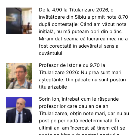
De la 4.90 la Titularizare 2026, o
învățătoare din Sibiu a primit nota 8.70
după contestație: Când am văzut nota
inițială, nu mă puteam opri din plâns.
Mi-am dat seama că lucrarea mea nu a
fost corectată în adevăratul sens al
cuvântului
Profesor de Istorie cu 9.70 la
Titularizare 2026: Nu prea sunt mari
așteptările. Din păcate nu sunt posturi
titularizabile
Sorin Ion, întrebat cum le răspunde
profesorilor care dau an de an
Titularizarea, obțin note mari, dar nu au
post pe perioadă nedeterminată: În
ultimii ani am încercat să ținem cât se
poate de bine sub control posturile