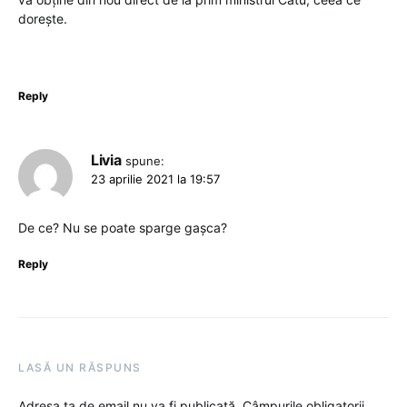
dorește.
Reply
Livia
spune:
23 aprilie 2021 la 19:57
De ce? Nu se poate sparge gaşca?
Reply
LASĂ UN RĂSPUNS
Adresa ta de email nu va fi publicată.
Câmpurile obligatorii