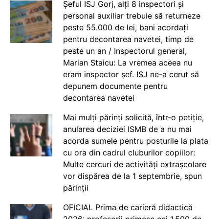
Șeful ISJ Gorj, alți 8 inspectori și
personal auxiliar trebuie să returneze
peste 55.000 de lei, bani acordați
pentru decontarea navetei, timp de
peste un an / Inspectorul general,
Marian Staicu: La vremea aceea nu
eram inspector șef. ISJ ne-a cerut să
depunem documente pentru
decontarea navetei
Mai mulți părinți solicită, într-o petiție,
anularea deciziei ISMB de a nu mai
acorda sumele pentru posturile la plata
cu ora din cadrul cluburilor copiilor:
Multe cercuri de activități extrașcolare
vor dispărea de la 1 septembrie, spun
părinții
OFICIAL Prima de carieră didactică
2026: profesorii primesc cei 1.500 de