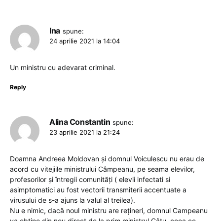
Ina
spune:
24 aprilie 2021 la 14:04
Un ministru cu adevarat criminal.
Reply
Alina Constantin
spune:
23 aprilie 2021 la 21:24
Doamna Andreea Moldovan și domnul Voiculescu nu erau de
acord cu vitejiile ministrului Câmpeanu, pe seama elevilor,
profesorilor și întregii comunități ( elevii infectati si
asimptomatici au fost vectorii transmiterii accentuate a
virusului de s-a ajuns la valul al treilea).
Nu e nimic, dacă noul ministru are rețineri, domnul Campeanu
va obține din nou direct de la prim ministrul Câtu, ceea ce