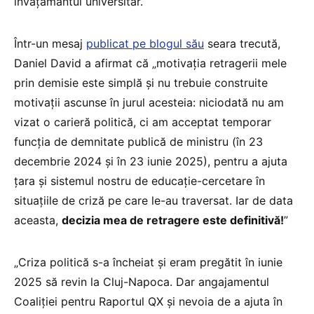
învățământul universitar.
Într-un mesaj
publicat pe blogul său
seara trecută,
Daniel David a afirmat că „motivația retragerii mele
prin demisie este simplă și nu trebuie construite
motivații ascunse în jurul acesteia: niciodată nu am
vizat o carieră politică, ci am acceptat temporar
funcția de demnitate publică de ministru (în 23
decembrie 2024 și în 23 iunie 2025), pentru a ajuta
țara și sistemul nostru de educație-cercetare în
situațiile de criză pe care le-au traversat. Iar de data
aceasta,
decizia mea de retragere este definitivă!
”
„Criza politică s-a încheiat și eram pregătit în iunie
2025 să revin la Cluj-Napoca. Dar angajamentul
Coaliției pentru Raportul QX și nevoia de a ajuta în