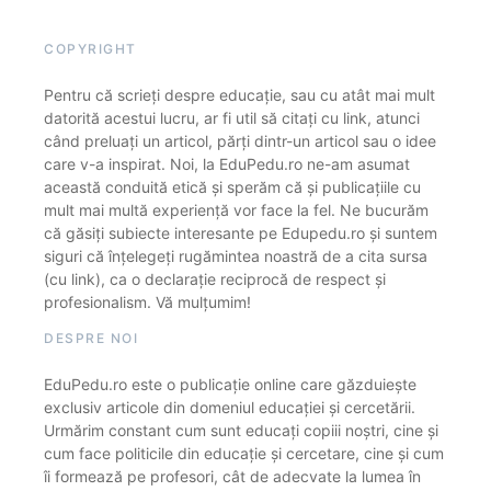
COPYRIGHT
Pentru că scrieți despre educație, sau cu atât mai mult
datorită acestui lucru, ar fi util să citați cu link, atunci
când preluați un articol, părți dintr-un articol sau o idee
care v-a inspirat. Noi, la EduPedu.ro ne-am asumat
această conduită etică și sperăm că și publicațiile cu
mult mai multă experiență vor face la fel. Ne bucurăm
că găsiți subiecte interesante pe Edupedu.ro și suntem
siguri că înțelegeți rugămintea noastră de a cita sursa
(cu link), ca o declarație reciprocă de respect și
profesionalism. Vă mulțumim!
DESPRE NOI
EduPedu.ro este o publicație online care găzduiește
exclusiv articole din domeniul educației și cercetării.
Urmărim constant cum sunt educați copiii noștri, cine și
cum face politicile din educație și cercetare, cine și cum
îi formează pe profesori, cât de adecvate la lumea în