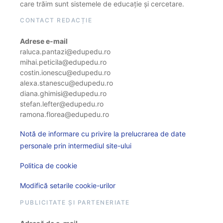
care trăim sunt sistemele de educație și cercetare.
CONTACT REDACȚIE
Adrese e-mail
raluca.pantazi@edupedu.ro
mihai.peticila@edupedu.ro
costin.ionescu@edupedu.ro
alexa.stanescu@edupedu.ro
diana.ghimisi@edupedu.ro
stefan.lefter@edupedu.ro
ramona.florea@edupedu.ro
Notă de informare cu privire la prelucrarea de date
personale prin intermediul site-ului
Politica de cookie
Modifică setarile cookie-urilor
PUBLICITATE ȘI PARTENERIATE