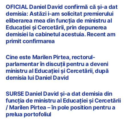
OFICIAL Daniel David confirmă că și-a dat
demisia: Astăzi i-am solicitat premierului
eliberarea mea din funcția de ministru al
Educației și Cercetării, prin depunerea
demisiei la cabinetul acestuia. Recent am
primit confirmarea
Cine este Marilen Pirtea, rectorul-
parlamentar în discuții pentru a deveni
ministru al Educației și Cercetării, după
demisia lui Daniel David
SURSE Daniel David și-a dat demisia din
funcția de ministru al Educației și Cercetării
/ Marilen Pirtea – în pole position pentru a
prelua portofoliul