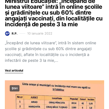
Ministrul Educației: „Începând de
lunea viitoare” intră în online școlile
și grădinițele cu sub 60% dintre
angajați vaccinați, din localitățile cu
incidență de peste 3 la mie
10 ianuarie 2022
R.P.
„Începând de lunea viitoare”, intră în sistem online
școlile și grădinițele cu sub 60% dintre angajați
vaccinați, aflate în localitățile cu o incidență a
infectării de peste 3 la mie,…
Vezi articolul
Știri