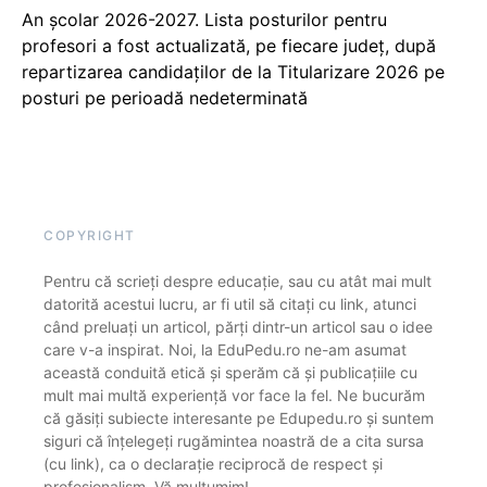
An școlar 2026-2027. Lista posturilor pentru
profesori a fost actualizată, pe fiecare județ, după
repartizarea candidaților de la Titularizare 2026 pe
posturi pe perioadă nedeterminată
COPYRIGHT
Pentru că scrieți despre educație, sau cu atât mai mult
datorită acestui lucru, ar fi util să citați cu link, atunci
când preluați un articol, părți dintr-un articol sau o idee
care v-a inspirat. Noi, la EduPedu.ro ne-am asumat
această conduită etică și sperăm că și publicațiile cu
mult mai multă experiență vor face la fel. Ne bucurăm
că găsiți subiecte interesante pe Edupedu.ro și suntem
siguri că înțelegeți rugămintea noastră de a cita sursa
(cu link), ca o declarație reciprocă de respect și
profesionalism. Vă mulțumim!