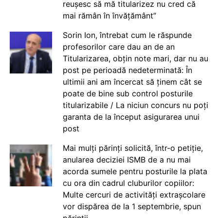
reușesc să mă titularizez nu cred că
mai rămân în învățământ”
Sorin Ion, întrebat cum le răspunde
profesorilor care dau an de an
Titularizarea, obțin note mari, dar nu au
post pe perioadă nedeterminată: În
ultimii ani am încercat să ținem cât se
poate de bine sub control posturile
titularizabile / La niciun concurs nu poți
garanta de la început asigurarea unui
post
Mai mulți părinți solicită, într-o petiție,
anularea deciziei ISMB de a nu mai
acorda sumele pentru posturile la plata
cu ora din cadrul cluburilor copiilor:
Multe cercuri de activități extrașcolare
vor dispărea de la 1 septembrie, spun
părinții