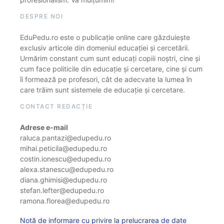
DESPRE NOI
EduPedu.ro este o publicație online care găzduiește
exclusiv articole din domeniul educației și cercetării.
Urmărim constant cum sunt educați copiii noștri, cine și
cum face politicile din educație și cercetare, cine și cum
îi formează pe profesori, cât de adecvate la lumea în
care trăim sunt sistemele de educație și cercetare.
CONTACT REDACȚIE
Adrese e-mail
raluca.pantazi@edupedu.ro
mihai.peticila@edupedu.ro
costin.ionescu@edupedu.ro
alexa.stanescu@edupedu.ro
diana.ghimisi@edupedu.ro
stefan.lefter@edupedu.ro
ramona.florea@edupedu.ro
Notă de informare cu privire la prelucrarea de date