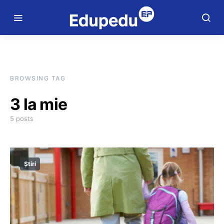
BROWSING TAG
3 la mie
5 posts
Știri