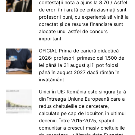
contestații nota a ajuns la 8.70 / Astfel
de erori îmi arată ce entuziasmați sunt
profesorii buni, cu experiență să vină la
corectat și ce resurse financiare sunt
alocate unui astfel de concurs
important
OFICIAL Prima de carieră didactică
2026: profesorii primesc cei 1.500 de
lei până la 31 august și îi pot folosi
până în august 2027 dacă rămân în
învățământ
Unici în UE: România este singura țară
din întreaga Uniune Europeană care a
redus cheltuielile de cercetare,
calculate pe cap de locuitor, în ultimul
deceniu. Între 2015-2025, spațiul
comunitar a crescut masiv cheltuielile
de cercetare - ultimele date Eurostat