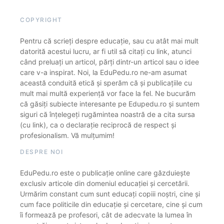
COPYRIGHT
Pentru că scrieți despre educație, sau cu atât mai mult
datorită acestui lucru, ar fi util să citați cu link, atunci
când preluați un articol, părți dintr-un articol sau o idee
care v-a inspirat. Noi, la EduPedu.ro ne-am asumat
această conduită etică și sperăm că și publicațiile cu
mult mai multă experiență vor face la fel. Ne bucurăm
că găsiți subiecte interesante pe Edupedu.ro și suntem
siguri că înțelegeți rugămintea noastră de a cita sursa
(cu link), ca o declarație reciprocă de respect și
profesionalism. Vă mulțumim!
DESPRE NOI
EduPedu.ro este o publicație online care găzduiește
exclusiv articole din domeniul educației și cercetării.
Urmărim constant cum sunt educați copiii noștri, cine și
cum face politicile din educație și cercetare, cine și cum
îi formează pe profesori, cât de adecvate la lumea în