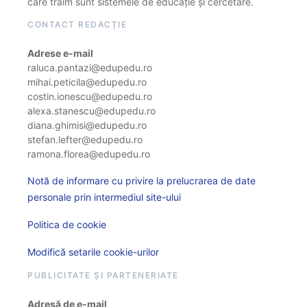
care trăim sunt sistemele de educație și cercetare.
CONTACT REDACȚIE
Adrese e-mail
raluca.pantazi@edupedu.ro
mihai.peticila@edupedu.ro
costin.ionescu@edupedu.ro
alexa.stanescu@edupedu.ro
diana.ghimisi@edupedu.ro
stefan.lefter@edupedu.ro
ramona.florea@edupedu.ro
Notă de informare cu privire la prelucrarea de date
personale prin intermediul site-ului
Politica de cookie
Modifică setarile cookie-urilor
PUBLICITATE ȘI PARTENERIATE
Adresă de e-mail