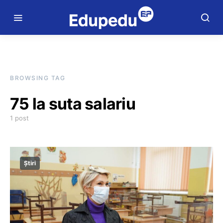
BROWSING TAG
75 la suta salariu
1 post
Știri