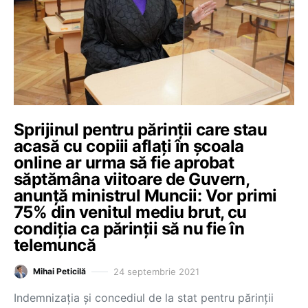
Sprijinul pentru părinții care stau
acasă cu copiii aflați în școala
online ar urma să fie aprobat
săptămâna viitoare de Guvern,
anunță ministrul Muncii: Vor primi
75% din venitul mediu brut, cu
condiția ca părinții să nu fie în
telemuncă
24 septembrie 2021
Mihai Peticilă
Indemnizația și concediul de la stat pentru părinții