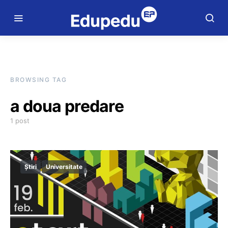
BROWSING TAG
a doua predare
1 post
Știri
Universitate