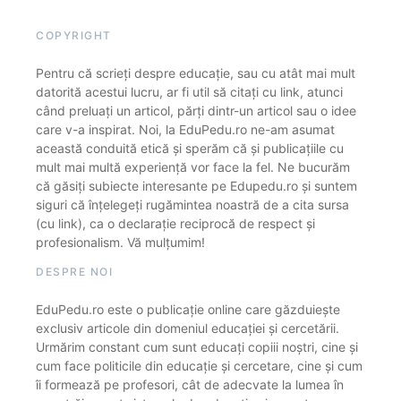
COPYRIGHT
Pentru că scrieți despre educație, sau cu atât mai mult
datorită acestui lucru, ar fi util să citați cu link, atunci
când preluați un articol, părți dintr-un articol sau o idee
care v-a inspirat. Noi, la EduPedu.ro ne-am asumat
această conduită etică și sperăm că și publicațiile cu
mult mai multă experiență vor face la fel. Ne bucurăm
că găsiți subiecte interesante pe Edupedu.ro și suntem
siguri că înțelegeți rugămintea noastră de a cita sursa
(cu link), ca o declarație reciprocă de respect și
profesionalism. Vă mulțumim!
DESPRE NOI
EduPedu.ro este o publicație online care găzduiește
exclusiv articole din domeniul educației și cercetării.
Urmărim constant cum sunt educați copiii noștri, cine și
cum face politicile din educație și cercetare, cine și cum
îi formează pe profesori, cât de adecvate la lumea în