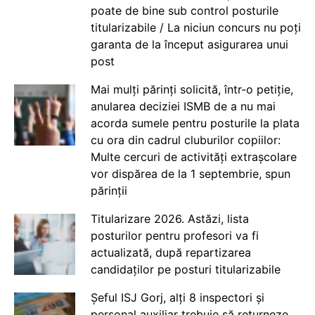
poate de bine sub control posturile
titularizabile / La niciun concurs nu poți
garanta de la început asigurarea unui
post
Mai mulți părinți solicită, într-o petiție,
anularea deciziei ISMB de a nu mai
acorda sumele pentru posturile la plata
cu ora din cadrul cluburilor copiilor:
Multe cercuri de activități extrașcolare
vor dispărea de la 1 septembrie, spun
părinții
Titularizare 2026. Astăzi, lista
posturilor pentru profesori va fi
actualizată, după repartizarea
candidaților pe posturi titularizabile
Șeful ISJ Gorj, alți 8 inspectori și
personal auxiliar trebuie să returneze