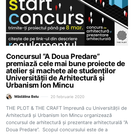
Concursul ”A Doua Predare”
premiază cele mai bune proiecte de
atelier și machete ale studenților
Universității de Arhitectură și
Urbanism Ion Mincu
20 februarie 2020
Mădălina Belu
THE PLOT & THE CRAFT împreună cu Universității de
Arhitectură și Urbanism Ion Mincu organizează
concursul de arhitectură și prezentare arhitecturală ”A
Doua Predare”. Scopul concursului este de a