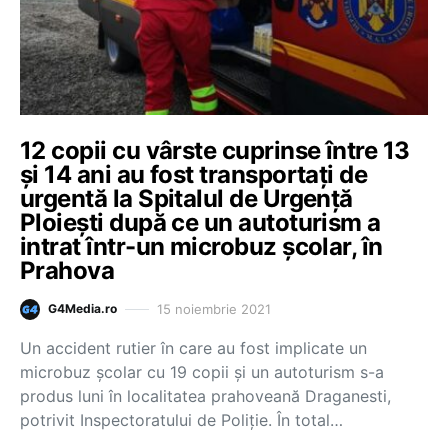
12 copii cu vârste cuprinse între 13
și 14 ani au fost transportați de
urgentă la Spitalul de Urgență
Ploiești după ce un autoturism a
intrat într-un microbuz școlar, în
Prahova
15 noiembrie 2021
G4Media.ro
Un accident rutier în care au fost implicate un
microbuz școlar cu 19 copii și un autoturism s-a
produs luni în localitatea prahoveană Draganesti,
potrivit Inspectoratului de Poliție. În total…