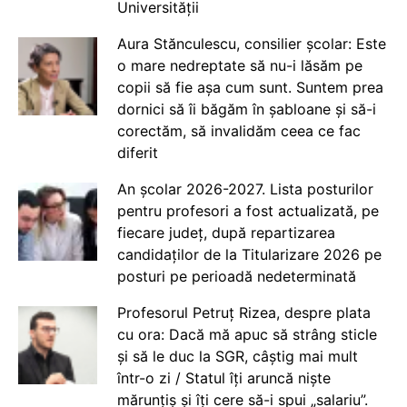
Universității
Aura Stănculescu, consilier școlar: Este
o mare nedreptate să nu-i lăsăm pe
copii să fie așa cum sunt. Suntem prea
dornici să îi băgăm în șabloane și să-i
corectăm, să invalidăm ceea ce fac
diferit
An școlar 2026-2027. Lista posturilor
pentru profesori a fost actualizată, pe
fiecare județ, după repartizarea
candidaților de la Titularizare 2026 pe
posturi pe perioadă nedeterminată
Profesorul Petruț Rizea, despre plata
cu ora: Dacă mă apuc să strâng sticle
și să le duc la SGR, câștig mai mult
într-o zi / Statul îți aruncă niște
mărunțiș și îți cere să-i spui „salariu”.