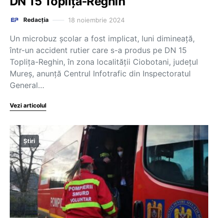
DN 15 Topliţa-Reghin
18 noiembrie 2024
Redacția
Un microbuz şcolar a fost implicat, luni dimineaţă,
într-un accident rutier care s-a produs pe DN 15
Topliţa-Reghin, în zona localităţii Ciobotani, judeţul
Mureş, anunţă Centrul Infotrafic din Inspectoratul
General…
Vezi articolul
Știri