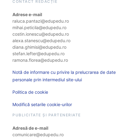
CONTACT REDACȚIE
Adrese e-mail
raluca.pantazi@edupedu.ro
mihai.peticila@edupedu.ro
costin.ionescu@edupedu.ro
alexa.stanescu@edupedu.ro
diana.ghimisi@edupedu.ro
stefan.lefter@edupedu.ro
ramona.florea@edupedu.ro
Notă de informare cu privire la prelucrarea de date
personale prin intermediul site-ului
Politica de cookie
Modifică setarile cookie-urilor
PUBLICITATE ȘI PARTENERIATE
Adresă de e-mail
comunicare@edupedu.ro