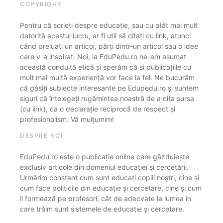
COPYRIGHT
Pentru că scrieți despre educație, sau cu atât mai mult
datorită acestui lucru, ar fi util să citați cu link, atunci
când preluați un articol, părți dintr-un articol sau o idee
care v-a inspirat. Noi, la EduPedu.ro ne-am asumat
această conduită etică și sperăm că și publicațiile cu
mult mai multă experiență vor face la fel. Ne bucurăm
că găsiți subiecte interesante pe Edupedu.ro și suntem
siguri că înțelegeți rugămintea noastră de a cita sursa
(cu link), ca o declarație reciprocă de respect și
profesionalism. Vă mulțumim!
DESPRE NOI
EduPedu.ro este o publicație online care găzduiește
exclusiv articole din domeniul educației și cercetării.
Urmărim constant cum sunt educați copiii noștri, cine și
cum face politicile din educație și cercetare, cine și cum
îi formează pe profesori, cât de adecvate la lumea în
care trăim sunt sistemele de educație și cercetare.