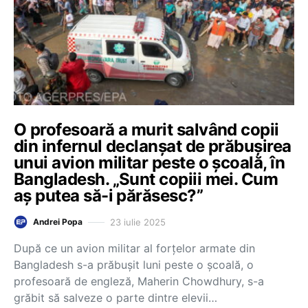
O profesoară a murit salvând copii
din infernul declanşat de prăbuşirea
unui avion militar peste o şcoală, în
Bangladesh. „Sunt copiii mei. Cum
aș putea să-i părăsesc?”
23 iulie 2025
Andrei Popa
După ce un avion militar al forţelor armate din
Bangladesh s-a prăbuşit luni peste o şcoală, o
profesoară de engleză, Maherin Chowdhury, s-a
grăbit să salveze o parte dintre elevii…