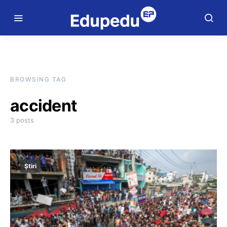
BROWSING TAG
accident
3 posts
Știri