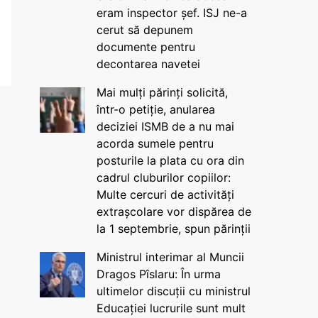
eram inspector șef. ISJ ne-a
cerut să depunem
documente pentru
decontarea navetei
Mai mulți părinți solicită,
într-o petiție, anularea
deciziei ISMB de a nu mai
acorda sumele pentru
posturile la plata cu ora din
cadrul cluburilor copiilor:
Multe cercuri de activități
extrașcolare vor dispărea de
la 1 septembrie, spun părinții
Ministrul interimar al Muncii
Dragos Pîslaru: În urma
ultimelor discuții cu ministrul
Educației lucrurile sunt mult