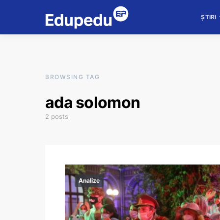
ȘTIRI
BROWSING TAG
ada solomon
2 posts
Analize