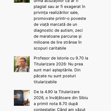
urma acuzațiilor că ar fi
plagiat sau ar fi exagerat în
privința realizărilor sale,
promovate printr-o poveste
de viață marcată de un
diagnostic de autism, zeci
de maratoane parcurse și
milioane de lire strânse în
scopuri caritabile
Profesor de Istorie cu 9.70 la
Titularizare 2026: Nu prea
sunt mari așteptările. Din
păcate nu sunt posturi
titularizabile
De la 4.90 la Titularizare
2026, o învățătoare din Sibiu
a primit nota 8.70 după
contestație: Când am văzut