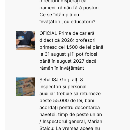
directorii disperați că
oamenii rămân fără posturi.
Ce se întâmplă cu
învățătorii, cu educatorii?
OFICIAL Prima de carieră
didactică 2026: profesorii
primesc cei 1.500 de lei până
la 31 august și îi pot folosi
până în august 2027 dacă
rămân în învățământ
Șeful ISJ Gorj, alți 8
inspectori și personal
auxiliar trebuie să returneze
peste 55.000 de lei, bani
acordați pentru decontarea
navetei, timp de peste un an
/ Inspectorul general, Marian
Staicu: La vremea aceea nu