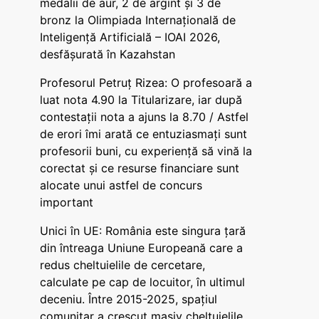
medalii de aur, 2 de argint și 3 de
bronz la Olimpiada Internațională de
Inteligență Artificială – IOAI 2026,
desfășurată în Kazahstan
Profesorul Petruț Rizea: O profesoară a
luat nota 4.90 la Titularizare, iar după
contestații nota a ajuns la 8.70 / Astfel
de erori îmi arată ce entuziasmați sunt
profesorii buni, cu experiență să vină la
corectat și ce resurse financiare sunt
alocate unui astfel de concurs
important
Unici în UE: România este singura țară
din întreaga Uniune Europeană care a
redus cheltuielile de cercetare,
calculate pe cap de locuitor, în ultimul
deceniu. Între 2015-2025, spațiul
comunitar a crescut masiv cheltuielile