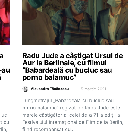
a
Radu Jude a câștigat Ursul de
Aur la Berlinale, cu filmul
-au
“Babardeală cu bucluc sau
ă
porno balamuc”
5 martie 2021
Alexandra Tănăsescu
Lungmetrajul „Babardeală cu bucluc sau
porno balamuc” regizat de Radu Jude este
luc
marele câștigător al celei de-a 71-a ediții a
t cu
Festivalului Internațional de Film de la Berlin,
lin,
fiind recompensat cu…