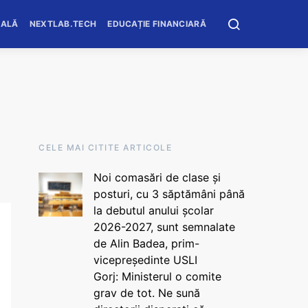
OALĂ
NEXTLAB.TECH
EDUCAȚIE FINANCIARĂ
CELE MAI CITITE ARTICOLE
Noi comasări de clase și
posturi, cu 3 săptămâni până
la debutul anului școlar
2026-2027, sunt semnalate
de Alin Badea, prim-
vicepreședinte USLI
Gorj: Ministerul o comite
grav de tot. Ne sună