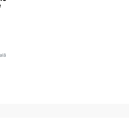
e
ală