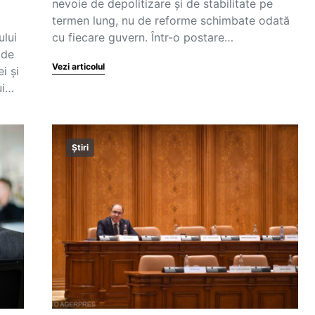
nevoie de depolitizare și de stabilitate pe
termen lung, nu de reforme schimbate odată
lui
cu fiecare guvern. Într-o postare…
 de
Vezi articolul
i și
ui…
Știri