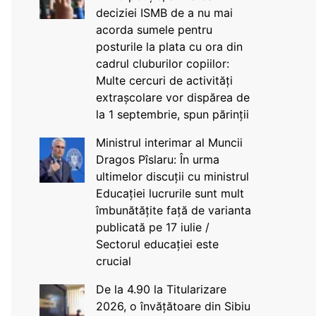
deciziei ISMB de a nu mai
acorda sumele pentru
posturile la plata cu ora din
cadrul cluburilor copiilor:
Multe cercuri de activități
extrașcolare vor dispărea de
la 1 septembrie, spun părinții
Ministrul interimar al Muncii
Dragos Pîslaru: În urma
ultimelor discuții cu ministrul
Educației lucrurile sunt mult
îmbunătățite față de varianta
publicată pe 17 iulie /
Sectorul educației este
crucial
De la 4.90 la Titularizare
2026, o învățătoare din Sibiu