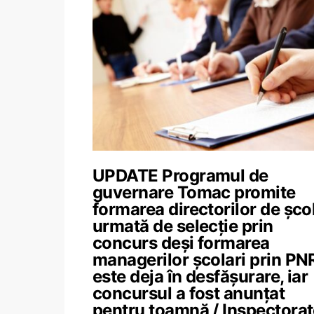
UPDATE Programul de
guvernare Tomac promite
formarea directorilor de școl
urmată de selecție prin
concurs deși formarea
managerilor școlari prin PN
este deja în desfășurare, iar
concursul a fost anunțat
pentru toamnă / Inspectorat