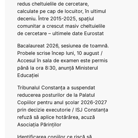
redus cheltuielile de cercetare,
calculate pe cap de locuitor, în ultimul
deceniu. Între 2015-2025, spațiul
comunitar a crescut masiv cheltuielile
de cercetare – ultimele date Eurostat
Bacalaureat 2026, sesiunea de toamnă.
Probele scrise încep luni, 10 august /
Accesul în sala de examen este permis
până la ora 8:30, anunță Ministerul
Educației
Tribunalul Constanța a suspendat
reducerea posturilor de la Palatul
Copiilor pentru anul școlar 2026-2027
prin decizie executorie / ISJ Constanța
refuză să aplice hotărârea, acuză
Asociația Părinților
Identificarea copiilor ce riscă să