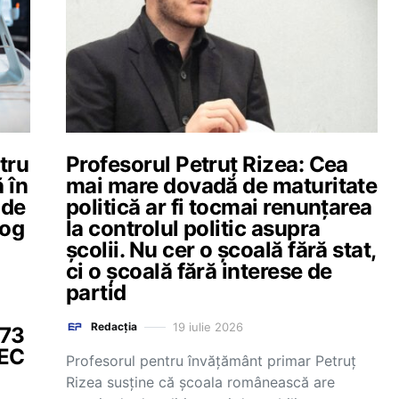
tru
Profesorul Petruț Rizea: Cea
 în
mai mare dovadă de maturitate
 de
politică ar fi tocmai renunțarea
log
la controlul politic asupra
școlii. Nu cer o școală fără stat,
ci o școală fără interese de
partid
19 iulie 2026
Redacția
473
MEC
Profesorul pentru învățământ primar Petruț
Rizea susține că școala românească are