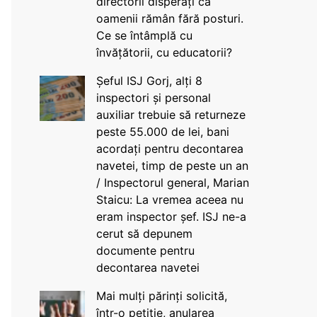
directorii disperați că
oamenii rămân fără posturi.
Ce se întâmplă cu
învățătorii, cu educatorii?
Șeful ISJ Gorj, alți 8
inspectori și personal
auxiliar trebuie să returneze
peste 55.000 de lei, bani
acordați pentru decontarea
navetei, timp de peste un an
/ Inspectorul general, Marian
Staicu: La vremea aceea nu
eram inspector șef. ISJ ne-a
cerut să depunem
documente pentru
decontarea navetei
Mai mulți părinți solicită,
într-o petiție, anularea