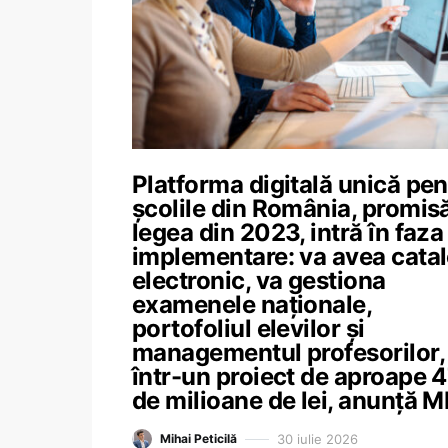
Platforma digitală unică pen
școlile din România, promisă
legea din 2023, intră în faza
implementare: va avea cata
electronic, va gestiona
examenele naționale,
portofoliul elevilor și
managementul profesorilor,
într-un proiect de aproape 
de milioane de lei, anunță 
30 iulie 2026
Mihai Peticilă