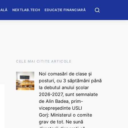
OALĂ
NEXTLAB.TECH
EDUCAȚIE FINANCIARĂ
CELE MAI CITITE ARTICOLE
Noi comasări de clase și
posturi, cu 3 săptămâni până
la debutul anului școlar
2026-2027, sunt semnalate
de Alin Badea, prim-
vicepreședinte USLI
Gorj: Ministerul o comite
grav de tot. Ne sună