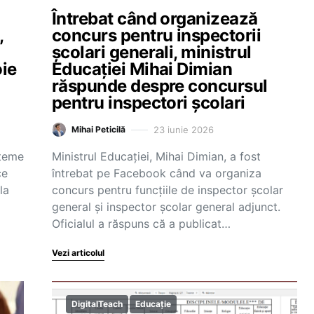
Întrebat când organizează
,
concurs pentru inspectorii
școlari generali, ministrul
oie
Educației Mihai Dimian
răspunde despre concursul
pentru inspectori școlari
23 iunie 2026
Mihai Peticilă
steme
Ministrul Educației, Mihai Dimian, a fost
ce
întrebat pe Facebook când va organiza
la
concurs pentru funcțiile de inspector școlar
general și inspector școlar general adjunct.
Oficialul a răspuns că a publicat…
Vezi articolul
DigitalTeach
Educație