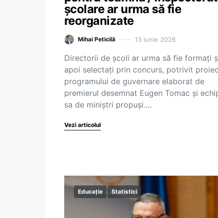
școlare ar urma să fie
reorganizate
13 iunie 2026
Mihai Peticilă
Directorii de școli ar urma să fie formați ș
apoi selectați prin concurs, potrivit proiec
programului de guvernare elaborat de
premierul desemnat Eugen Tomac și echi
sa de miniștri propuși.…
Vezi articolul
Educație
Statistici