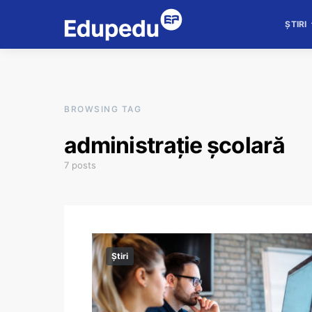
ȘTIRI
BROWSING TAG
administrație școlară
7 posts
Știri