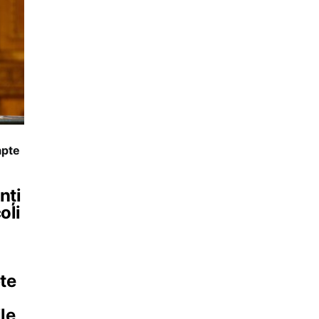
apte
nți
oli
te
le