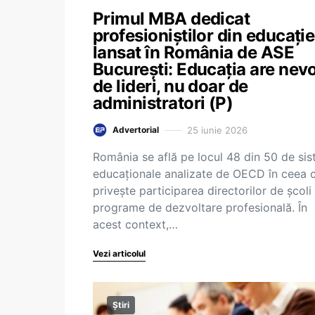
Primul MBA dedicat
profesioniștilor din educație
lansat în România de ASE
București: Educația are nev
de lideri, nu doar de
administratori (P)
25 iunie 2026
Advertorial
România se află pe locul 48 din 50 de si
educaționale analizate de OECD în ceea 
privește participarea directorilor de școli 
programe de dezvoltare profesională. În
acest context,…
Vezi articolul
Știri