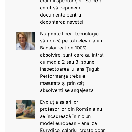
eram inspector șef. ISJ ne-a
cerut să depunem
documente pentru
decontarea navetei
Nu poate liceul tehnologic
să-i ducă pe toți elevii la un
Bacalaureat de 100%
absolvire, sunt care au intrat
cu media 2 sau 3, spune
inspectoarea Iuliana Țugui:
Performanța trebuie
măsurată și prin câți
absolvenți se angajează
Evoluția salariilor
profesorilor din România nu
se încadrează în niciun
model european - analiză
Eurydice: salariul crește doar