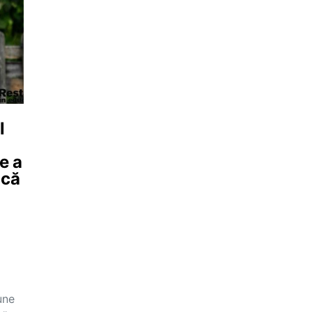
l
e a
 că
une