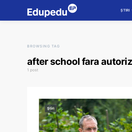
ȘTIRI
BROWSING TAG
after school fara autori
1 post
Știri