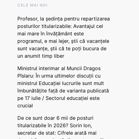
CELE MAI NOI
Profesor, la ședința pentru repartizarea
posturilor titularizabile: Avantajul cel
mai mare în învățământ este
programul, e mai lejer, știi că vacanțele
sunt vacanţe, știi că te poți bucura de
un anumit timp liber
Ministrul interimar al Muncii Dragos
Pîslaru: În urma ultimelor discuții cu
ministrul Educației lucrurile sunt mult
îmbunătățite față de varianta publicată
pe 17 iulie / Sectorul educației este
crucial
De ce sunt doar 6 mii de posturi
titularizabile în 2026? Sorin Ion,
secretar de stat: Cifrele arată mai