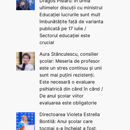
Dragos Pîslaru: În urma
ultimelor discuții cu ministrul
Educației lucrurile sunt mult
îmbunătățite față de varianta
publicată pe 17 iulie /
Sectorul educației este
crucial
Aura Stănculescu, consilier
școlar: Meseria de profesor
este un stres continuu și unii
sunt mai puțini rezistenți.
Este necesară o evaluare
psihiatrică din când în când /
De anul școlar viitor
evaluarea este obligatorie
Directoarea Violeta Estrella
Bontilă: Anul școlar care
tocmai s-a încheiat a fost,