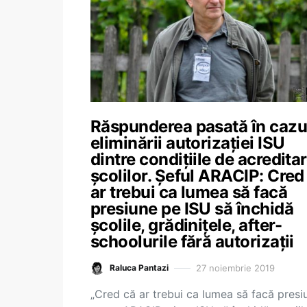
Răspunderea pasată în cazu
eliminării autorizației ISU
dintre condițiile de acreditar
școlilor. Șeful ARACIP: Cred
ar trebui ca lumea să facă
presiune pe ISU să închidă
școlile, grădinițele, after-
schoolurile fără autorizații
27 noiembrie 2019
Raluca Pantazi
„Cred că ar trebui ca lumea să facă presi