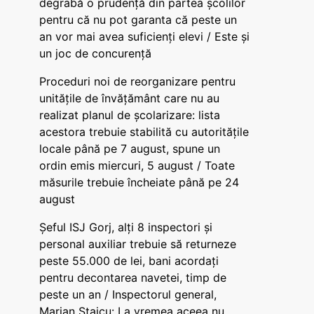
degrabă o prudență din partea școlilor
pentru că nu pot garanta că peste un
an vor mai avea suficienți elevi / Este și
un joc de concurență
Proceduri noi de reorganizare pentru
unitățile de învățământ care nu au
realizat planul de școlarizare: lista
acestora trebuie stabilită cu autoritățile
locale până pe 7 august, spune un
ordin emis miercuri, 5 august / Toate
măsurile trebuie încheiate până pe 24
august
Șeful ISJ Gorj, alți 8 inspectori și
personal auxiliar trebuie să returneze
peste 55.000 de lei, bani acordați
pentru decontarea navetei, timp de
peste un an / Inspectorul general,
Marian Staicu: La vremea aceea nu