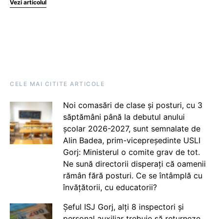
Vezi articolul
CELE MAI CITITE ARTICOLE
Noi comasări de clase și posturi, cu 3
săptămâni până la debutul anului
școlar 2026-2027, sunt semnalate de
Alin Badea, prim-vicepreședinte USLI
Gorj: Ministerul o comite grav de tot.
Ne sună directorii disperați că oamenii
rămân fără posturi. Ce se întâmplă cu
învățătorii, cu educatorii?
Șeful ISJ Gorj, alți 8 inspectori și
personal auxiliar trebuie să returneze