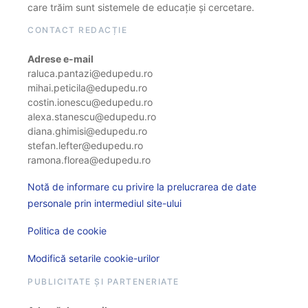
care trăim sunt sistemele de educație și cercetare.
CONTACT REDACȚIE
Adrese e-mail
raluca.pantazi@edupedu.ro
mihai.peticila@edupedu.ro
costin.ionescu@edupedu.ro
alexa.stanescu@edupedu.ro
diana.ghimisi@edupedu.ro
stefan.lefter@edupedu.ro
ramona.florea@edupedu.ro
Notă de informare cu privire la prelucrarea de date
personale prin intermediul site-ului
Politica de cookie
Modifică setarile cookie-urilor
PUBLICITATE ȘI PARTENERIATE