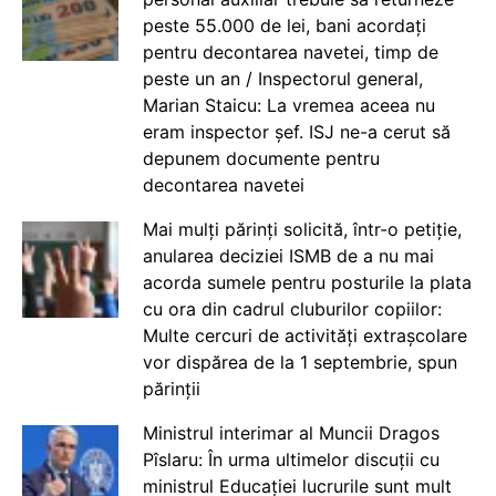
peste 55.000 de lei, bani acordați
pentru decontarea navetei, timp de
peste un an / Inspectorul general,
Marian Staicu: La vremea aceea nu
eram inspector șef. ISJ ne-a cerut să
depunem documente pentru
decontarea navetei
Mai mulți părinți solicită, într-o petiție,
anularea deciziei ISMB de a nu mai
acorda sumele pentru posturile la plata
cu ora din cadrul cluburilor copiilor:
Multe cercuri de activități extrașcolare
vor dispărea de la 1 septembrie, spun
părinții
Ministrul interimar al Muncii Dragos
Pîslaru: În urma ultimelor discuții cu
ministrul Educației lucrurile sunt mult