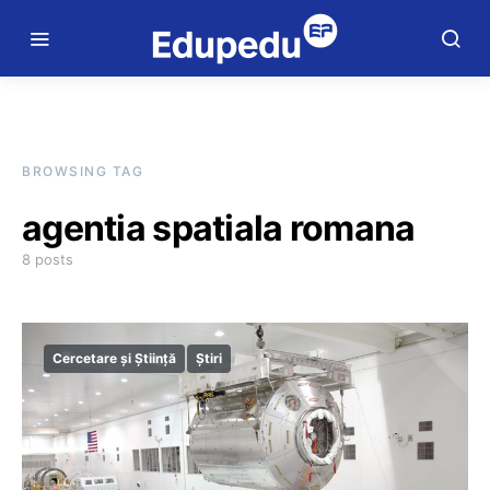
BROWSING TAG
agentia spatiala romana
8 posts
Cercetare și Știință
Știri