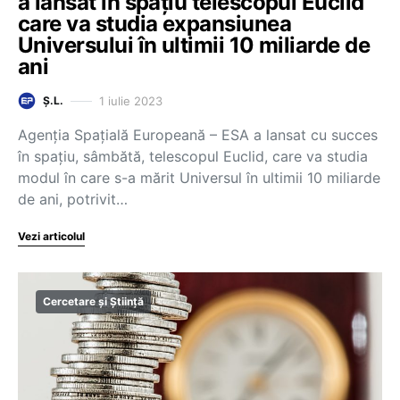
a lansat în spațiu telescopul Euclid
care va studia expansiunea
Universului în ultimii 10 miliarde de
ani
1 iulie 2023
Ș.L.
Agenția Spațială Europeană – ESA a lansat cu succes
în spațiu, sâmbătă, telescopul Euclid, care va studia
modul în care s-a mărit Universul în ultimii 10 miliarde
de ani, potrivit…
Vezi articolul
Cercetare și Știință