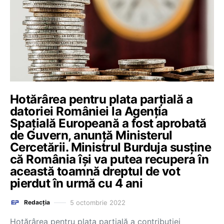
Hotărârea pentru plata parțială a
datoriei României la Agenția
Spațială Europeană a fost aprobată
de Guvern, anunță Ministerul
Cercetării. Ministrul Burduja susține
că România își va putea recupera în
această toamnă dreptul de vot
pierdut în urmă cu 4 ani
5 octombrie 2022
Redacția
Hotărârea pentru plata parțială a contribuției