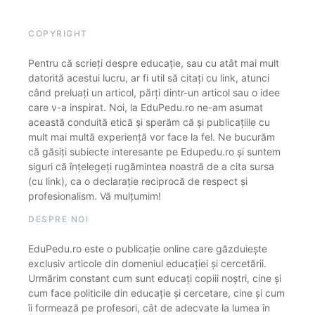
COPYRIGHT
Pentru că scrieți despre educație, sau cu atât mai mult
datorită acestui lucru, ar fi util să citați cu link, atunci
când preluați un articol, părți dintr-un articol sau o idee
care v-a inspirat. Noi, la EduPedu.ro ne-am asumat
această conduită etică și sperăm că și publicațiile cu
mult mai multă experiență vor face la fel. Ne bucurăm
că găsiți subiecte interesante pe Edupedu.ro și suntem
siguri că înțelegeți rugămintea noastră de a cita sursa
(cu link), ca o declarație reciprocă de respect și
profesionalism. Vă mulțumim!
DESPRE NOI
EduPedu.ro este o publicație online care găzduiește
exclusiv articole din domeniul educației și cercetării.
Urmărim constant cum sunt educați copiii noștri, cine și
cum face politicile din educație și cercetare, cine și cum
îi formează pe profesori, cât de adecvate la lumea în