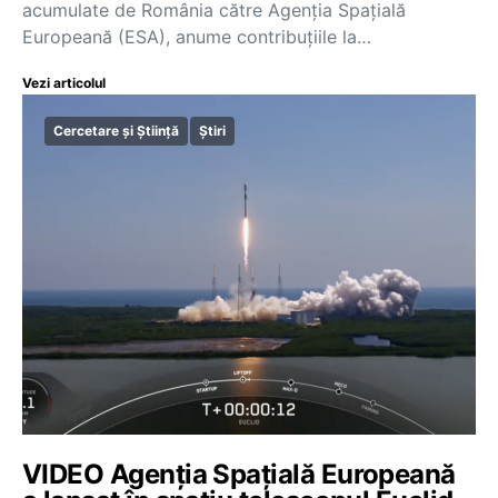
acumulate de România către Agenția Spațială
Europeană (ESA), anume contribuțiile la…
Vezi articolul
Cercetare și Știință
Știri
VIDEO Agenția Spațială Europeană