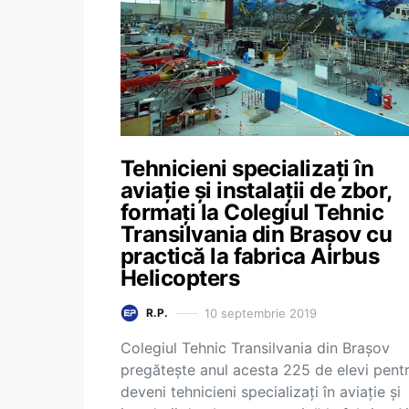
Tehnicieni specializați în
aviație și instalații de zbor,
formați la Colegiul Tehnic
Transilvania din Brașov cu
practică la fabrica Airbus
Helicopters
10 septembrie 2019
R.P.
Colegiul Tehnic Transilvania din Brașov
pregătește anul acesta 225 de elevi pent
deveni tehnicieni specializați în aviație și