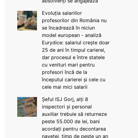
absolvenți se angajează
Evoluția salariilor
profesorilor din România nu
se încadrează în niciun
model european - analiză
Eurydice: salariul crește doar
25 de ani în timpul carierei,
dar procesul e între statele
cu venituri mari pentru
profesori încă de la
începutul carierei și cele cu
cele mai mici salarii
Șeful ISJ Gorj, alți 8
inspectori și personal
auxiliar trebuie să returneze
peste 55.000 de lei, bani
acordați pentru decontarea
navetei, timp de peste un an