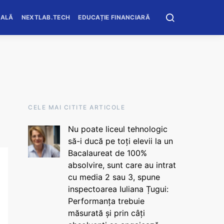
OALĂ
NEXTLAB.TECH
EDUCAȚIE FINANCIARĂ
CELE MAI CITITE ARTICOLE
Nu poate liceul tehnologic
să-i ducă pe toți elevii la un
Bacalaureat de 100%
absolvire, sunt care au intrat
cu media 2 sau 3, spune
inspectoarea Iuliana Țugui:
Performanța trebuie
măsurată și prin câți