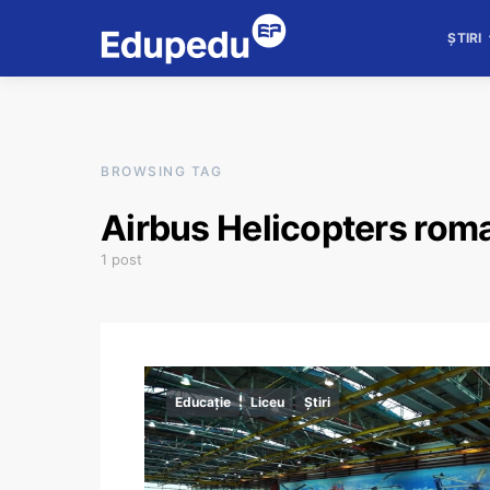
ȘTIRI
BROWSING TAG
Airbus Helicopters rom
1 post
Educație
Liceu
Știri