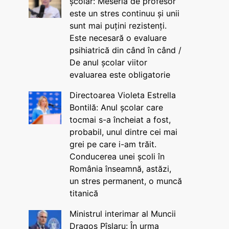
școlar: Meseria de profesor
este un stres continuu și unii
sunt mai puțini rezistenți.
Este necesară o evaluare
psihiatrică din când în când /
De anul școlar viitor
evaluarea este obligatorie
Directoarea Violeta Estrella
Bontilă: Anul școlar care
tocmai s-a încheiat a fost,
probabil, unul dintre cei mai
grei pe care i-am trăit.
Conducerea unei școli în
România înseamnă, astăzi,
un stres permanent, o muncă
titanică
Ministrul interimar al Muncii
Dragos Pîslaru: În urma