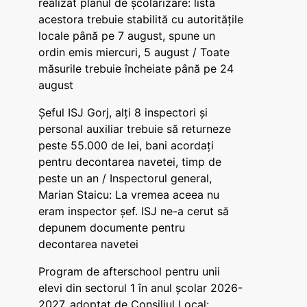
realizat planul de școlarizare: lista
acestora trebuie stabilită cu autoritățile
locale până pe 7 august, spune un
ordin emis miercuri, 5 august / Toate
măsurile trebuie încheiate până pe 24
august
Șeful ISJ Gorj, alți 8 inspectori și
personal auxiliar trebuie să returneze
peste 55.000 de lei, bani acordați
pentru decontarea navetei, timp de
peste un an / Inspectorul general,
Marian Staicu: La vremea aceea nu
eram inspector șef. ISJ ne-a cerut să
depunem documente pentru
decontarea navetei
Program de afterschool pentru unii
elevi din sectorul 1 în anul școlar 2026-
2027, adoptat de Consiliul Local: