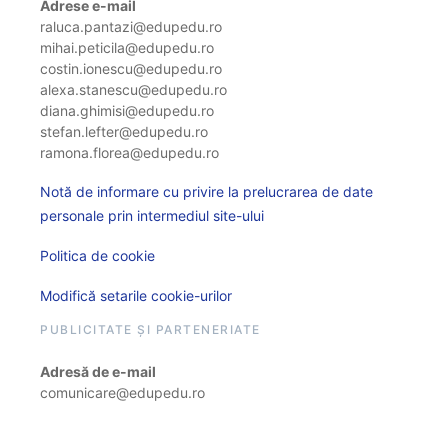
Adrese e-mail
raluca.pantazi@edupedu.ro
mihai.peticila@edupedu.ro
costin.ionescu@edupedu.ro
alexa.stanescu@edupedu.ro
diana.ghimisi@edupedu.ro
stefan.lefter@edupedu.ro
ramona.florea@edupedu.ro
Notă de informare cu privire la prelucrarea de date
personale prin intermediul site-ului
Politica de cookie
Modifică setarile cookie-urilor
PUBLICITATE ȘI PARTENERIATE
Adresă de e-mail
comunicare@edupedu.ro