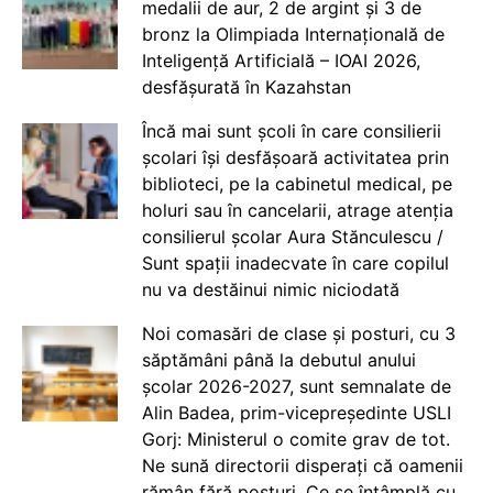
medalii de aur, 2 de argint și 3 de
bronz la Olimpiada Internațională de
Inteligență Artificială – IOAI 2026,
desfășurată în Kazahstan
Încă mai sunt școli în care consilierii
școlari își desfășoară activitatea prin
biblioteci, pe la cabinetul medical, pe
holuri sau în cancelarii, atrage atenția
consilierul școlar Aura Stănculescu /
Sunt spații inadecvate în care copilul
nu va destăinui nimic niciodată
Noi comasări de clase și posturi, cu 3
săptămâni până la debutul anului
școlar 2026-2027, sunt semnalate de
Alin Badea, prim-vicepreședinte USLI
Gorj: Ministerul o comite grav de tot.
Ne sună directorii disperați că oamenii
rămân fără posturi. Ce se întâmplă cu