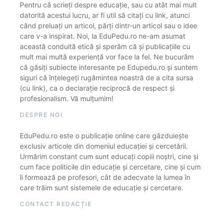
Pentru că scrieți despre educație, sau cu atât mai mult
datorită acestui lucru, ar fi util să citați cu link, atunci
când preluați un articol, părți dintr-un articol sau o idee
care v-a inspirat. Noi, la EduPedu.ro ne-am asumat
această conduită etică și sperăm că și publicațiile cu
mult mai multă experiență vor face la fel. Ne bucurăm
că găsiți subiecte interesante pe Edupedu.ro și suntem
siguri că înțelegeți rugămintea noastră de a cita sursa
(cu link), ca o declarație reciprocă de respect și
profesionalism. Vă mulțumim!
DESPRE NOI
EduPedu.ro este o publicație online care găzduiește
exclusiv articole din domeniul educației și cercetării.
Urmărim constant cum sunt educați copiii noștri, cine și
cum face politicile din educație și cercetare, cine și cum
îi formează pe profesori, cât de adecvate la lumea în
care trăim sunt sistemele de educație și cercetare.
CONTACT REDACȚIE