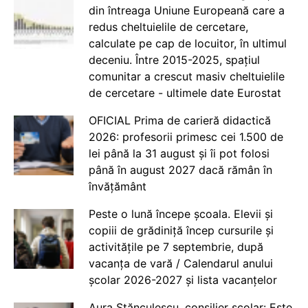
din întreaga Uniune Europeană care a
redus cheltuielile de cercetare,
calculate pe cap de locuitor, în ultimul
deceniu. Între 2015-2025, spațiul
comunitar a crescut masiv cheltuielile
de cercetare - ultimele date Eurostat
OFICIAL Prima de carieră didactică
2026: profesorii primesc cei 1.500 de
lei până la 31 august și îi pot folosi
până în august 2027 dacă rămân în
învățământ
Peste o lună începe școala. Elevii și
copiii de grădiniță încep cursurile și
activitățile pe 7 septembrie, după
vacanța de vară / Calendarul anului
școlar 2026-2027 și lista vacanțelor
Aura Stănculescu, consilier școlar: Este